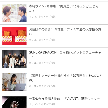
森崎ウィン×向井康二“両片思い”にキュンが止まら
ん！
オリコンタイアップ特集
お値段そのまま45％増量！ファミマ夏の大盤振る舞
い
オリコンタイアップ特集
SUPER★DRAGON、自ら描いた”レトロフューチャ
ー”
オリコンタイアップ特集
【驚愕】メーカー社員が推す「10万円台」神コスパ
PC
オリコンタイアップ特集
一番似合う登場人物は…『VIVANT』限定ウオッチ
オリコンタイアップ特集