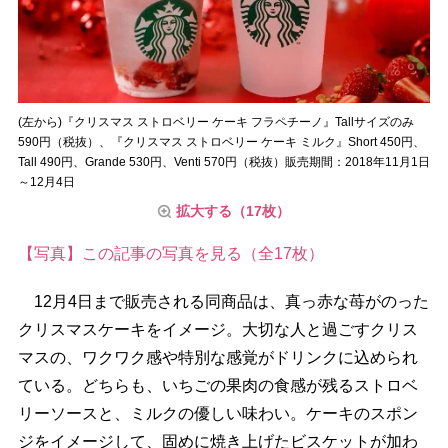
(左から)『クリスマス ストロベリー ケーキ フラペチーノ』Tallサイズのみ
590円（税抜）、『クリスマス ストロベリー ケーキ ミルク』Short 450円、
Tall 490円、Grande 530円、Venti 570円（税抜）販売期間：2018年11月1日
～12月4日
拡大する（17枚）
【写真】この記事の写真を見る（全17枚）
12月4日まで販売される同商品は、真っ赤な苺がのった
クリスマスケーキをイメージ。大切な人と過ごすクリス
マスの、ワクワク感や特別な感覚がドリンクに込められ
ている。どちらも、いちごの果肉の食感が残るストロベ
リーソースと、ミルクの優しい味わい。ケーキのスポン
ジをイメージして、固めに焼き上げたビスケットが加わ