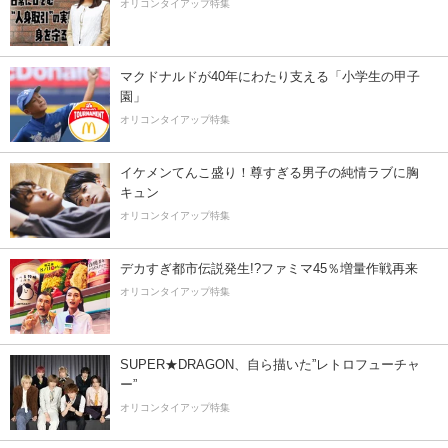
オリコンタイアップ特集
マクドナルドが40年にわたり支える「小学生の甲子
園」
オリコンタイアップ特集
イケメンてんこ盛り！尊すぎる男子の純情ラブに胸
キュン
オリコンタイアップ特集
デカすぎ都市伝説発生!?ファミマ45％増量作戦再来
オリコンタイアップ特集
SUPER★DRAGON、自ら描いた”レトロフューチャ
ー”
オリコンタイアップ特集