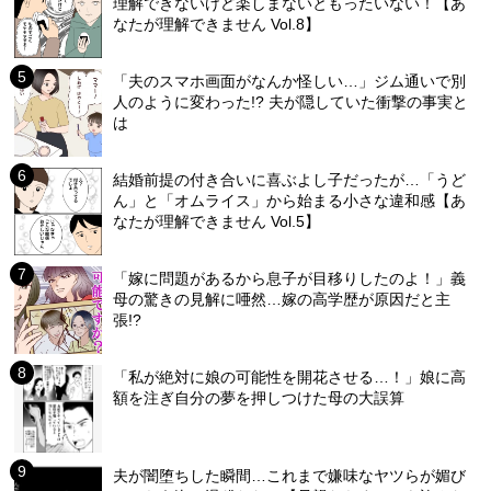
理解できないけど楽しまないともったいない！【あ
なたが理解できません Vol.8】
「夫のスマホ画面がなんか怪しい…」ジム通いで別
人のように変わった!? 夫が隠していた衝撃の事実と
は
結婚前提の付き合いに喜ぶよし子だったが…「うど
ん」と「オムライス」から始まる小さな違和感【あ
なたが理解できません Vol.5】
「嫁に問題があるから息子が目移りしたのよ！」義
母の驚きの見解に唖然…嫁の高学歴が原因だと主
張!?
「私が絶対に娘の可能性を開花させる…！」娘に高
額を注ぎ自分の夢を押しつけた母の大誤算
夫が闇堕ちした瞬間…これまで嫌味なヤツらが媚び