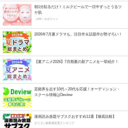
朝1分貼るだけ！ミルクピールで一日中ずっとうるツ
ヤ肌
（PR）サボリーノ
2026年7月夏ドラマも、注目作＆話題作が勢ぞろい！
【夏アニメ2026】7月期夏の新アニメを一挙紹介！
芸能界を志す10代～20代を応援！オーディション・
スクール情報はDeview
漫画読み放題サブスクおすすめ11選【徹底比較】
オリコン顧客満足度ランキング