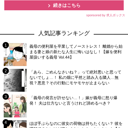
続きはこちら
sponsored by 求人ボックス
人気記事ランキング
義母の便利屋を卒業してノーストレス！ 離婚から始
まる妻と娘の新たな人生に悔いはなし！【嫁を便利
屋扱いする義母 Vol.44】
「あら、ごめんなさいね？」って絶対悪いと思って
ないでしょ…！ 私の畑に平然と踏み入る隣人…無
視？悪意？その行動にモヤモヤが止まらない
「義母の発言が許せない…！」嫁が義母に怒り爆
発！ 夫は仕方ないと言うけれど諦めるべき？
ほぼ手ぶらなのに彼女の荷物は持ちたくない？ 彼を