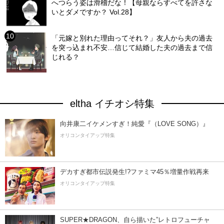
へつらう姿は滑稽だな！【母親ならすべてを許さな
いとダメですか？ Vol.28】
「元嫁と別れた理由ってそれ？」友人から夫の過去
を突っ込まれ不安…信じて結婚した夫の過去まで信
じれる？
eltha イチオシ特集
向井康二イケメンすぎ！純愛『（LOVE SONG）』
オリコンタイアップ特集
デカすぎ都市伝説発生!?ファミマ45％増量作戦再来
オリコンタイアップ特集
SUPER★DRAGON、自ら描いた”レトロフューチャ