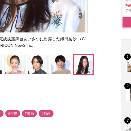
丹
時給
アル
完成披露舞台あいさつに出席した織田梨沙 （C）
RICON NewS inc.
優
#俳優
#映画
#邦画