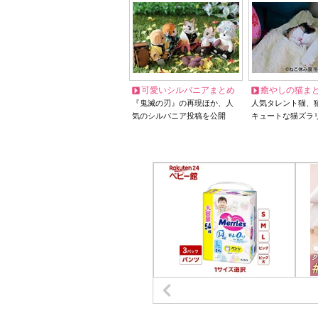
可愛いシルバニアまとめ
癒やしの猫ま
『鬼滅の刃』の再現ほか、人
人気タレント猫、
気のシルバニア投稿を公開
キュートな猫ズラ