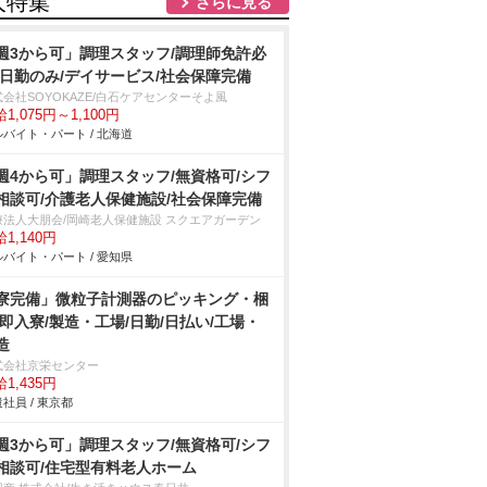
人特集
さらに見る
週3から可」調理スタッフ/調理師免許必
/日勤のみ/デイサービス/社会保障完備
会社SOYOKAZE/白石ケアセンターそよ風
1,075円～1,100円
バイト・パート / 北海道
週4から可」調理スタッフ/無資格可/シフ
相談可/介護老人保健施設/社会保障完備
療法人大朋会/岡崎老人保健施設 スクエアガーデン
1,140円
バイト・パート / 愛知県
寮完備」微粒子計測器のピッキング・梱
/即入寮/製造・工場/日勤/日払い/工場・
造
式会社京栄センター
1,435円
社員 / 東京都
週3から可」調理スタッフ/無資格可/シフ
相談可/住宅型有料老人ホーム