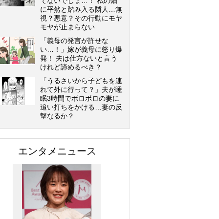
てないでしょ…！ 私の畑
に平然と踏み入る隣人…無
視？悪意？その行動にモヤ
モヤが止まらない
「義母の発言が許せな
い…！」嫁が義母に怒り爆
発！ 夫は仕方ないと言う
けれど諦めるべき？
「うるさいから子どもを連
れて外に行って？」夫が睡
眠3時間でボロボロの妻に
追い打ちをかける…妻の反
撃なるか？
エンタメニュース