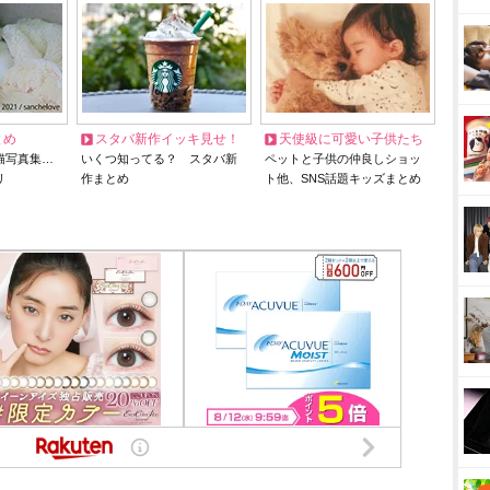
とめ
スタバ新作イッキ見せ！
天使級に可愛い子供たち
猫写真集…
いくつ知ってる？ スタバ新
ペットと子供の仲良しショッ
リ
作まとめ
ト他、SNS話題キッズまとめ