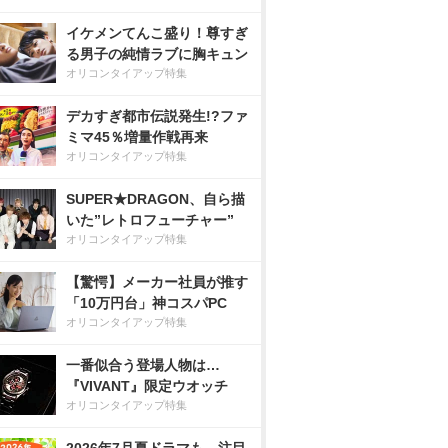
イケメンてんこ盛り！尊すぎ
る男子の純情ラブに胸キュン
オリコンタイアップ特集
デカすぎ都市伝説発生!?ファ
ミマ45％増量作戦再来
オリコンタイアップ特集
SUPER★DRAGON、自ら描
いた”レトロフューチャー”
オリコンタイアップ特集
【驚愕】メーカー社員が推す
「10万円台」神コスパPC
オリコンタイアップ特集
一番似合う登場人物は…
『VIVANT』限定ウオッチ
オリコンタイアップ特集