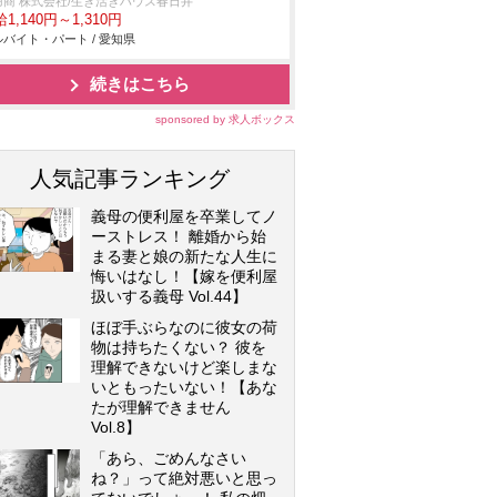
羽商 株式会社/生き活きハウス春日井
1,140円～1,310円
バイト・パート / 愛知県
続きはこちら
sponsored by 求人ボックス
人気記事ランキング
義母の便利屋を卒業してノ
ーストレス！ 離婚から始
まる妻と娘の新たな人生に
悔いはなし！【嫁を便利屋
扱いする義母 Vol.44】
ほぼ手ぶらなのに彼女の荷
物は持ちたくない？ 彼を
理解できないけど楽しまな
いともったいない！【あな
たが理解できません
Vol.8】
「あら、ごめんなさい
ね？」って絶対悪いと思っ