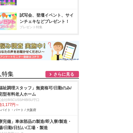
試写会、登壇イベント、サイ
ンチェキなどプレゼント！
プレゼント特集
人特集
さらに見る
福祉調理スタッフ」無資格可/日勤のみ/
宅型有料老人ホーム
会社BISCUSS/HIBISU守口
1,177円～
バイト・パート / 大阪府
寮完備」車体部品の製造/即入寮/製造・
場/日勤/日払い/工場・製造