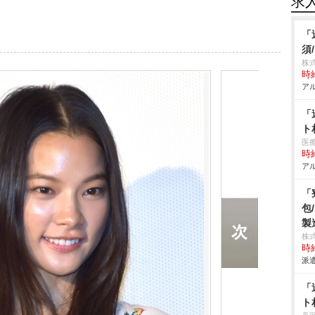
求
「
須
株式
時給
アル
「
ト
医
時給
アル
「
包
製
株
時給
派遣
「
ト