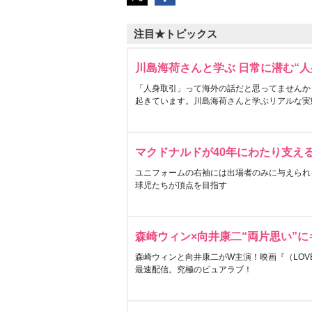
注目★トピックス
川島海荷さんと学ぶ 日常に潜む“人
「人身取引」って海外の話だと思ってませんか
起きています。川島海荷さんと学ぶリアルな実
マクドナルドが40年にわたり支え
ユニフォームの右袖には出場者のみに与えられ
球児たちが頂点を目指す
森崎ウィン×向井康二“両片思い”
森崎ウィンと向井康二がW主演！映画『（LOVE S
最速配信。究極のピュアラブ！