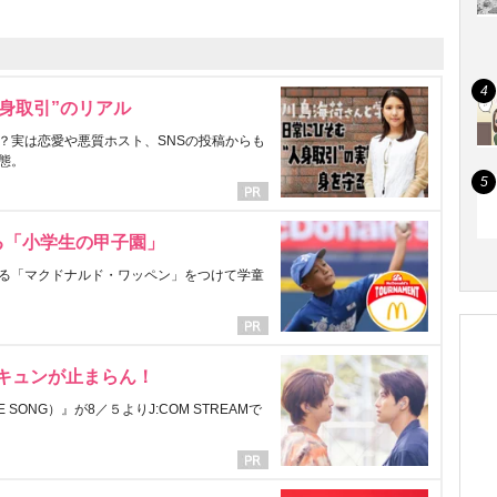
身取引”のリアル
？実は恋愛や悪質ホスト、SNSの投稿からも
態。
る「小学生の甲子園」
る「マクドナルド・ワッペン」をつけて学童
にキュンが止まらん！
ONG）』が8／５よりJ:COM STREAMで