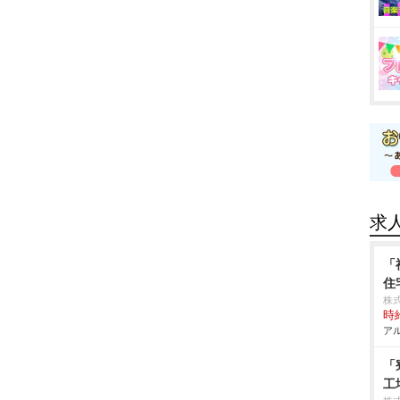
求
「
住
株式
時給
アル
「
工