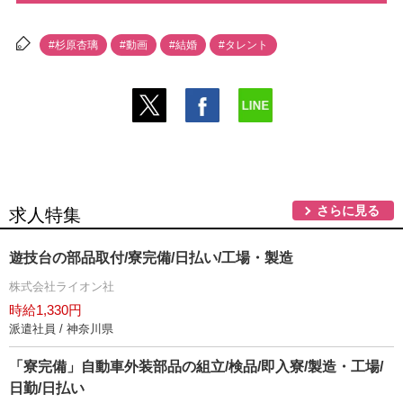
#杉原杏璃
#動画
#結婚
#タレント
さらに見る
求人特集
遊技台の部品取付/寮完備/日払い/工場・製造
株式会社ライオン社
時給1,330円
派遣社員 / 神奈川県
「寮完備」自動車外装部品の組立/検品/即入寮/製造・工場/
日勤/日払い