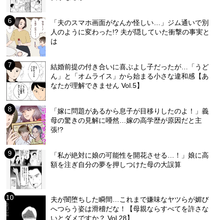
「夫のスマホ画面がなんか怪しい…」ジム通いで別
人のように変わった!? 夫が隠していた衝撃の事実と
は
結婚前提の付き合いに喜ぶよし子だったが…「うど
ん」と「オムライス」から始まる小さな違和感【あ
なたが理解できません Vol.5】
「嫁に問題があるから息子が目移りしたのよ！」義
母の驚きの見解に唖然…嫁の高学歴が原因だと主
張!?
「私が絶対に娘の可能性を開花させる…！」娘に高
額を注ぎ自分の夢を押しつけた母の大誤算
夫が闇堕ちした瞬間…これまで嫌味なヤツらが媚び
へつらう姿は滑稽だな！【母親ならすべてを許さな
いとダメですか？ Vol.28】