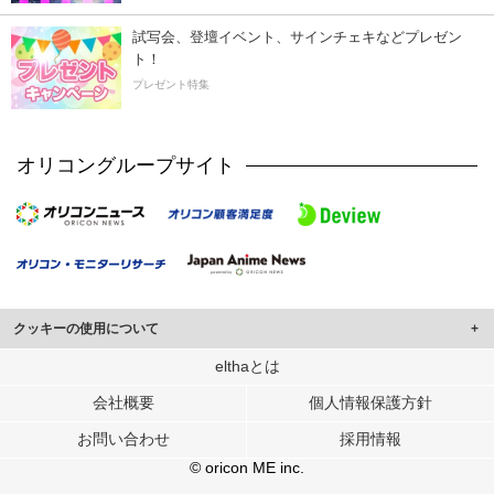
試写会、登壇イベント、サインチェキなどプレゼン
ト！
プレゼント特集
オリコングループサイト
クッキーの使用について
このサイトでは Cookie を使用して、ユーザーに合わせたコンテンツや広告の
elthaとは
表示、ソーシャル メディア機能の提供、広告の表示回数やクリック数の測定を
会社概要
個人情報保護方針
行っています。
また、ユーザーによるサイトの利用状況についても情報を収集し、ソーシャル
お問い合わせ
採用情報
メディアや広告配信、データ解析の各パートナーに提供しています。
各パートナーは、この情報とユーザーが各パートナーに提供した他の情報や、
© oricon ME inc.
ユーザーが各パートナーのサービスを使用したときに収集した他の情報を組み