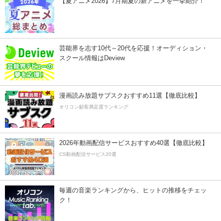
【夏アニメ2026】7月期夏の新アニメを一挙紹介！
芸能界を志す10代～20代を応援！オーディション・
スクール情報はDeview
漫画読み放題サブスクおすすめ11選【徹底比較】
オリコン顧客満足度ランキング
2026年動画配信サービスおすすめ40選【徹底比較】
CS動画配信サービス20選
毎週の音楽ランキングから、ヒットの推移をチェッ
ク！