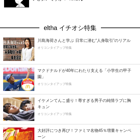
eltha イチオシ特集
川島海荷さんと学ぶ 日常に潜む“人身取引”のリアル
オリコンタイアップ特集
マクドナルドが40年にわたり支える「小学生の甲子
園」
オリコンタイアップ特集
イケメンてんこ盛り！尊すぎる男子の純情ラブに胸
キュン
オリコンタイアップ特集
大好評につき再び！ファミマ名物45％増量キャンペ
ーン