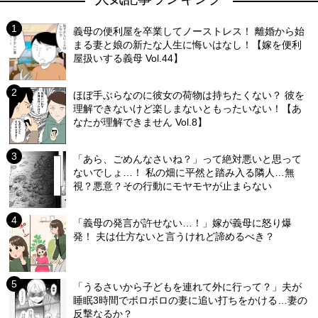
義母の便利屋を卒業してノーストレス！ 離婚から始
まる妻と娘の新たな人生に悔いはなし！【嫁を便利
屋扱いする義母 Vol.44】
ほぼ手ぶらなのに彼女の荷物は持ちたくない？ 彼を
理解できないけど楽しまないともったいない！【あ
なたが理解できません Vol.8】
「あら、ごめんなさいね？」って絶対悪いと思って
ないでしょ…！ 私の畑に平然と踏み入る隣人…無
視？悪意？その行動にモヤモヤが止まらない
「義母の発言が許せない…！」嫁が義母に怒り爆
発！ 夫は仕方ないと言うけれど諦めるべき？
「うるさいから子どもを連れて外に行って？」夫が
睡眠3時間でボロボロの妻に追い打ちをかける…妻の
反撃なるか？