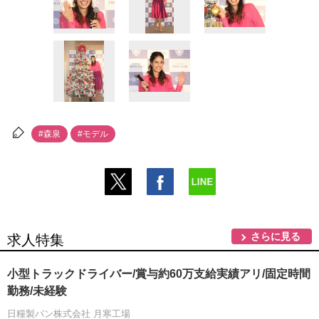
#森泉
#モデル
さらに見る
求人特集
小型トラックドライバー/賞与約60万支給実績アリ/固定時間
勤務/未経験
日糧製パン株式会社 月寒工場