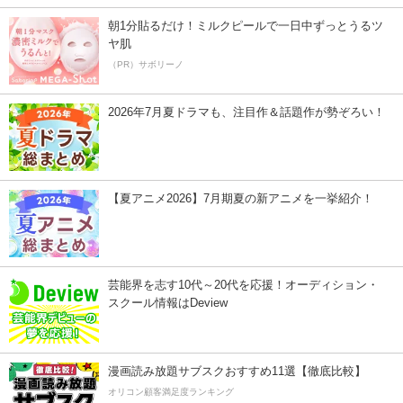
朝1分貼るだけ！ミルクピールで一日中ずっとうるツ
ヤ肌
（PR）サボリーノ
2026年7月夏ドラマも、注目作＆話題作が勢ぞろい！
【夏アニメ2026】7月期夏の新アニメを一挙紹介！
芸能界を志す10代～20代を応援！オーディション・
スクール情報はDeview
漫画読み放題サブスクおすすめ11選【徹底比較】
オリコン顧客満足度ランキング