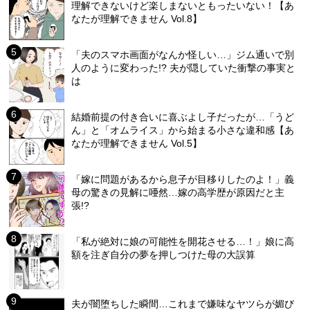
理解できないけど楽しまないともったいない！【あ
なたが理解できません Vol.8】
「夫のスマホ画面がなんか怪しい…」ジム通いで別
人のように変わった!? 夫が隠していた衝撃の事実と
は
結婚前提の付き合いに喜ぶよし子だったが…「うど
ん」と「オムライス」から始まる小さな違和感【あ
なたが理解できません Vol.5】
「嫁に問題があるから息子が目移りしたのよ！」義
母の驚きの見解に唖然…嫁の高学歴が原因だと主
張!?
「私が絶対に娘の可能性を開花させる…！」娘に高
額を注ぎ自分の夢を押しつけた母の大誤算
夫が闇堕ちした瞬間…これまで嫌味なヤツらが媚び