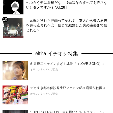
へつらう姿は滑稽だな！【母親ならすべてを許さな
いとダメですか？ Vol.28】
「元嫁と別れた理由ってそれ？」友人から夫の過去
を突っ込まれ不安…信じて結婚した夫の過去まで信
じれる？
eltha イチオシ特集
向井康二イケメンすぎ！純愛『（LOVE SONG）』
オリコンタイアップ特集
デカすぎ都市伝説発生!?ファミマ45％増量作戦再来
オリコンタイアップ特集
SUPER★DRAGON、自ら描いた”レトロフューチャ