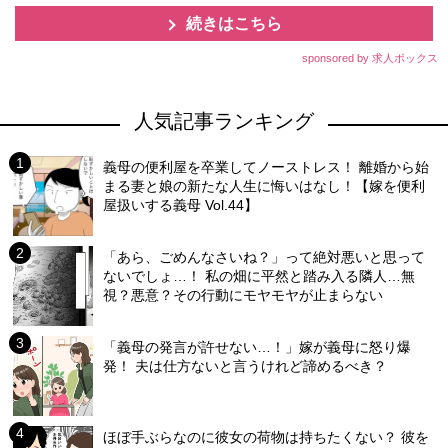
続きはこちら
sponsored by 求人ボックス
人気記事ランキング
義母の便利屋を卒業してノーストレス！ 離婚から始
まる妻と娘の新たな人生に悔いはなし！【嫁を便利
屋扱いする義母 Vol.44】
「あら、ごめんなさいね？」って絶対悪いと思って
ないでしょ…！ 私の畑に平然と踏み入る隣人…無
視？悪意？その行動にモヤモヤが止まらない
「義母の発言が許せない…！」嫁が義母に怒り爆
発！ 夫は仕方ないと言うけれど諦めるべき？
ほぼ手ぶらなのに彼女の荷物は持ちたくない？ 彼を