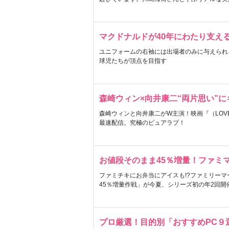
マクドナルドが40年にわたり支え
ユニフォームの右袖には出場者のみに与えられ
球児たちが頂点を目指す
森崎ウィン×向井康二“両片思い”
森崎ウィンと向井康二がW主演！映画『（LOVE S
最速配信。究極のピュアラブ！
お値段そのまま45％増量！ファミ
ファミチキにお弁当にアイスも!?ファミリーマ
45％増量作戦」が今夏、シリーズ初の年2回開
プロ厳選！目的別「おすすめPC９