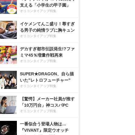
支える「小学生の甲子園」
オリコンタイアップ特集
イケメンてんこ盛り！尊すぎ
る男子の純情ラブに胸キュン
オリコンタイアップ特集
デカすぎ都市伝説発生!?ファ
ミマ45％増量作戦再来
オリコンタイアップ特集
SUPER★DRAGON、自ら描
いた”レトロフューチャー”
オリコンタイアップ特集
【驚愕】メーカー社員が推す
「10万円台」神コスパPC
オリコンタイアップ特集
一番似合う登場人物は…
『VIVANT』限定ウオッチ