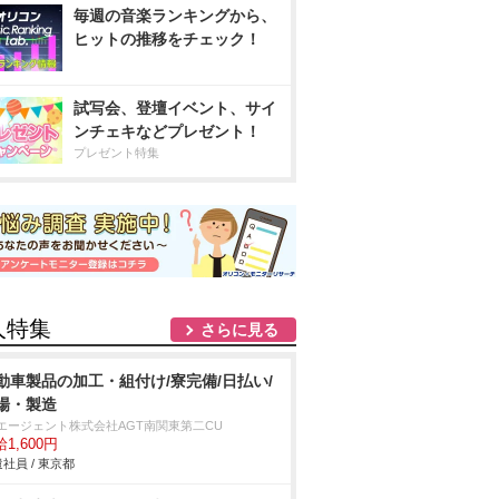
毎週の音楽ランキングから、
ヒットの推移をチェック！
試写会、登壇イベント、サイ
ンチェキなどプレゼント！
プレゼント特集
人特集
さらに見る
動車製品の加工・組付け/寮完備/日払い/
場・製造
Tエージェント株式会社AGT南関東第二CU
1,600円
社員 / 東京都