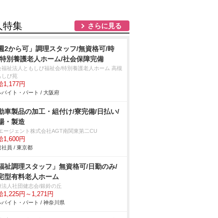
人特集
さらに見る
週2から可」調理スタッフ/無資格可/時
/特別養護老人ホーム/社会保障完備
会福祉法人ともしび福祉会/特別養護老人ホーム 高槻
もしび苑
1,177円
バイト・パート / 大阪府
動車製品の加工・組付け/寮完備/日払い/
場・製造
Tエージェント株式会社AGT南関東第二CU
1,600円
社員 / 東京都
福祉調理スタッフ」無資格可/日勤のみ/
宅型有料老人ホーム
療法人社団健志会/銀鈴の丘
1,225円～1,271円
バイト・パート / 神奈川県