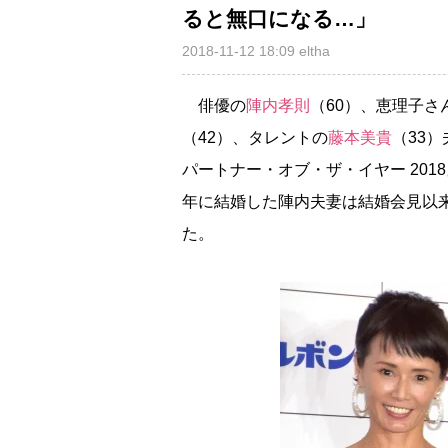
ると無口になる…」
2018-11-12 18:09
eltha
俳優の
陣内孝則
（60）、恵理子さ
（42）、タレントの
藤本美貴
（33
パートナー・オブ・ザ・イヤー 201
年に結婚した陣内夫妻は結婚会見以
た。