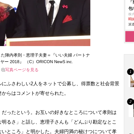
「
包
株
時給
派遣
した陣内孝則・恵理子夫妻＝『いい夫婦 パートナ
2018』 （C）ORICON NewS inc.
写真ページを見る
にふさわしい2人をネットで公募し、得票数と社会背景
妻からはコメントが寄せられた。
だったという。お互いの好きなところについて孝則は
な明るさ」と話し、恵理子さんも「どんぶり勘定なとこ
ないところ」と明かした。夫婦円満の秘けつについて孝