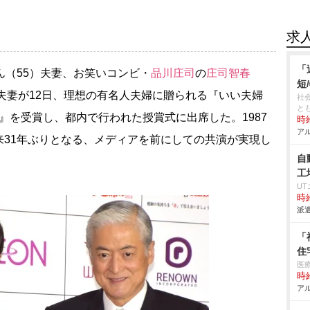
求
「
ん（55）夫妻、お笑いコンビ・
品川庄司
の
庄司智春
短
）夫妻が12日、理想の有名人夫婦に贈られる『いい夫婦
社
と
8』を受賞し、都内で行われた授賞式に出席した。1987
時給
アル
来31年ぶりとなる、メディアを前にしての共演が実現し
自
工
U
時給
派遣
「
住
医
時給
アル