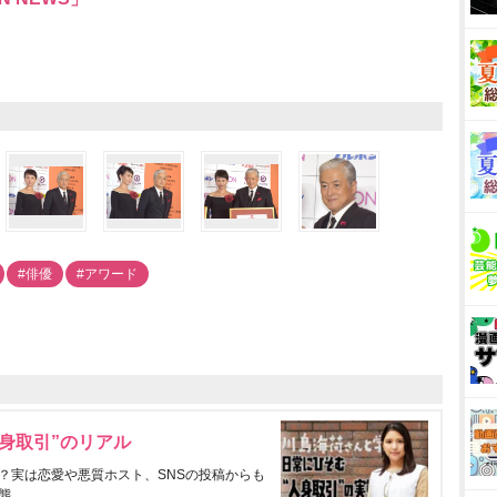
#俳優
#アワード
身取引”のリアル
？実は恋愛や悪質ホスト、SNSの投稿からも
態。