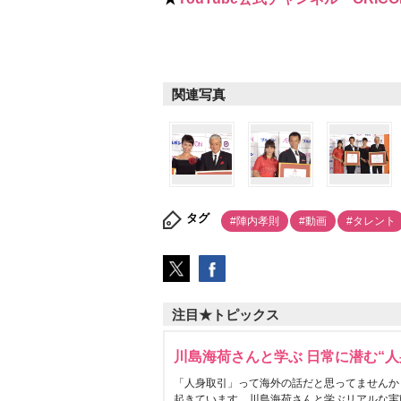
関連写真
タグ
#陣内孝則
#動画
#タレント
注目★トピックス
川島海荷さんと学ぶ 日常に潜む“人
「人身取引」って海外の話だと思ってませんか
起きています。川島海荷さんと学ぶリアルな実