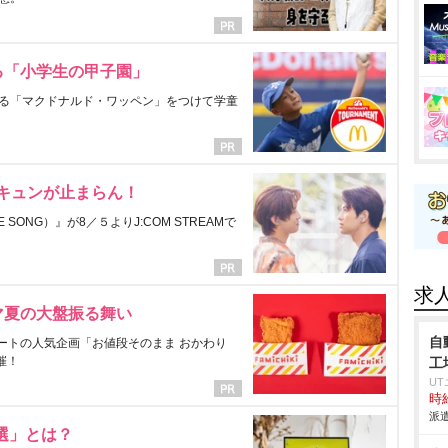
る「小学生の甲子園」
る「マクドナルド・ワッペン」をつけて学童
にキュンが止まらん！
ONG）』が8／５よりJ:COM STREAMで
求
マ夏の大盤振る舞い
自
ートの人気企画「お値段そのまま おかわり
催！
工
U
時給
派遣
選」とは？