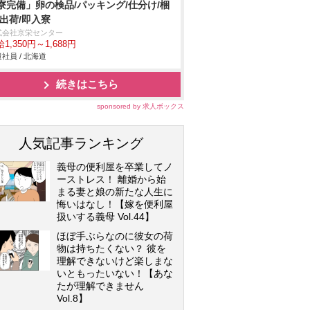
寮完備」卵の検品/パッキング/仕分け/梱
/出荷/即入寮
式会社京栄センター
1,350円～1,688円
社員 / 北海道
続きはこちら
sponsored by 求人ボックス
人気記事ランキング
義母の便利屋を卒業してノ
ーストレス！ 離婚から始
まる妻と娘の新たな人生に
悔いはなし！【嫁を便利屋
扱いする義母 Vol.44】
ほぼ手ぶらなのに彼女の荷
物は持ちたくない？ 彼を
理解できないけど楽しまな
いともったいない！【あな
たが理解できません
Vol.8】