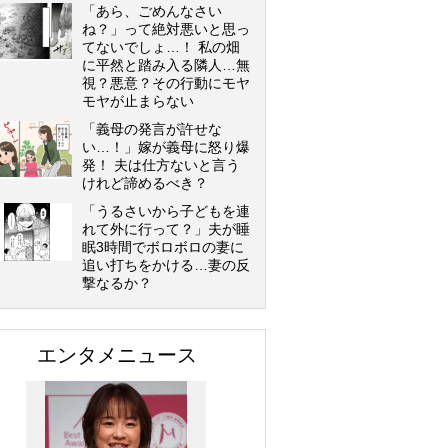
「あら、ごめんなさい
ね？」って絶対悪いと思っ
てないでしょ…！ 私の畑
に平然と踏み入る隣人…無
視？悪意？その行動にモヤ
モヤが止まらない
「義母の発言が許せな
い…！」嫁が義母に怒り爆
発！ 夫は仕方ないと言う
けれど諦めるべき？
「うるさいから子どもを連
れて外に行って？」夫が睡
眠3時間でボロボロの妻に
追い打ちをかける…妻の反
撃なるか？
エンタメニュース