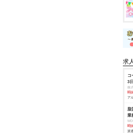
求
コ
3
株
時給
アル
脂
業
W
時給
派遣