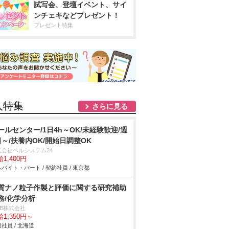
試写会、登壇イベント、サイ
ンチェキなどプレゼント！
プレゼント特集
人特集
さらに見る
ールセンター/1日4h～OK/未経験歓迎/週
日～/扶養内OK/開始日調整OK
式会社ベルシステム24
1,400円
バイト・パート / 契約社員 / 東京都
質ナノ粒子作製と評価に関する研究補助
務/化学分析
DB株式会社
1,350円～
社員 / 北海道