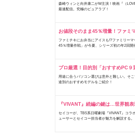
森崎ウィンと向井康二がW主演！映画『（LOVE S
最速配信。究極のピュアラブ！
お値段そのまま45％増量！ファミ
ファミチキにお弁当にアイスも!?ファミリーマ
45％増量作戦」が今夏、シリーズ初の年2回開
プロ厳選！目的別「おすすめPC９
用途に合うパソコン選びは意外と難しい。そこ
途別のおすすめモデルをご紹介！
『VIVANT』続編の鍵は…世界観
セイコーが、TBS系日曜劇場『VIVANT』コ
ューサーとセイコー担当者が魅力を解説する。