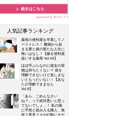
続きはこちら
sponsored by 求人ボックス
人気記事ランキング
義母の便利屋を卒業してノ
ーストレス！ 離婚から始
まる妻と娘の新たな人生に
悔いはなし！【嫁を便利屋
扱いする義母 Vol.44】
ほぼ手ぶらなのに彼女の荷
物は持ちたくない？ 彼を
理解できないけど楽しまな
いともったいない！【あな
たが理解できません
Vol.8】
「あら、ごめんなさい
ね？」って絶対悪いと思っ
てないでしょ…！ 私の畑
に平然と踏み入る隣人…無
視？悪意？その行動にモヤ