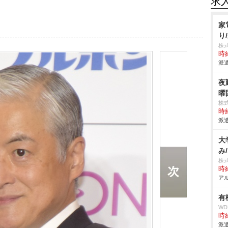
求
家
り
株
時給
派遣
夜
曜
株
時給
派遣
大
み
株
時給
アル
有
W
時給
派遣