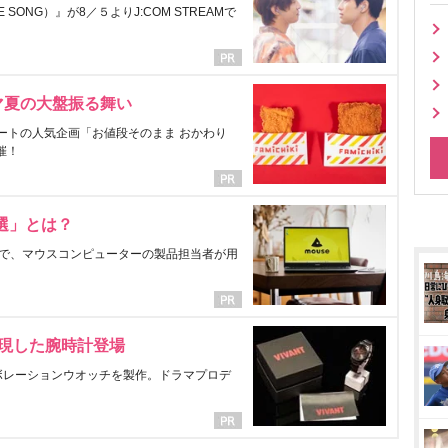
ONG）』が8／５よりJ:COM STREAMで
マ夏の大盤振る舞い
ートの人気企画「お値段そのまま おかわり
催！
選」とは？
で、マウスコンピューターの製品担当者が用
表現した腕時計登場
ラボレーションウオッチを製作。ドラマプロデ