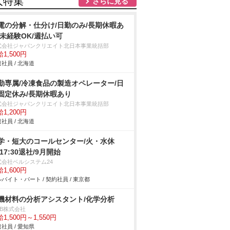
人特集
さらに見る
電の分解・仕分け/日勤のみ/長期休暇あ
/未経験OK/週払い可
式会社ジャパンクリエイト北日本事業統括部
1,500円
社員 / 北海道
勤専属/冷凍食品の製造オペレーター/日
固定休み/長期休暇あり
式会社ジャパンクリエイト北日本事業統括部
1,200円
社員 / 北海道
学・短大のコールセンター/火・水休
/17:30退社/9月開始
式会社ベルシステム24
1,600円
バイト・パート / 契約社員 / 東京都
機材料の分析アシスタント/化学分析
DB株式会社
1,500円～1,550円
社員 / 愛知県