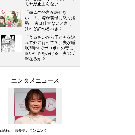
モヤが止まらない
「義母の発言が許せな
い…！」嫁が義母に怒り爆
発！ 夫は仕方ないと言う
けれど諦めるべき？
「うるさいから子どもを連
れて外に行って？」夫が睡
眠3時間でボロボロの妻に
追い打ちをかける…妻の反
撃なるか？
エンタメニュース
坂絵莉、4歳長男とランニング