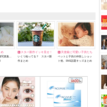
とめ
スタバ新作イッキ見せ！
天使級に可愛い子供たち
猫写真集…
いくつ知ってる？ スタバ新
ペットと子供の仲良しショッ
リ
作まとめ
ト他、SNS話題キッズまとめ