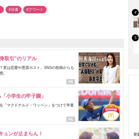
ト
#俳優
#アワード
身取引”のリアル
？実は恋愛や悪質ホスト、SNSの投稿からも
態。
る「小学生の甲子園」
る「マクドナルド・ワッペン」をつけて学童
にキュンが止まらん！
登