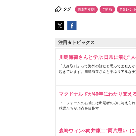
タグ
#陣内孝則
#動画
#タレン
注目★トピックス
川島海荷さんと学ぶ 日常に潜む“人
「人身取引」って海外の話だと思ってませんか
起きています。川島海荷さんと学ぶリアルな実
マクドナルドが40年にわたり支え
ユニフォームの右袖には出場者のみに与えられ
球児たちが頂点を目指す
森崎ウィン×向井康二“両片思い”