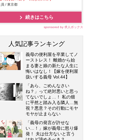
員 / 東京都
続きはこちら
sponsored by 求人ボックス
人気記事ランキング
義母の便利屋を卒業してノ
ーストレス！ 離婚から始
まる妻と娘の新たな人生に
悔いはなし！【嫁を便利屋
扱いする義母 Vol.44】
「あら、ごめんなさい
ね？」って絶対悪いと思っ
てないでしょ…！ 私の畑
に平然と踏み入る隣人…無
視？悪意？その行動にモヤ
モヤが止まらない
「義母の発言が許せな
い…！」嫁が義母に怒り爆
発！ 夫は仕方ないと言う
けれど諦めるべき？