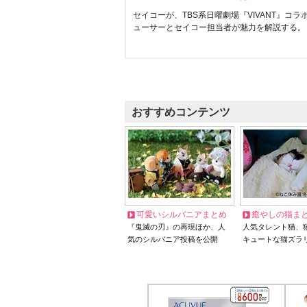
セイコーが、TBS系日曜劇場『VIVANT』コ
ューサーとセイコー担当者が魅力を解説する。
おすすめコンテンツ
可愛いシルバニアまとめ
癒やしの猫ま
『鬼滅の刃』の再現ほか、人
人気タレント猫、
気のシルバニア投稿を公開
キュートな猫ズラ