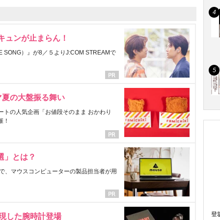
にキュンが止まらん！
ONG）』が8／５よりJ:COM STREAMで
マ夏の大盤振る舞い
ートの人気企画「お値段そのまま おかわり
催！
選」とは？
で、マウスコンピューターの製品担当者が用
登
表現した腕時計登場