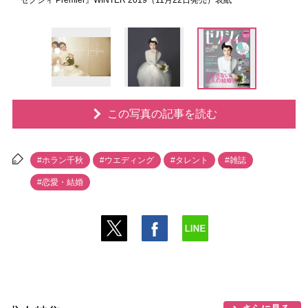
『ゼクシィ Premier』WINTER 2019（11月22日発売）表紙
この写真の記事を読む
#ホラン千秋
#ウエディング
#タレント
#雑誌
#恋愛・結婚