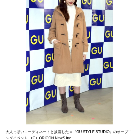
大人っぽいコーディネートと披露した＝『GU STYLE STUDIO』のオープニ
ングイベント （C）ORICON NewS inc.