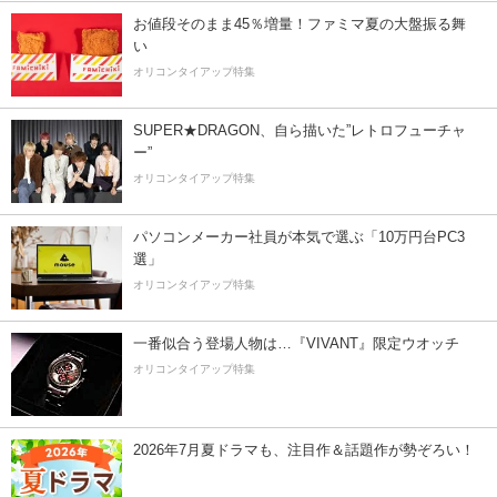
お値段そのまま45％増量！ファミマ夏の大盤振る舞
い
オリコンタイアップ特集
SUPER★DRAGON、自ら描いた”レトロフューチャ
ー”
オリコンタイアップ特集
パソコンメーカー社員が本気で選ぶ「10万円台PC3
選」
オリコンタイアップ特集
一番似合う登場人物は…『VIVANT』限定ウオッチ
オリコンタイアップ特集
2026年7月夏ドラマも、注目作＆話題作が勢ぞろい！