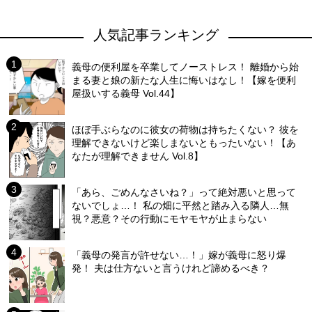
人気記事ランキング
義母の便利屋を卒業してノーストレス！ 離婚から始
まる妻と娘の新たな人生に悔いはなし！【嫁を便利
屋扱いする義母 Vol.44】
ほぼ手ぶらなのに彼女の荷物は持ちたくない？ 彼を
理解できないけど楽しまないともったいない！【あ
なたが理解できません Vol.8】
「あら、ごめんなさいね？」って絶対悪いと思って
ないでしょ…！ 私の畑に平然と踏み入る隣人…無
視？悪意？その行動にモヤモヤが止まらない
「義母の発言が許せない…！」嫁が義母に怒り爆
発！ 夫は仕方ないと言うけれど諦めるべき？