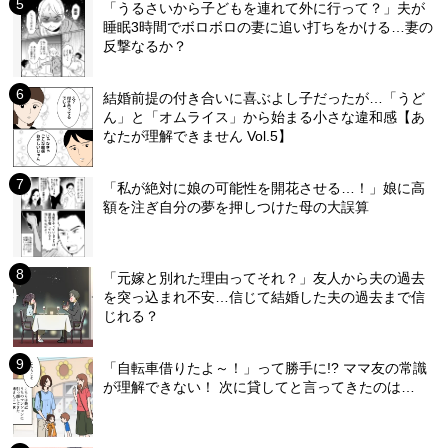
「うるさいから子どもを連れて外に行って？」夫が
睡眠3時間でボロボロの妻に追い打ちをかける…妻の
反撃なるか？
結婚前提の付き合いに喜ぶよし子だったが…「うど
ん」と「オムライス」から始まる小さな違和感【あ
なたが理解できません Vol.5】
「私が絶対に娘の可能性を開花させる…！」娘に高
額を注ぎ自分の夢を押しつけた母の大誤算
「元嫁と別れた理由ってそれ？」友人から夫の過去
を突っ込まれ不安…信じて結婚した夫の過去まで信
じれる？
「自転車借りたよ～！」って勝手に!? ママ友の常識
が理解できない！ 次に貸してと言ってきたのは…