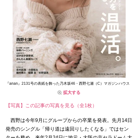
『anan』2131号の表紙を飾った乃木坂46・西野七瀬（C）マガジンハウス
拡大する
【写真】この記事の写真を見る（全1枚）
西野は今年9月にグループからの卒業を発表。先月14日
発売のシングル「帰り道は遠回りしたくなる」ではセン
ターを務め、来年2月24日に地元・大阪の京セラドーム大