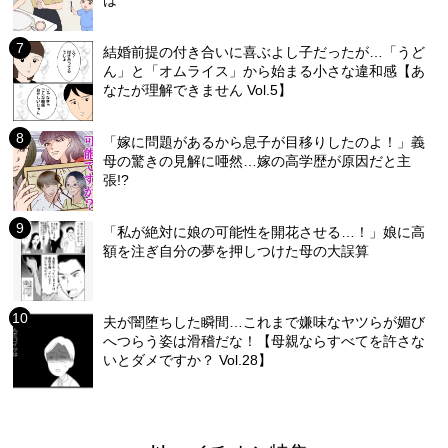
は
結婚前提の付き合いに喜ぶよし子だったが…「うど
ん」と「オムライス」から始まる小さな違和感【あ
なたが理解できません Vol.5】
「嫁に問題があるから息子が目移りしたのよ！」義
母の驚きの見解に唖然…嫁の高学歴が原因だと主
張!?
「私が絶対に娘の可能性を開花させる…！」娘に高
額を注ぎ自分の夢を押しつけた母の大誤算
夫が闇堕ちした瞬間…これまで嫌味なヤツらが媚び
へつらう姿は滑稽だな！【母親ならすべてを許さな
いとダメですか？ Vol.28】