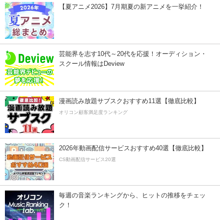
【夏アニメ2026】7月期夏の新アニメを一挙紹介！
芸能界を志す10代～20代を応援！オーディション・
スクール情報はDeview
漫画読み放題サブスクおすすめ11選【徹底比較】
オリコン顧客満足度ランキング
2026年動画配信サービスおすすめ40選【徹底比較】
CS動画配信サービス20選
毎週の音楽ランキングから、ヒットの推移をチェッ
ク！