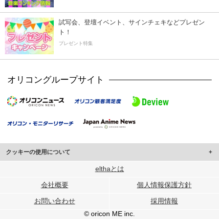
試写会、登壇イベント、サインチェキなどプレゼン
ト！
プレゼント特集
オリコングループサイト
クッキーの使用について
このサイトでは Cookie を使用して、ユーザーに合わせたコンテンツや広告の
elthaとは
表示、ソーシャル メディア機能の提供、広告の表示回数やクリック数の測定を
会社概要
個人情報保護方針
行っています。
また、ユーザーによるサイトの利用状況についても情報を収集し、ソーシャル
お問い合わせ
採用情報
メディアや広告配信、データ解析の各パートナーに提供しています。
各パートナーは、この情報とユーザーが各パートナーに提供した他の情報や、
© oricon ME inc.
ユーザーが各パートナーのサービスを使用したときに収集した他の情報を組み