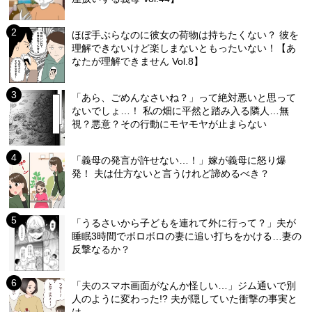
ほぼ手ぶらなのに彼女の荷物は持ちたくない？ 彼を
理解できないけど楽しまないともったいない！【あ
なたが理解できません Vol.8】
「あら、ごめんなさいね？」って絶対悪いと思って
ないでしょ…！ 私の畑に平然と踏み入る隣人…無
視？悪意？その行動にモヤモヤが止まらない
「義母の発言が許せない…！」嫁が義母に怒り爆
発！ 夫は仕方ないと言うけれど諦めるべき？
「うるさいから子どもを連れて外に行って？」夫が
睡眠3時間でボロボロの妻に追い打ちをかける…妻の
反撃なるか？
「夫のスマホ画面がなんか怪しい…」ジム通いで別
人のように変わった!? 夫が隠していた衝撃の事実と