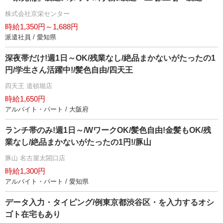
株式会社京栄センター
時給1,350円～1,688円
派遣社員 / 愛知県
深夜帯だけ!週1日～OK/残業なし/絶品まかないがたったの1
円/学生さん活躍中!/髪色自由/四天王
四天王 道頓堀店
時給1,650円
アルバイト・パート / 大阪府
ランチ帯のみ!週1日～/WワークOK/髪色自由!金髪もOK/残
業なし/絶品まかないがたったの1円!/豚山
豚山 名古屋太閤口店
時給1,300円
アルバイト・パート / 愛知県
データ入力・タイピング/例東京都渋谷区・を入力するオシ
ゴト在宅もあり