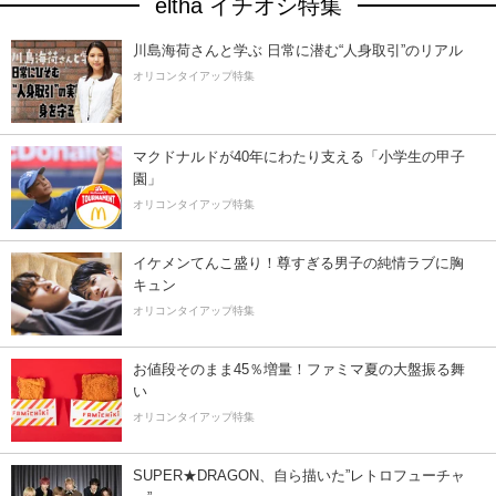
eltha イチオシ特集
川島海荷さんと学ぶ 日常に潜む“人身取引”のリアル
オリコンタイアップ特集
マクドナルドが40年にわたり支える「小学生の甲子
園」
オリコンタイアップ特集
イケメンてんこ盛り！尊すぎる男子の純情ラブに胸
キュン
オリコンタイアップ特集
お値段そのまま45％増量！ファミマ夏の大盤振る舞
い
オリコンタイアップ特集
SUPER★DRAGON、自ら描いた”レトロフューチャ