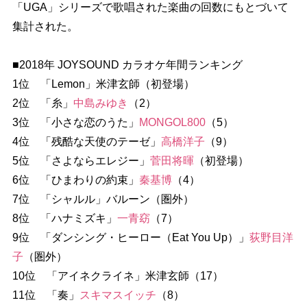
「UGA」シリーズで歌唱された楽曲の回数にもとづいて
集計された。
■2018年 JOYSOUND カラオケ年間ランキング
1位 「Lemon」米津玄師（初登場）
2位 「糸」
中島みゆき
（2）
3位 「小さな恋のうた」
MONGOL800
（5）
4位 「残酷な天使のテーゼ」
高橋洋子
（9）
5位 「さよならエレジー」
菅田将暉
（初登場）
6位 「ひまわりの約束」
秦基博
（4）
7位 「シャルル」バルーン（圏外）
8位 「ハナミズキ」
一青窈
（7）
9位 「ダンシング・ヒーロー（Eat You Up）」
荻野目洋
子
（圏外）
10位 「アイネクライネ」米津玄師（17）
11位 「奏」
スキマスイッチ
（8）