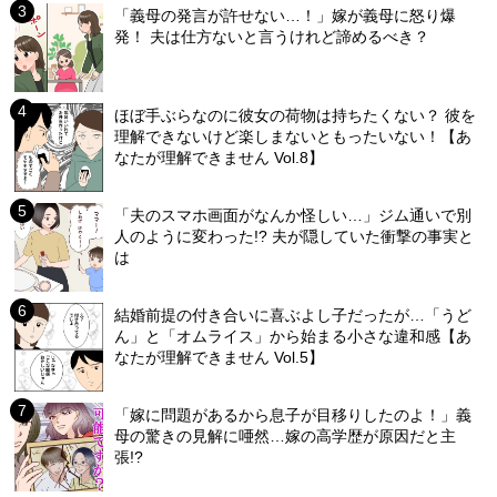
「義母の発言が許せない…！」嫁が義母に怒り爆
発！ 夫は仕方ないと言うけれど諦めるべき？
ほぼ手ぶらなのに彼女の荷物は持ちたくない？ 彼を
理解できないけど楽しまないともったいない！【あ
なたが理解できません Vol.8】
「夫のスマホ画面がなんか怪しい…」ジム通いで別
人のように変わった!? 夫が隠していた衝撃の事実と
は
結婚前提の付き合いに喜ぶよし子だったが…「うど
ん」と「オムライス」から始まる小さな違和感【あ
なたが理解できません Vol.5】
「嫁に問題があるから息子が目移りしたのよ！」義
母の驚きの見解に唖然…嫁の高学歴が原因だと主
張!?