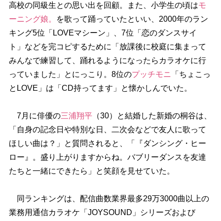
高校の同級生との思い出を回顧。また、小学生の頃は
モ
ーニング娘。
を歌って踊っていたといい、2000年のラン
キング5位「LOVEマシーン」、7位「恋のダンスサイ
ト」などを完コピするために「放課後に校庭に集まって
みんなで練習して、踊れるようになったらカラオケに行
っていました」とにっこり。8位の
プッチモニ
「ちょこっ
とLOVE」は「CD持ってます」と懐かしんでいた。
7月に俳優の
三浦翔平
（30）と結婚した新婚の桐谷は、
「自身の記念日や特別な日、二次会などで友人に歌って
ほしい曲は？」と質問されると、「『ダンシング・ヒー
ロー』。盛り上がりますからね。バブリーダンスを友達
たちと一緒にできたら」と笑顔を見せていた。
同ランキングは、配信曲数業界最多29万3000曲以上の
業務用通信カラオケ「JOYSOUND」シリーズおよび