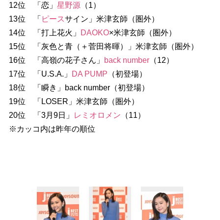
12位 「恋」
星野源
（1）
13位 「
ピース
サイン」米津玄師（圏外）
14位 「打上花火」
DAOKO
×米津玄師（圏外）
15位 「灰色と青（＋菅田将暉）」米津玄師（圏外）
16位 「高嶺の花子さん」
back number
（12）
17位 「U.S.A.」
DA PUMP
（初登場）
18位 「瞬き」back number（初登場）
19位 「LOSER」米津玄師（圏外）
20位 「3月9日」
レミオロメン
（11）
※カッコ内は昨年の順位