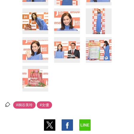
#桐谷美玲
#女優