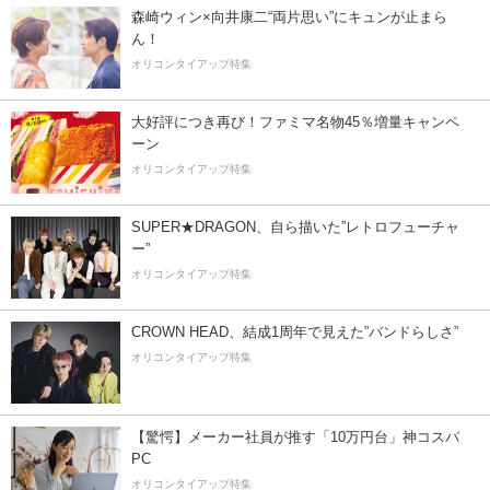
森崎ウィン×向井康二“両片思い”にキュンが止まら
ん！
オリコンタイアップ特集
大好評につき再び！ファミマ名物45％増量キャンペ
ーン
オリコンタイアップ特集
SUPER★DRAGON、自ら描いた”レトロフューチャ
ー”
オリコンタイアップ特集
CROWN HEAD、結成1周年で見えた”バンドらしさ”
オリコンタイアップ特集
【驚愕】メーカー社員が推す「10万円台」神コスパ
PC
オリコンタイアップ特集