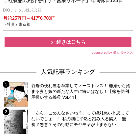
自社製品の紹介を行う「営業サポート」年間休日125日
DIOデジタル株式会社
月給25万円～41万6,700円
正社員 / 東京都
続きはこちら
sponsored by 求人ボックス
人気記事ランキング
義母の便利屋を卒業してノーストレス！ 離婚から始
まる妻と娘の新たな人生に悔いはなし！【嫁を便利
屋扱いする義母 Vol.44】
「あら、ごめんなさいね？」って絶対悪いと思って
ないでしょ…！ 私の畑に平然と踏み入る隣人…無
視？悪意？その行動にモヤモヤが止まらない