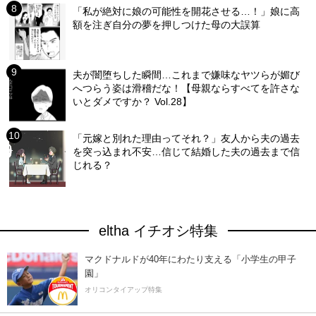
「私が絶対に娘の可能性を開花させる…！」娘に高
額を注ぎ自分の夢を押しつけた母の大誤算
夫が闇堕ちした瞬間…これまで嫌味なヤツらが媚び
へつらう姿は滑稽だな！【母親ならすべてを許さな
いとダメですか？ Vol.28】
「元嫁と別れた理由ってそれ？」友人から夫の過去
を突っ込まれ不安…信じて結婚した夫の過去まで信
じれる？
eltha イチオシ特集
マクドナルドが40年にわたり支える「小学生の甲子
園」
オリコンタイアップ特集