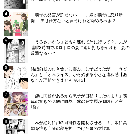
「義母の発言が許せない…！」嫁が義母に怒り爆
発！ 夫は仕方ないと言うけれど諦めるべき？
「うるさいから子どもを連れて外に行って？」夫が
睡眠3時間でボロボロの妻に追い打ちをかける…妻の
反撃なるか？
結婚前提の付き合いに喜ぶよし子だったが…「うど
ん」と「オムライス」から始まる小さな違和感【あ
なたが理解できません Vol.5】
「嫁に問題があるから息子が目移りしたのよ！」義
母の驚きの見解に唖然…嫁の高学歴が原因だと主
張!?
「私が絶対に娘の可能性を開花させる…！」娘に高
額を注ぎ自分の夢を押しつけた母の大誤算