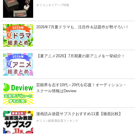
オリコンタイアップ特集
2026年7月夏ドラマも、注目作＆話題作が勢ぞろい！
【夏アニメ2026】7月期夏の新アニメを一挙紹介！
芸能界を志す10代～20代を応援！オーディション・
スクール情報はDeview
漫画読み放題サブスクおすすめ11選【徹底比較】
オリコン顧客満足度ランキング