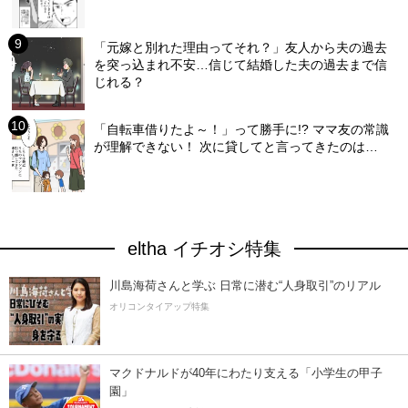
「元嫁と別れた理由ってそれ？」友人から夫の過去
を突っ込まれ不安…信じて結婚した夫の過去まで信
じれる？
「自転車借りたよ～！」って勝手に!? ママ友の常識
が理解できない！ 次に貸してと言ってきたのは…
eltha イチオシ特集
川島海荷さんと学ぶ 日常に潜む“人身取引”のリアル
オリコンタイアップ特集
マクドナルドが40年にわたり支える「小学生の甲子
園」