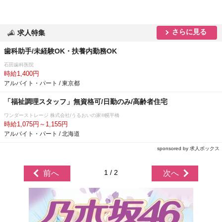
さらに見る
求人特集
歯科助手/未経験OK・扶養内勤務OK
石田歯科医院
時給1,400円
アルバイト・パート / 東京都
「福祉調理スタッフ」無資格可/日勤のみ/高齢者住宅
ワンダーストレージ 株式会社/うるおいの家®幌平橋
時給1,075円～1,155円
アルバイト・パート / 北海道
sponsored by 求人ボックス
1 / 2
前へ
次へ