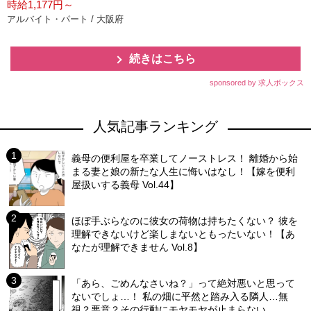
時給1,177円～
アルバイト・パート / 大阪府
続きはこちら
sponsored by 求人ボックス
人気記事ランキング
義母の便利屋を卒業してノーストレス！ 離婚から始
まる妻と娘の新たな人生に悔いはなし！【嫁を便利
屋扱いする義母 Vol.44】
ほぼ手ぶらなのに彼女の荷物は持ちたくない？ 彼を
理解できないけど楽しまないともったいない！【あ
なたが理解できません Vol.8】
「あら、ごめんなさいね？」って絶対悪いと思って
ないでしょ…！ 私の畑に平然と踏み入る隣人…無
視？悪意？その行動にモヤモヤが止まらない