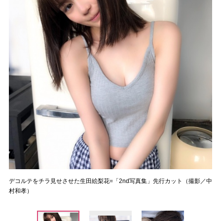
デコルテをチラ見せさせた生田絵梨花=「2nd写真集」先行カット（撮影／中
村和孝）