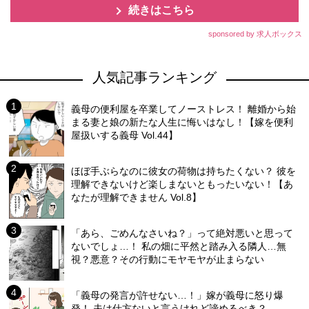
続きはこちら
sponsored by 求人ボックス
人気記事ランキング
義母の便利屋を卒業してノーストレス！ 離婚から始
まる妻と娘の新たな人生に悔いはなし！【嫁を便利
屋扱いする義母 Vol.44】
ほぼ手ぶらなのに彼女の荷物は持ちたくない？ 彼を
理解できないけど楽しまないともったいない！【あ
なたが理解できません Vol.8】
「あら、ごめんなさいね？」って絶対悪いと思って
ないでしょ…！ 私の畑に平然と踏み入る隣人…無
視？悪意？その行動にモヤモヤが止まらない
「義母の発言が許せない…！」嫁が義母に怒り爆
発！ 夫は仕方ないと言うけれど諦めるべき？