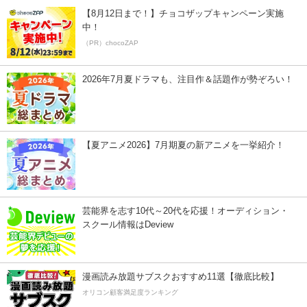
【8月12日まで！】チョコザップキャンペーン実施
中！
（PR）chocoZAP
2026年7月夏ドラマも、注目作＆話題作が勢ぞろい！
【夏アニメ2026】7月期夏の新アニメを一挙紹介！
芸能界を志す10代～20代を応援！オーディション・
スクール情報はDeview
漫画読み放題サブスクおすすめ11選【徹底比較】
オリコン顧客満足度ランキング