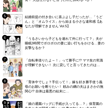
結婚前提の付き合いに喜ぶよし子だったが…「うど
ん」と「オムライス」から始まる小さな違和感【あ
なたが理解できません Vol.5】
「うるさいから子どもを連れて外に行って？」夫が
睡眠3時間でボロボロの妻に追い打ちをかける…妻の
反撃なるか？
「自転車借りたよ～！」って勝手に!? ママ友の常識
が理解できない！ 次に貸してと言ってきたのは…
「育休中でしょ？手伝って！」嫁を好き勝手使う義
母のお願いを断りたい！ 頼みの綱の夫はまさかの無
関心!? 自体は最悪の結末に…
「娘の通園バッグに手紙が入ってる…？」保育園の