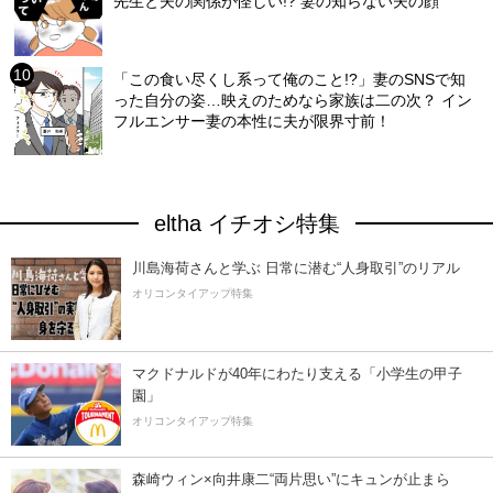
先生と夫の関係が怪しい!? 妻の知らない夫の顔
「この食い尽くし系って俺のこと!?」妻のSNSで知
った自分の姿…映えのためなら家族は二の次？ イン
フルエンサー妻の本性に夫が限界寸前！
eltha イチオシ特集
川島海荷さんと学ぶ 日常に潜む“人身取引”のリアル
オリコンタイアップ特集
マクドナルドが40年にわたり支える「小学生の甲子
園」
オリコンタイアップ特集
森崎ウィン×向井康二“両片思い”にキュンが止まら