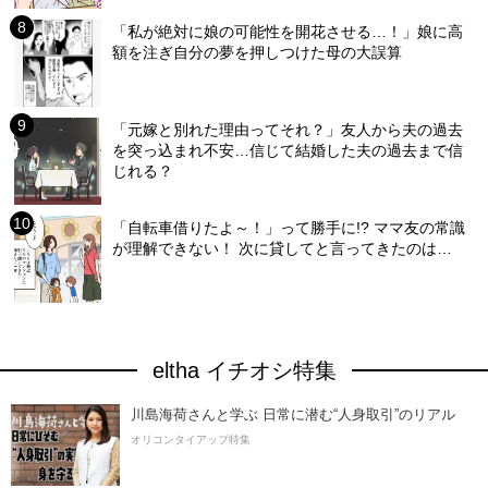
「私が絶対に娘の可能性を開花させる…！」娘に高
額を注ぎ自分の夢を押しつけた母の大誤算
「元嫁と別れた理由ってそれ？」友人から夫の過去
を突っ込まれ不安…信じて結婚した夫の過去まで信
じれる？
「自転車借りたよ～！」って勝手に!? ママ友の常識
が理解できない！ 次に貸してと言ってきたのは…
eltha イチオシ特集
川島海荷さんと学ぶ 日常に潜む“人身取引”のリアル
オリコンタイアップ特集