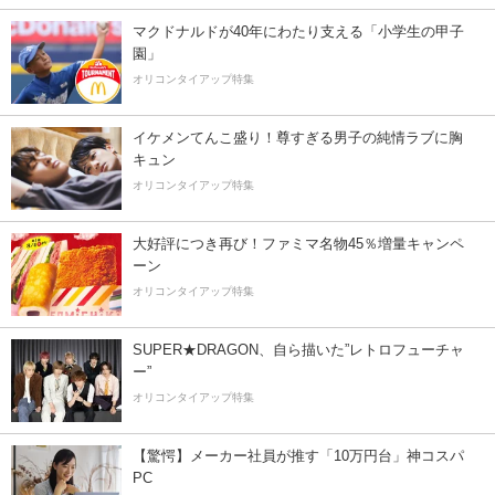
マクドナルドが40年にわたり支える「小学生の甲子
園」
オリコンタイアップ特集
イケメンてんこ盛り！尊すぎる男子の純情ラブに胸
キュン
オリコンタイアップ特集
大好評につき再び！ファミマ名物45％増量キャンペ
ーン
オリコンタイアップ特集
SUPER★DRAGON、自ら描いた”レトロフューチャ
ー”
オリコンタイアップ特集
【驚愕】メーカー社員が推す「10万円台」神コスパ
PC