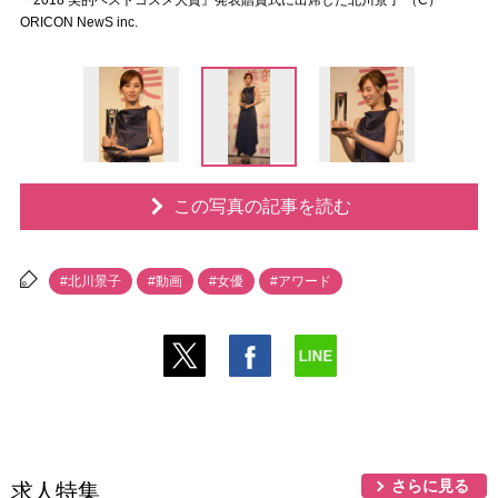
『2018 美的ベストコスメ大賞』発表贈賞式に出席した北川景子 （C）
ORICON NewS inc.
この写真の記事を読む
#北川景子
#動画
#女優
#アワード
さらに見る
求人特集