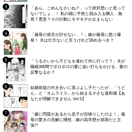
「あら、ごめんなさいね？」って絶対悪いと思って
ないでしょ…！ 私の畑に平然と踏み入る隣人…無
視？悪意？その行動にモヤモヤが止まらない
「義母の発言が許せない…！」嫁が義母に怒り爆
発！ 夫は仕方ないと言うけれど諦めるべき？
「うるさいから子どもを連れて外に行って？」夫が
睡眠3時間でボロボロの妻に追い打ちをかける…妻の
反撃なるか？
結婚前提の付き合いに喜ぶよし子だったが…「うど
ん」と「オムライス」から始まる小さな違和感【あ
なたが理解できません Vol.5】
「嫁に問題があるから息子が目移りしたのよ！」義
母の驚きの見解に唖然…嫁の高学歴が原因だと主
張!?