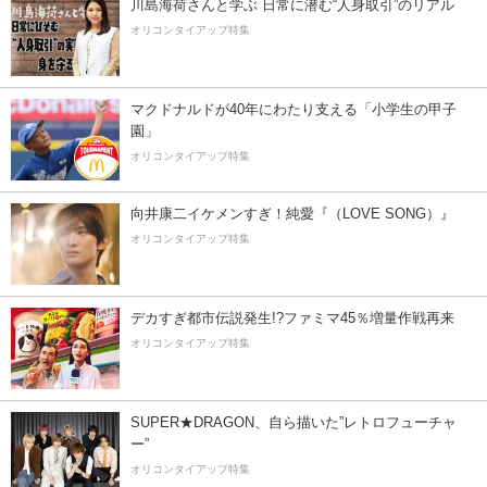
川島海荷さんと学ぶ 日常に潜む“人身取引”のリアル
オリコンタイアップ特集
マクドナルドが40年にわたり支える「小学生の甲子
園」
オリコンタイアップ特集
向井康二イケメンすぎ！純愛『（LOVE SONG）』
オリコンタイアップ特集
デカすぎ都市伝説発生!?ファミマ45％増量作戦再来
オリコンタイアップ特集
SUPER★DRAGON、自ら描いた”レトロフューチャ
ー”
オリコンタイアップ特集