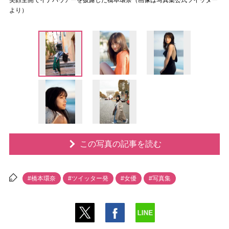
笑顔全開でイナバウアーを披露した橋本環奈（画像は写真集公式ツイッター
より）
この写真の記事を読む
#橋本環奈
#ツイッター発
#女優
#写真集