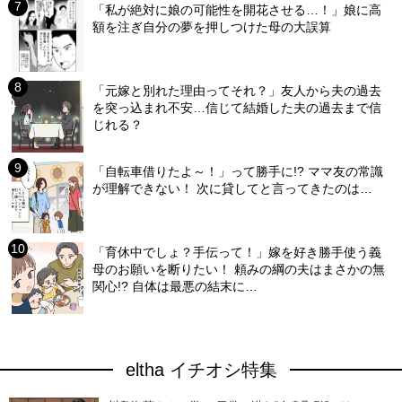
「私が絶対に娘の可能性を開花させる…！」娘に高
額を注ぎ自分の夢を押しつけた母の大誤算
「元嫁と別れた理由ってそれ？」友人から夫の過去
を突っ込まれ不安…信じて結婚した夫の過去まで信
じれる？
「自転車借りたよ～！」って勝手に!? ママ友の常識
が理解できない！ 次に貸してと言ってきたのは…
「育休中でしょ？手伝って！」嫁を好き勝手使う義
母のお願いを断りたい！ 頼みの綱の夫はまさかの無
関心!? 自体は最悪の結末に…
eltha イチオシ特集