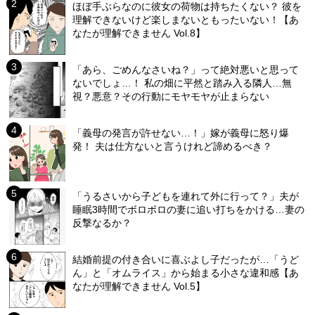
ほぼ手ぶらなのに彼女の荷物は持ちたくない？ 彼を
理解できないけど楽しまないともったいない！【あ
なたが理解できません Vol.8】
「あら、ごめんなさいね？」って絶対悪いと思って
ないでしょ…！ 私の畑に平然と踏み入る隣人…無
視？悪意？その行動にモヤモヤが止まらない
「義母の発言が許せない…！」嫁が義母に怒り爆
発！ 夫は仕方ないと言うけれど諦めるべき？
「うるさいから子どもを連れて外に行って？」夫が
睡眠3時間でボロボロの妻に追い打ちをかける…妻の
反撃なるか？
結婚前提の付き合いに喜ぶよし子だったが…「うど
ん」と「オムライス」から始まる小さな違和感【あ
なたが理解できません Vol.5】