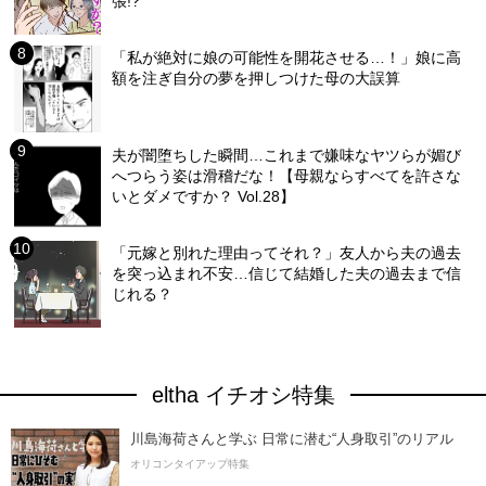
張!?
「私が絶対に娘の可能性を開花させる…！」娘に高
額を注ぎ自分の夢を押しつけた母の大誤算
夫が闇堕ちした瞬間…これまで嫌味なヤツらが媚び
へつらう姿は滑稽だな！【母親ならすべてを許さな
いとダメですか？ Vol.28】
「元嫁と別れた理由ってそれ？」友人から夫の過去
を突っ込まれ不安…信じて結婚した夫の過去まで信
じれる？
eltha イチオシ特集
川島海荷さんと学ぶ 日常に潜む“人身取引”のリアル
オリコンタイアップ特集