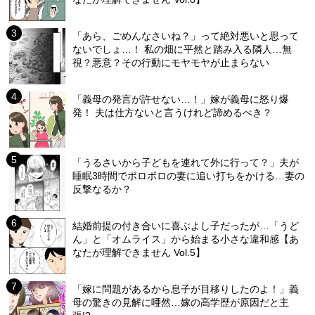
「あら、ごめんなさいね？」って絶対悪いと思って
ないでしょ…！ 私の畑に平然と踏み入る隣人…無
視？悪意？その行動にモヤモヤが止まらない
「義母の発言が許せない…！」嫁が義母に怒り爆
発！ 夫は仕方ないと言うけれど諦めるべき？
「うるさいから子どもを連れて外に行って？」夫が
睡眠3時間でボロボロの妻に追い打ちをかける…妻の
反撃なるか？
結婚前提の付き合いに喜ぶよし子だったが…「うど
ん」と「オムライス」から始まる小さな違和感【あ
なたが理解できません Vol.5】
「嫁に問題があるから息子が目移りしたのよ！」義
母の驚きの見解に唖然…嫁の高学歴が原因だと主