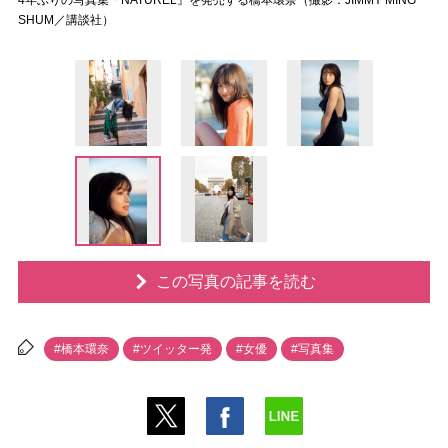
4年ぶりの写真集『NATUREL』を発売する橋本環奈（撮影：JIMMY MING
SHUM／講談社）
この写真の記事を読む
#橋本環奈
#ツイッター発
#女優
#写真集