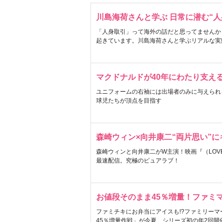
川島海荷さんと学ぶ 日常に潜む“人
「人身取引」って海外の話だと思ってませんか
起きています。川島海荷さんと学ぶリアルな実
マクドナルドが40年にわたり支え
ユニフォームの右袖には出場者のみに与えられ
球児たちが頂点を目指す
森崎ウィン×向井康二“両片思い”
森崎ウィンと向井康二がW主演！映画『（LOVE S
最速配信。究極のピュアラブ！
お値段そのまま45％増量！ファミ
ファミチキにお弁当にアイスも!?ファミリーマ
45％増量作戦」が今夏、シリーズ初の年2回開