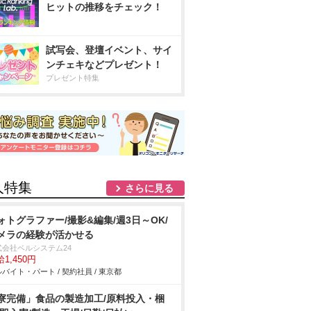
ヒットの推移をチェック！
試写会、登壇イベント、サイ
ンチェキなどプレゼント！
プレゼント特集
人特集
さらに見る
ォトグラファー/撮影&編集/週3日～OK/
メラの経験が活かせる
式会社ベルシステム24
1,450円
バイト・パート / 契約社員 / 東京都
寮完備」食品の製造加工/原料投入・梱