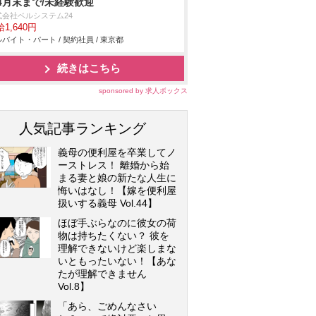
4月末まで/未経験歓迎
式会社ベルシステム24
1,640円
バイト・パート / 契約社員 / 東京都
続きはこちら
sponsored by 求人ボックス
人気記事ランキング
義母の便利屋を卒業してノ
ーストレス！ 離婚から始
まる妻と娘の新たな人生に
悔いはなし！【嫁を便利屋
扱いする義母 Vol.44】
ほぼ手ぶらなのに彼女の荷
物は持ちたくない？ 彼を
理解できないけど楽しまな
いともったいない！【あな
たが理解できません
Vol.8】
「あら、ごめんなさい