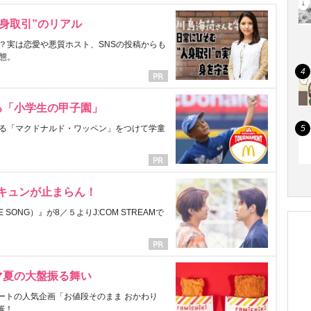
身取引”のリアル
？実は恋愛や悪質ホスト、SNSの投稿からも
態。
る「小学生の甲子園」
る「マクドナルド・ワッペン」をつけて学童
にキュンが止まらん！
ONG）』が8／５よりJ:COM STREAMで
マ夏の大盤振る舞い
ートの人気企画「お値段そのまま おかわり
催！