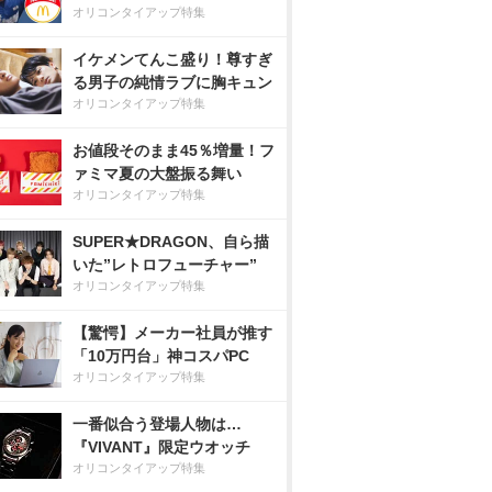
オリコンタイアップ特集
イケメンてんこ盛り！尊すぎ
る男子の純情ラブに胸キュン
オリコンタイアップ特集
お値段そのまま45％増量！フ
ァミマ夏の大盤振る舞い
オリコンタイアップ特集
SUPER★DRAGON、自ら描
いた”レトロフューチャー”
オリコンタイアップ特集
【驚愕】メーカー社員が推す
「10万円台」神コスパPC
オリコンタイアップ特集
一番似合う登場人物は…
『VIVANT』限定ウオッチ
オリコンタイアップ特集