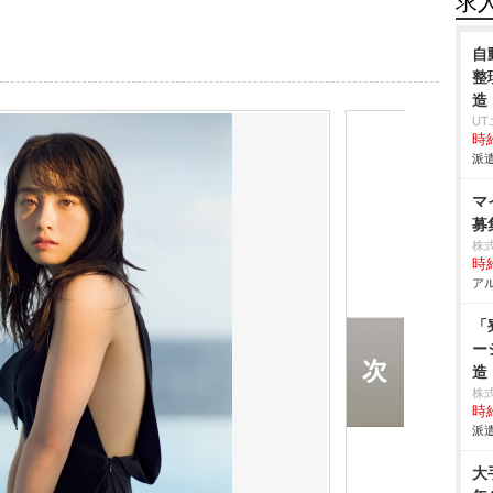
求
自
整
造
U
時給
派遣
マ
募
株
時給
アル
「
ー
造
株
時給
派遣
大