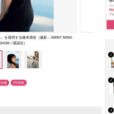
年
株
時給
アル
L』を発売する橋本環奈（撮影：JIMMY MING
SHUM／講談社）
#女優
#写真集