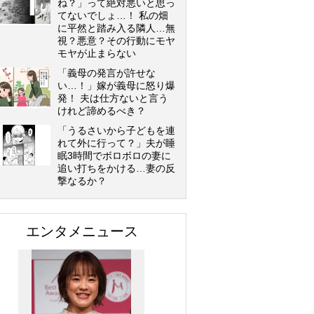
ね？」って絶対悪いと思っ
てないでしょ…！ 私の畑
に平然と踏み入る隣人…無
視？悪意？その行動にモヤ
モヤが止まらない
「義母の発言が許せな
い…！」嫁が義母に怒り爆
発！ 夫は仕方ないと言う
けれど諦めるべき？
「うるさいから子どもを連
れて外に行って？」夫が睡
眠3時間でボロボロの妻に
追い打ちをかける…妻の反
撃なるか？
エンタメニュース