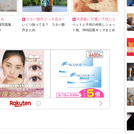
とめ
スタバ新作イッキ見せ！
天使級に可愛い子供たち
猫写真集…
いくつ知ってる？ スタバ新
ペットと子供の仲良しショッ
リ
作まとめ
ト他、SNS話題キッズまとめ