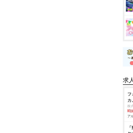
求
フ
カ
株
時給
アル
「