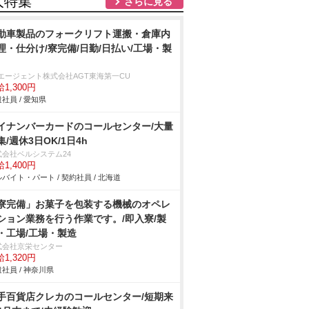
人特集
さらに見る
動車製品のフォークリフト運搬・倉庫内
理・仕分け/寮完備/日勤/日払い/工場・製
Tエージェント株式会社AGT東海第一CU
1,300円
社員 / 愛知県
イナンバーカードのコールセンター/大量
集/週休3日OK/1日4h
式会社ベルシステム24
1,400円
バイト・パート / 契約社員 / 北海道
寮完備」お菓子を包装する機械のオペレ
ション業務を行う作業です。/即入寮/製
・工場/工場・製造
式会社京栄センター
1,320円
社員 / 神奈川県
手百貨店クレカのコールセンター/短期来