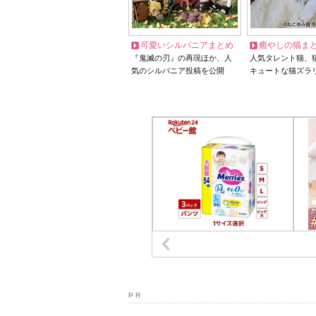
可愛いシルバニアまとめ
癒やしの猫ま
『鬼滅の刃』の再現ほか、人
人気タレント猫、
気のシルバニア投稿を公開
キュートな猫ズラ
P R