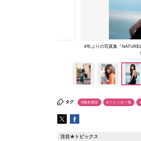
4年ぶりの写真集『NATURE
タグ
#橋本環奈
#ツイッター発
注目★トピックス