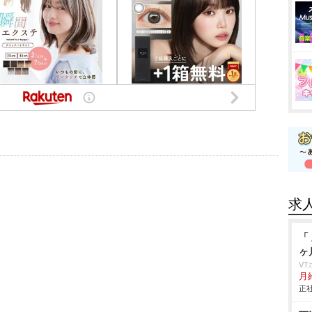
求
「
ヶ
V
月給
正社