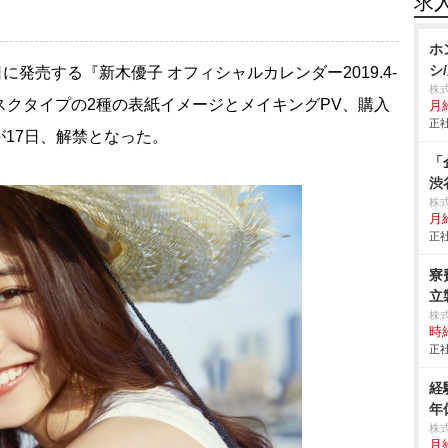
求
ホ
シ
日に発売する『新木優子 オフィシャルカレンダー2019.4-
株
デスクタイプの2種の表紙イメージとメイキングPV、購入
月給
正社
17日、解禁となった。
「
渋
株
月給
正社
寮
立製
株
時給
正社
経
年
株
月