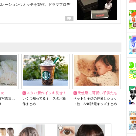
ラボレーションウオッチを製作。ドラマプロデ
とめ
スタバ新作イッキ見せ！
天使級に可愛い子供たち
猫写真集…
いくつ知ってる？ スタバ新
ペットと子供の仲良しショッ
リ
作まとめ
ト他、SNS話題キッズまとめ