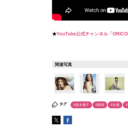
★
YouTube公式チャンネル「ORICO
関連写真
タグ
#新木優子
#動画
#女優