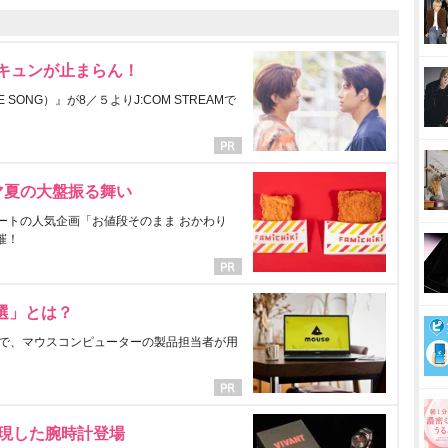
にキュンが止まらん！
ONG）』が8／５よりJ:COM STREAMで
マ夏の大盤振る舞い
ートの人気企画「お値段そのまま おかわり
催！
選」とは？
で、マウスコンピューターの製品担当者が用
表現した腕時計登場