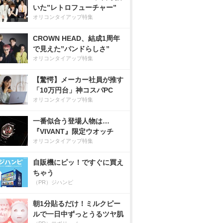
いた”レトロフューチャー”
オリコンタイアップ特集
CROWN HEAD、結成1周年
で見えた”バンドらしさ”
オリコンタイアップ特集
【驚愕】メーカー社員が推す
「10万円台」神コスパPC
オリコンタイアップ特集
一番似合う登場人物は…
『VIVANT』限定ウオッチ
オリコンタイアップ特集
自販機にピッ！ですぐに買え
ちゃう
（PR）ジハンピ
朝1分貼るだけ！ミルクピー
ルで一日中ずっとうるツヤ肌