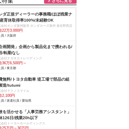
人特集
さらに見る
ンダ正規ディーラーの事務職/ほぼ残業ナ
/産育休取得率100%/未経験OK
式会社ホンダ泉州販売 ホンダカーズ泉州 泉佐野西店
22万3,000円
員 / 大阪府
企画開発」企画から製品化まで携われる/
谷/転勤なし
式会社ナガオカトレーディング
36万6,500円～
員 / 東京都
費無料/トヨタ自動車 堤工場で部品の組
造/tutumi
式会社テクノスマイル
2,100円
員 / 派遣社員 / 愛知県
験を活かせる「人事労務アシスタント」
休126日/残業20h以下
式会社トーヨーホールディングス
給25万円～30万円