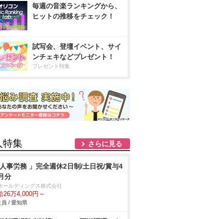
毎週の音楽ランキングから、
ヒットの推移をチェック！
試写会、登壇イベント、サイ
ンチェキなどプレゼント！
プレゼント特集
人特集
さらに見る
 人事労務 」完全週休2日制/土日祝/賞与4
月分
Tホールディングス株式会社
26万4,000円～
員 / 愛知県