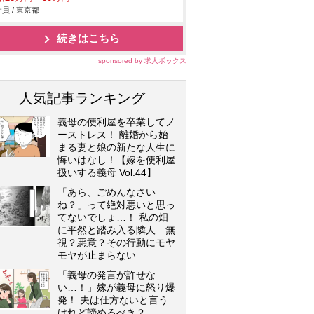
員 / 東京都
続きはこちら
sponsored by 求人ボックス
人気記事ランキング
義母の便利屋を卒業してノ
ーストレス！ 離婚から始
まる妻と娘の新たな人生に
悔いはなし！【嫁を便利屋
扱いする義母 Vol.44】
「あら、ごめんなさい
ね？」って絶対悪いと思っ
てないでしょ…！ 私の畑
に平然と踏み入る隣人…無
視？悪意？その行動にモヤ
モヤが止まらない
「義母の発言が許せな
い…！」嫁が義母に怒り爆
発！ 夫は仕方ないと言う
けれど諦めるべき？