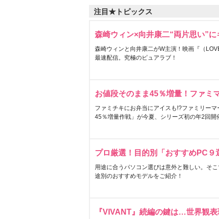
注目★トピックス
森崎ウィン×向井康二“両片思い”
森崎ウィンと向井康二がW主演！映画『（LOVE S
最速配信。究極のピュアラブ！
お値段そのまま45％増量！ファミ
ファミチキにお弁当にアイスも!?ファミリーマ
45％増量作戦」が今夏、シリーズ初の年2回開
プロ厳選！目的別「おすすめPC９
用途に合うパソコン選びは意外と難しい。そこ
途別のおすすめモデルをご紹介！
『VIVANT』続編の鍵は…世界観