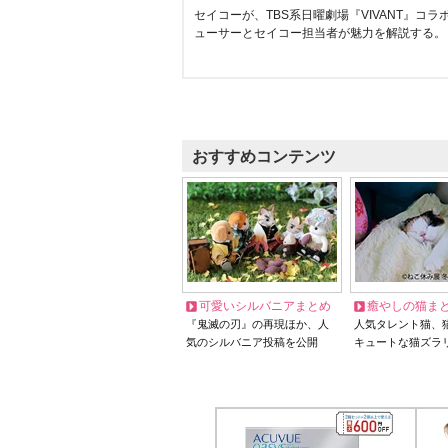
セイコーが、TBS系日曜劇場『VIVANT』コ
ューサーとセイコー担当者が魅力を解説する。
おすすめコンテンツ
可愛いシルバニアまとめ
癒やしの猫ま
『鬼滅の刃』の再現ほか、人
人気タレント猫、
気のシルバニア投稿を公開
キュートな猫ズラ