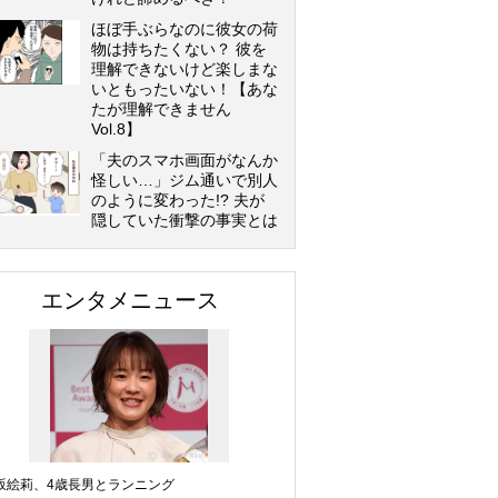
ほぼ手ぶらなのに彼女の荷
物は持ちたくない？ 彼を
理解できないけど楽しまな
いともったいない！【あな
たが理解できません
Vol.8】
「夫のスマホ画面がなんか
怪しい…」ジム通いで別人
のように変わった!? 夫が
隠していた衝撃の事実とは
エンタメニュース
坂絵莉、4歳長男とランニング