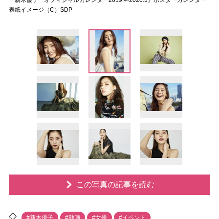
『新木優子 オフィシャルカレンダー2019.4-2020.3』ポスターカレンダー
表紙イメージ（C）SDP
この写真の記事を読む
#新木優子
#動画
#女優
#イベント