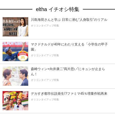
eltha イチオシ特集
川島海荷さんと学ぶ 日常に潜む“人身取引”のリアル
オリコンタイアップ特集
マクドナルドが40年にわたり支える「小学生の甲子
園」
オリコンタイアップ特集
森崎ウィン×向井康二“両片思い”にキュンが止まら
ん！
オリコンタイアップ特集
デカすぎ都市伝説発生!?ファミマ45％増量作戦再来
オリコンタイアップ特集