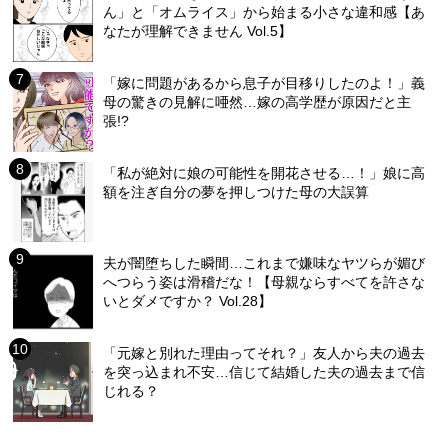
ん」と「オムライス」から始まる小さな違和感【あ
なたが理解できません Vol.5】
「嫁に問題があるから息子が目移りしたのよ！」義
母の驚きの見解に唖然…嫁の高学歴が原因だと主
張!?
「私が絶対に娘の可能性を開花させる…！」娘に高
額を注ぎ自分の夢を押しつけた母の大誤算
夫が闇堕ちした瞬間…これまで嫌味なヤツらが媚び
へつらう姿は滑稽だな！【母親ならすべてを許さな
いとダメですか？ Vol.28】
「元嫁と別れた理由ってそれ？」友人から夫の過去
を突っ込まれ不安…信じて結婚した夫の過去まで信
じれる？