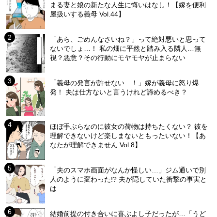
まる妻と娘の新たな人生に悔いはなし！【嫁を便利
屋扱いする義母 Vol.44】
「あら、ごめんなさいね？」って絶対悪いと思って
ないでしょ…！ 私の畑に平然と踏み入る隣人…無
視？悪意？その行動にモヤモヤが止まらない
「義母の発言が許せない…！」嫁が義母に怒り爆
発！ 夫は仕方ないと言うけれど諦めるべき？
ほぼ手ぶらなのに彼女の荷物は持ちたくない？ 彼を
理解できないけど楽しまないともったいない！【あ
なたが理解できません Vol.8】
「夫のスマホ画面がなんか怪しい…」ジム通いで別
人のように変わった!? 夫が隠していた衝撃の事実と
は
結婚前提の付き合いに喜ぶよし子だったが…「うど