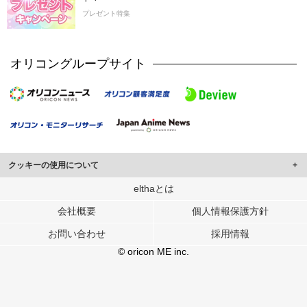
プレゼント特集
オリコングループサイト
クッキーの使用について
このサイトでは Cookie を使用して、ユーザーに合わせたコンテンツや広告の
elthaとは
表示、ソーシャル メディア機能の提供、広告の表示回数やクリック数の測定を
会社概要
個人情報保護方針
行っています。
また、ユーザーによるサイトの利用状況についても情報を収集し、ソーシャル
お問い合わせ
採用情報
メディアや広告配信、データ解析の各パートナーに提供しています。
各パートナーは、この情報とユーザーが各パートナーに提供した他の情報や、
© oricon ME inc.
ユーザーが各パートナーのサービスを使用したときに収集した他の情報を組み
合わせて使用することがあります。