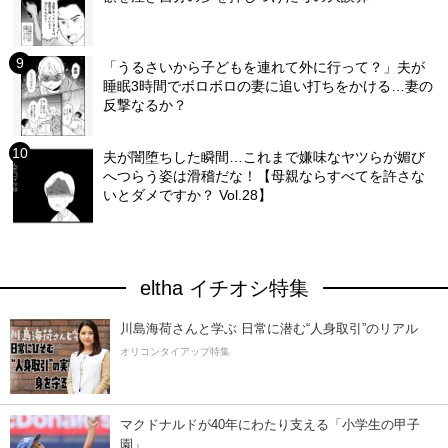
「うるさいから子どもを連れて外に行って？」夫が
睡眠3時間でボロボロの妻に追い打ちをかける…妻の
反撃なるか？
夫が闇堕ちした瞬間…これまで嫌味なヤツらが媚び
へつらう姿は滑稽だな！【母親ならすべてを許さな
いとダメですか？ Vol.28】
eltha イチオシ特集
川島海荷さんと学ぶ 日常に潜む“人身取引”のリアル
オリコンタイアップ特集
マクドナルドが40年にわたり支える「小学生の甲子
園」