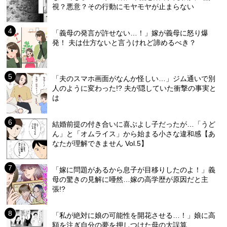
視？悪意？その行動にモヤモヤが止まらない
「義母の発言が許せない…！」嫁が義母に怒り爆
発！ 夫は仕方ないと言うけれど諦めるべき？
「夫のスマホ画面がなんか怪しい…」ジム通いで別
人のように変わった!? 夫が隠していた衝撃の事実と
は
結婚前提の付き合いに喜ぶよし子だったが…「うど
ん」と「オムライス」から始まる小さな違和感【あ
なたが理解できません Vol.5】
「嫁に問題があるから息子が目移りしたのよ！」義
母の驚きの見解に唖然…嫁の高学歴が原因だと主
張!?
「私が絶対に娘の可能性を開花させる…！」娘に高
額を注ぎ自分の夢を押しつけた母の大誤算