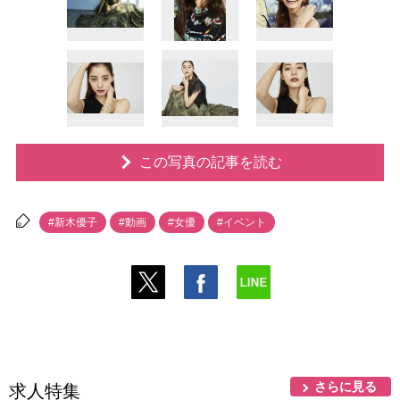
この写真の記事を読む
#新木優子
#動画
#女優
#イベント
さらに見る
求人特集