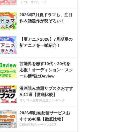
（PR）サボリーノ
2026年7月夏ドラマも、注目
作＆話題作が勢ぞろい！
【夏アニメ2026】7月期夏の
新アニメを一挙紹介！
芸能界を志す10代～20代を
応援！オーディション・スク
ール情報はDeview
漫画読み放題サブスクおすす
め11選【徹底比較】
オリコン顧客満足度ランキング
2026年動画配信サービスお
すすめ40選【徹底比較】
CS動画配信サービス20選