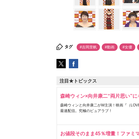
タグ
#吉岡里帆
#動画
#女優
注目★トピックス
森崎ウィン×向井康二“両片思い”
森崎ウィンと向井康二がW主演！映画『（LOVE S
最速配信。究極のピュアラブ！
お値段そのまま45％増量！ファミ