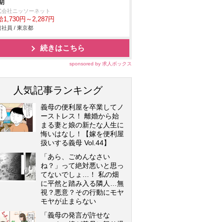
期
式会社ニッソーネット
1,730円～2,287円
社員 / 東京都
続きはこちら
sponsored by 求人ボックス
人気記事ランキング
義母の便利屋を卒業してノ
ーストレス！ 離婚から始
まる妻と娘の新たな人生に
悔いはなし！【嫁を便利屋
扱いする義母 Vol.44】
「あら、ごめんなさい
ね？」って絶対悪いと思っ
てないでしょ…！ 私の畑
に平然と踏み入る隣人…無
視？悪意？その行動にモヤ
モヤが止まらない
「義母の発言が許せな