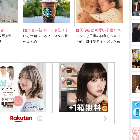
とめ
スタバ新作イッキ見せ！
天使級に可愛い子供たち
猫写真集…
いくつ知ってる？ スタバ新
ペットと子供の仲良しショッ
リ
作まとめ
ト他、SNS話題キッズまとめ