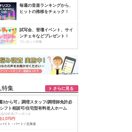
毎週の音楽ランキングから、
ヒットの推移をチェック！
試写会、登壇イベント、サイ
ンチェキなどプレゼント！
プレゼント特集
人特集
さらに見る
週3から可」調理スタッフ/調理師免許必
/シフト相談可/住宅型有料老人ホーム
式会社松本/アッポジオ
1,075円
バイト・パート / 北海道