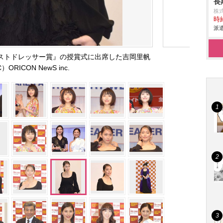
長
株
時給
派遣
 ベストドレッサー賞』の授賞式に出席した吉岡里帆
）ORICON NewS inc.