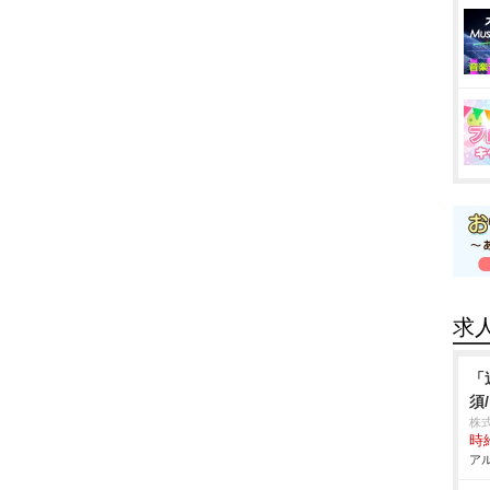
求
「
須
株
時給
アル