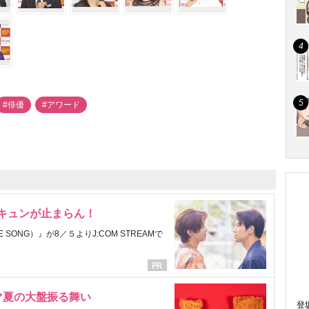
#俳優
#アワード
にキュンが止まらん！
ONG）』が8／５よりJ:COM STREAMで
マ夏の大盤振る舞い
登