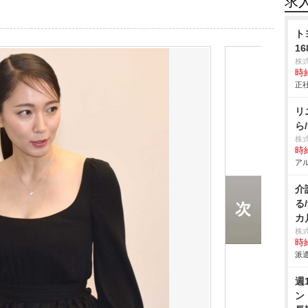
求
ト
16
株
時給
正社
リ
ら
株
時給
アル
介
る
カ
株
時給
派遣
週
ン