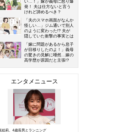
い…！」嫁が義母に怒り爆
発！ 夫は仕方ないと言う
けれど諦めるべき？
「夫のスマホ画面がなんか
怪しい…」ジム通いで別人
のように変わった!? 夫が
隠していた衝撃の事実とは
「嫁に問題があるから息子
が目移りしたのよ！」義母
の驚きの見解に唖然…嫁の
高学歴が原因だと主張!?
エンタメニュース
坂絵莉、4歳長男とランニング