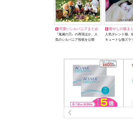
可愛いシルバニアまとめ
癒やしの猫ま
『鬼滅の刃』の再現ほか、人
人気タレント猫、
気のシルバニア投稿を公開
キュートな猫ズラ