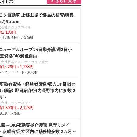
人特集
さらに見る
ヨタ自動車 上郷工場で部品の検査/特典
8万/tutumi
式会社テクノスマイル
2,100円
員 / 派遣社員 / 愛知県
ニューアルオープン/日勤介護/週2日か
/無資格OK/髪色自由
式会社日本アメニティライフ協会
1,226円～1,233円
バイト・パート / 東京都
護職/有資格・経験者優遇/収入UP目指せ
/tel面談 即日紹介/河内長野市内に多数 2
月～
式会社ニッソーネット
1,500円～2,125円
社員 / 大阪府
1回～OK/夜勤専従介護職 見守りメイ
・仮眠有/足立区内に勤務地多数 2カ月～