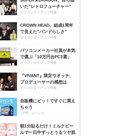
SUPER★DRAGON、自ら描
いた”レトロフューチャー”
オリコンタイアップ特集
CROWN HEAD、結成1周年
で見えた”バンドらしさ”
オリコンタイアップ特集
パソコンメーカー社員が本気
で選ぶ「10万円台PC3選」
オリコンタイアップ特集
『VIVANT』限定ウオッチ、
プロデューサーの感想は
オリコンタイアップ特集
自販機にピッ！ですぐに買え
ちゃう
（PR）ジハンピ
朝1分貼るだけ！ミルクピー
ルで一日中ずっとうるツヤ肌