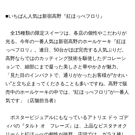
■いちばん人気は新宿高野『紅ほっぺフロリ』
全15種類の限定スイーツは、各店の個性やこだわりが
光る。今年の一番人気は新宿高野のホールケーキ『紅ほ
っぺフロリ』。連日、50台がほぼ完売する人気ぶりだ。
高野ならではのカッティング技術を駆使したデコレーシ
ョンで、細部にまで凝った美しさと華やかさが魅力。
「見た目のインパクトで、通りがかったお客様が“かわい
い”と立ち止まってくださることも多いですね。高野で販
売中のホールケーキの中では、“紅ほっぺフロリ”が一番人
気です」（店舗担当者）
ポスタービジュアルにもなっているアトリエ ドゥ ゴデ
ィバの『タルト オ フレーズ』は、上品なピスタチオク
リームと紅ほっぺの相性が抜群。店頭では、ガラス越し