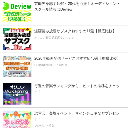
芸能界を志す10代～20代を応援！オーディション・
スクール情報はDeview
漫画読み放題サブスクおすすめ11選【徹底比較】
オリコン顧客満足度ランキング
2026年動画配信サービスおすすめ40選【徹底比較】
CS動画配信サービス20選
毎週の音楽ランキングから、ヒットの推移をチェッ
ク！
試写会、登壇イベント、サインチェキなどプレゼン
ト！
プレゼント特集