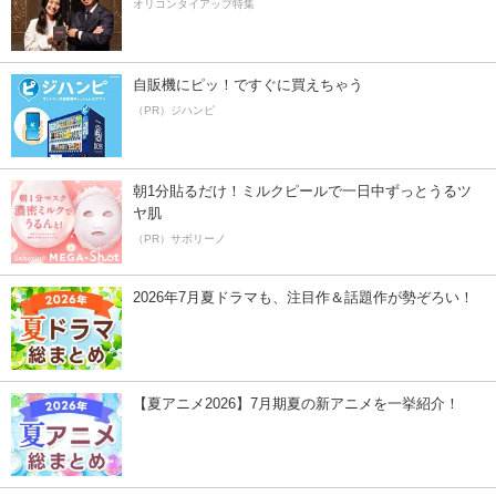
オリコンタイアップ特集
自販機にピッ！ですぐに買えちゃう
（PR）ジハンピ
朝1分貼るだけ！ミルクピールで一日中ずっとうるツ
ヤ肌
（PR）サボリーノ
2026年7月夏ドラマも、注目作＆話題作が勢ぞろい！
【夏アニメ2026】7月期夏の新アニメを一挙紹介！