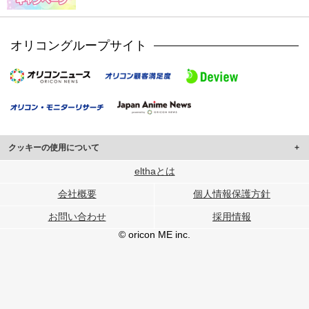
オリコングループサイト
クッキーの使用について
このサイトでは Cookie を使用して、ユーザーに合わせたコンテンツや広告の
elthaとは
表示、ソーシャル メディア機能の提供、広告の表示回数やクリック数の測定を
会社概要
個人情報保護方針
行っています。
また、ユーザーによるサイトの利用状況についても情報を収集し、ソーシャル
お問い合わせ
採用情報
メディアや広告配信、データ解析の各パートナーに提供しています。
各パートナーは、この情報とユーザーが各パートナーに提供した他の情報や、
© oricon ME inc.
ユーザーが各パートナーのサービスを使用したときに収集した他の情報を組み
合わせて使用することがあります。