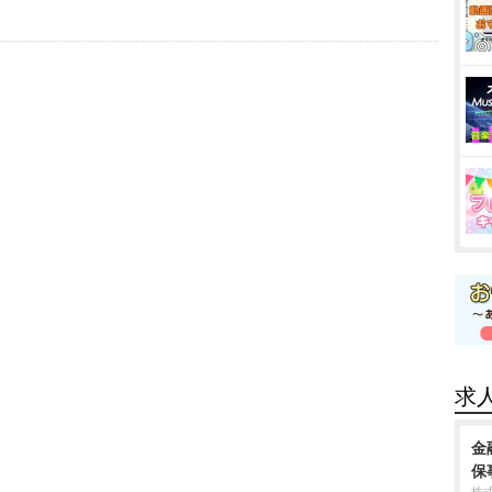
求
金
保