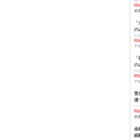
株
時給
派遣
「
の
社
時給
アル
「
の
社
時給
アル
受
境
パ
時給
派遣
金
経