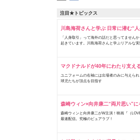
注目★トピックス
川島海荷さんと学ぶ 日常に潜む“人
「人身取引」って海外の話だと思ってませんか
起きています。川島海荷さんと学ぶリアルな実
マクドナルドが40年にわたり支え
ユニフォームの右袖には出場者のみに与えられ
球児たちが頂点を目指す
森崎ウィン×向井康二“両片思い”
森崎ウィンと向井康二がW主演！映画『（LOVE S
最速配信。究極のピュアラブ！