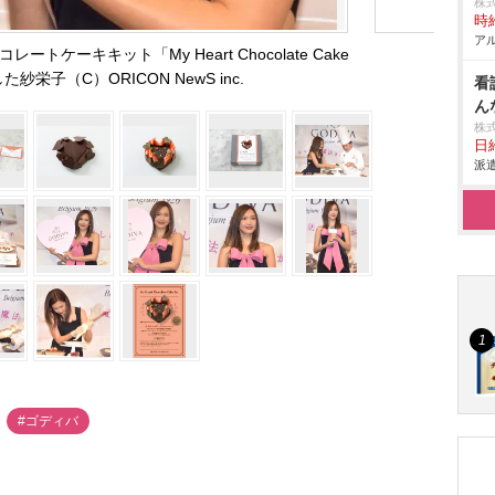
株
時給
アル
ケーキキット「My Heart Chocolate Cake
た紗栄子（C）ORICON NewS inc.
看
ん
株
日給
派遣
#ゴディバ