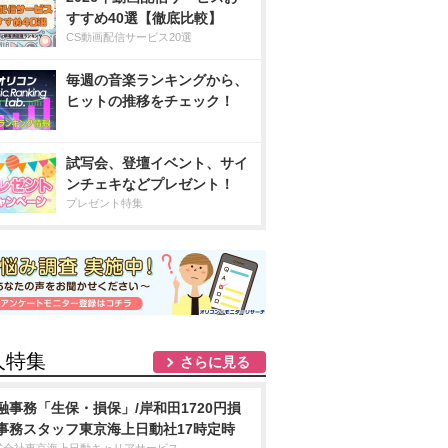
すすめ40選【徹底比較】
CS動画配信サービス20選
毎週の音楽ランキングから、
ヒットの推移をチェック！
試写会、登壇イベント、サイ
ンチェキなどプレゼント！
プレゼント特集
人特集
さらに見る
融事務「生保・損保」/岸和田1720円損
事務スタッフ東京海上日動社17時定時