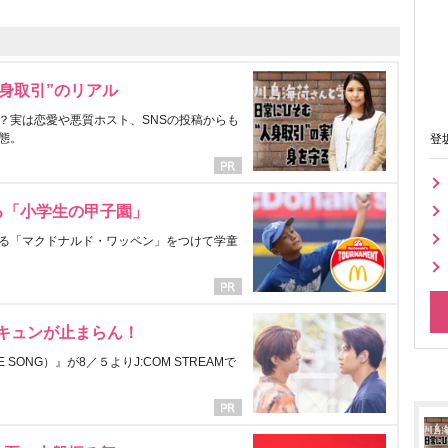
身取引”のリアル
？実は恋愛や悪質ホスト、SNSの投稿からも
態。
登
る「小学生の甲子園」
る「マクドナルド・ワッペン」をつけて学童
にキュンが止まらん！
ONG）』が8／５よりJ:COM STREAMで