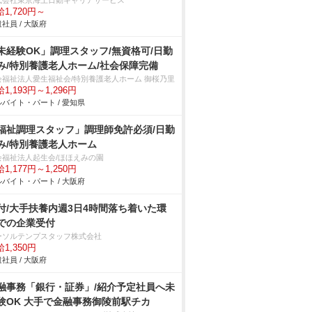
式会社東京海上日動キャリアサービス
1,720円～
社員 / 大阪府
未経験OK」調理スタッフ/無資格可/日勤
み/特別養護老人ホーム/社会保障完備
会福祉法人愛生福祉会/特別養護老人ホーム 御桜乃里
1,193円～1,296円
バイト・パート / 愛知県
福祉調理スタッフ」調理師免許必須/日勤
み/特別養護老人ホーム
会福祉法人起生会/ほほえみの園
1,177円～1,250円
バイト・パート / 大阪府
付/大手扶養内週3日4時間落ち着いた環
での企業受付
ーソルテンプスタッフ株式会社
1,350円
社員 / 大阪府
融事務「銀行・証券」/紹介予定社員へ未
験OK 大手で金融事務御陵前駅チカ