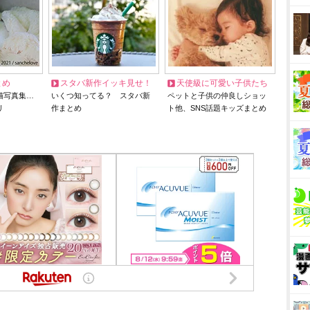
とめ
スタバ新作イッキ見せ！
天使級に可愛い子供たち
猫写真集…
いくつ知ってる？ スタバ新
ペットと子供の仲良しショッ
リ
作まとめ
ト他、SNS話題キッズまとめ