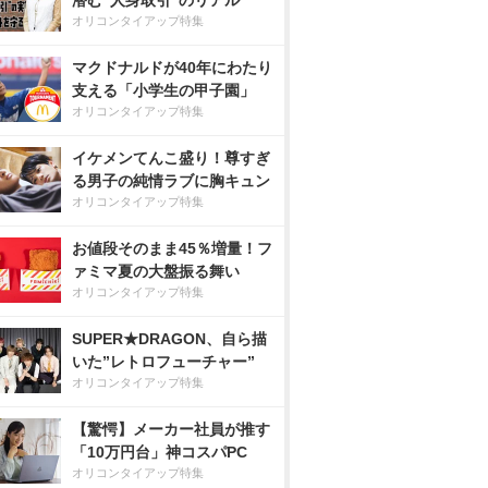
潜む“人身取引”のリアル
オリコンタイアップ特集
マクドナルドが40年にわたり
支える「小学生の甲子園」
オリコンタイアップ特集
イケメンてんこ盛り！尊すぎ
る男子の純情ラブに胸キュン
オリコンタイアップ特集
お値段そのまま45％増量！フ
ァミマ夏の大盤振る舞い
オリコンタイアップ特集
SUPER★DRAGON、自ら描
いた”レトロフューチャー”
オリコンタイアップ特集
【驚愕】メーカー社員が推す
「10万円台」神コスパPC
オリコンタイアップ特集