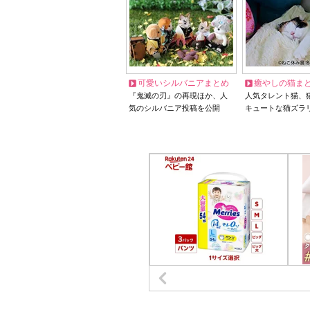
可愛いシルバニアまとめ
癒やしの猫ま
『鬼滅の刃』の再現ほか、人
人気タレント猫、
気のシルバニア投稿を公開
キュートな猫ズラ