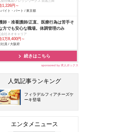
式会社颯花/アレッジワークス 目黒三田
1,226円～
バイト・パート / 東京都
護師・准看護師/正直、医療行為は苦手そ
な方でも安心な職場。体調管理のみ
式会社ネオキャリア
1万8,400円～
社員 / 大阪府
続きはこちら
sponsored by 求人ボックス
人気記事ランキング
フィラデルフィアチーズケ
ーキ登場
エンタメニュース