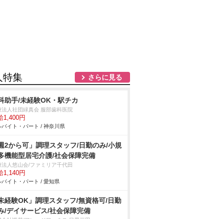
人特集
さらに見る
科助手/未経験OK・駅チカ
療法人社団緑真会 服部歯科医院
1,400円
バイト・パート / 神奈川県
週2から可」調理スタッフ/日勤のみ/小規
多機能型居宅介護/社会保障完備
療法人悠山会/ファミリア千代田
1,140円
バイト・パート / 愛知県
未経験OK」調理スタッフ/無資格可/日勤
み/デイサービス/社会保障完備