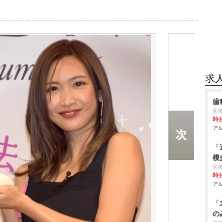
求
歯
医
時給
アル
「
模
医
時給
アル
「
の