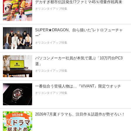
デカすぎ都市伝説発生!?ファミマ45％増量作戦再来
オリコンタイアップ特集
SUPER★DRAGON、自ら描いた”レトロフューチャ
ー”
オリコンタイアップ特集
パソコンメーカー社員が本気で選ぶ「10万円台PC3
選」
オリコンタイアップ特集
一番似合う登場人物は…『VIVANT』限定ウオッチ
オリコンタイアップ特集
2026年7月夏ドラマも、注目作＆話題作が勢ぞろい！