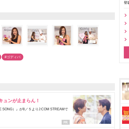
登
#ゴディバ
にキュンが止まらん！
ONG）』が8／５よりJ:COM STREAMで