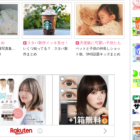
とめ
スタバ新作イッキ見せ！
天使級に可愛い子供たち
猫写真集…
いくつ知ってる？ スタバ新
ペットと子供の仲良しショッ
リ
作まとめ
ト他、SNS話題キッズまとめ