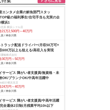
人特集
さらに見る
産エンタメ企業の鮮魚部門スタッ
/TOP級の福利厚生!住宅手当も充実の企
!/横浜1
の北辰 横浜シァル店
21万2,500円～40万円
員 / 神奈川県
tsトラック配送ドライバー/月収50万可×
収600万以上も狙える/高収入を実現
田運輸株式会社
給30万円～50万円
員 / 神奈川県
イサービス 障がい者支援員/無資格・未
験OK/ブランクOK/中高年活躍中
trio紹介横浜支店
給24万円～40万円
員 / 神奈川県
イサービス 障がい者支援員/中高年活躍
/完全週休2日制/月残業平均10h以下