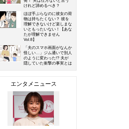
発！ 夫は仕方ないと言う
けれど諦めるべき？
ほぼ手ぶらなのに彼女の荷
物は持ちたくない？ 彼を
理解できないけど楽しまな
いともったいない！【あな
たが理解できません
Vol.8】
「夫のスマホ画面がなんか
怪しい…」ジム通いで別人
のように変わった!? 夫が
隠していた衝撃の事実とは
エンタメニュース