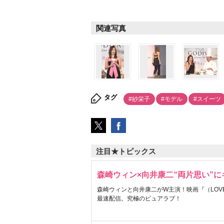
関連写真
タグ
#紗栄子
#モデル
#スイーツ
注目★トピックス
森崎ウィン×向井康二“両片思い”
森崎ウィンと向井康二がW主演！映画『（LOVE S
最速配信。究極のピュアラブ！