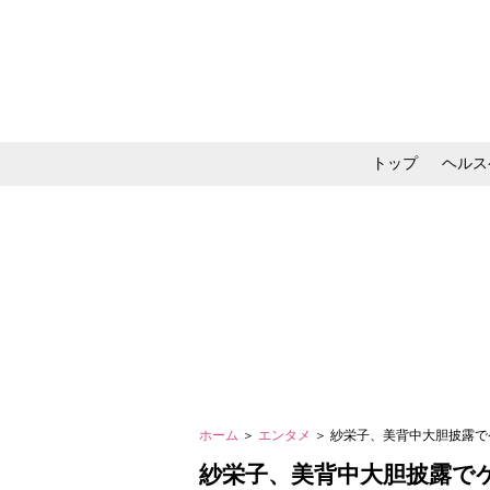
トップ
ヘルス
メイク・コスメ・スキ
ホーム
＞
エンタメ
＞ 紗栄子、美背中大胆披露
紗栄子、美背中大胆披露で