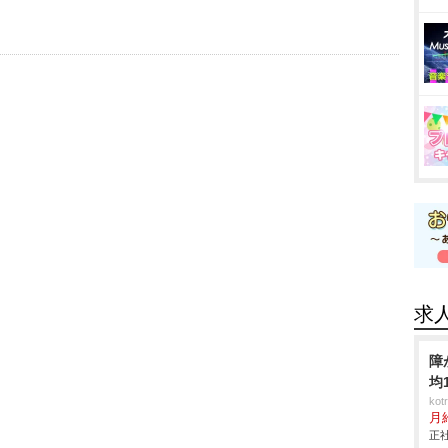
求
障
均
ko
月
正社