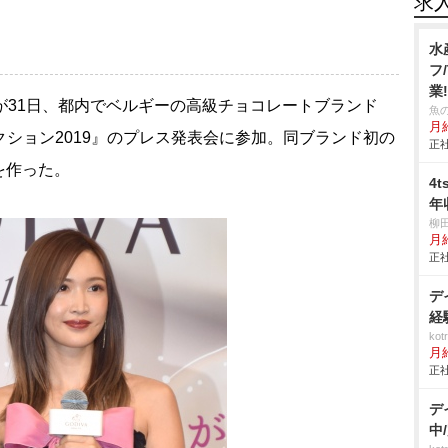
求
水
フ
業
）が31日、都内でベルギーの高級チョコレートブランド
魚
月給
レクション2019』のプレス発表会に参加。同ブランド初の
正社
を作った。
4
年
柳
月
正社
デ
経
ko
月
正社
デ
中