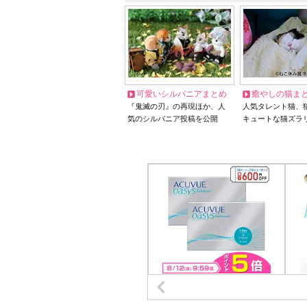
可愛いシルバニアまとめ
癒やしの猫ま
『鬼滅の刃』の再現ほか、人
人気タレント猫、
気のシルバニア投稿を公開
キュートな猫ズラ