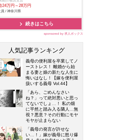
trio紹介横浜支店
給24万円～28万円
員 / 神奈川県
続きはこちら
sponsored by 求人ボックス
人気記事ランキング
義母の便利屋を卒業してノ
ーストレス！ 離婚から始
まる妻と娘の新たな人生に
悔いはなし！【嫁を便利屋
扱いする義母 Vol.44】
「あら、ごめんなさい
ね？」って絶対悪いと思っ
てないでしょ…！ 私の畑
に平然と踏み入る隣人…無
視？悪意？その行動にモヤ
モヤが止まらない
「義母の発言が許せな
い…！」嫁が義母に怒り爆