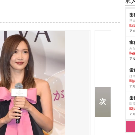
求
歯
世
時給
アル
歯
み
時給
アル
歯
は
時給
アル
歯
医
時給
アル