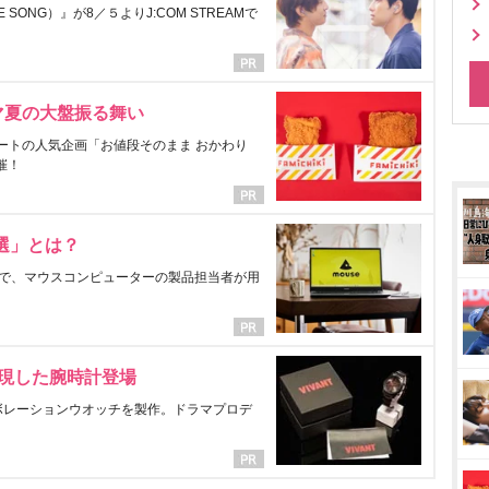
ONG）』が8／５よりJ:COM STREAMで
マ夏の大盤振る舞い
ートの人気企画「お値段そのまま おかわり
催！
選」とは？
で、マウスコンピューターの製品担当者が用
表現した腕時計登場
ラボレーションウオッチを製作。ドラマプロデ