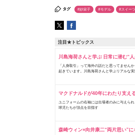
タグ
#紗栄子
#モデル
#スイー
注目★トピックス
川島海荷さんと学ぶ 日常に潜む“人
「人身取引」って海外の話だと思ってませんか
起きています。川島海荷さんと学ぶリアルな実
マクドナルドが40年にわたり支え
ユニフォームの右袖には出場者のみに与えられ
球児たちが頂点を目指す
森崎ウィン×向井康二“両片思い”