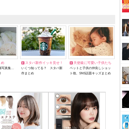
とめ
スタバ新作イッキ見せ！
天使級に可愛い子供たち
猫写真集…
いくつ知ってる？ スタバ新
ペットと子供の仲良しショッ
リ
作まとめ
ト他、SNS話題キッズまとめ