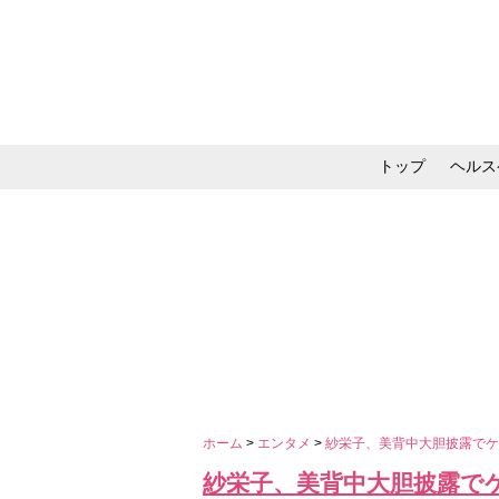
トップ
ヘルス
メイク・コスメ・スキ
ホーム
>
エンタメ
>
紗栄子、美背中大胆披露で
紗栄子、美背中大胆披露で