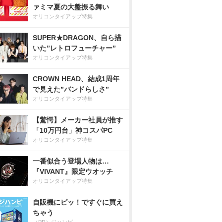
ァミマ夏の大盤振る舞い
オリコンタイアップ特集
SUPER★DRAGON、自ら描
いた”レトロフューチャー”
オリコンタイアップ特集
CROWN HEAD、結成1周年
で見えた”バンドらしさ”
オリコンタイアップ特集
【驚愕】メーカー社員が推す
「10万円台」神コスパPC
オリコンタイアップ特集
一番似合う登場人物は…
『VIVANT』限定ウオッチ
オリコンタイアップ特集
自販機にピッ！ですぐに買え
ちゃう