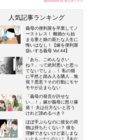
sponsored by 求人ボックス
人気記事ランキング
義母の便利屋を卒業してノ
ーストレス！ 離婚から始
まる妻と娘の新たな人生に
悔いはなし！【嫁を便利屋
扱いする義母 Vol.44】
「あら、ごめんなさい
ね？」って絶対悪いと思っ
てないでしょ…！ 私の畑
に平然と踏み入る隣人…無
視？悪意？その行動にモヤ
モヤが止まらない
「義母の発言が許せな
い…！」嫁が義母に怒り爆
発！ 夫は仕方ないと言う
けれど諦めるべき？
ほぼ手ぶらなのに彼女の荷
物は持ちたくない？ 彼を
理解できないけど楽しまな
いともったいない！【あな