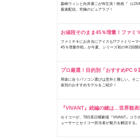
森崎ウィンと向井康二がW主演！映画『（LOVE S
最速配信。究極のピュアラブ！
お値段そのまま45％増量！ファミ
ファミチキにお弁当にアイスも!?ファミリーマ
45％増量作戦」が今夏、シリーズ初の年2回開
プロ厳選！目的別「おすすめPC９
用途に合うパソコン選びは意外と難しい。そこ
途別のおすすめモデルをご紹介！
『VIVANT』続編の鍵は…世界観
セイコーが、TBS系日曜劇場『VIVANT』コ
ューサーとセイコー担当者が魅力を解説する。