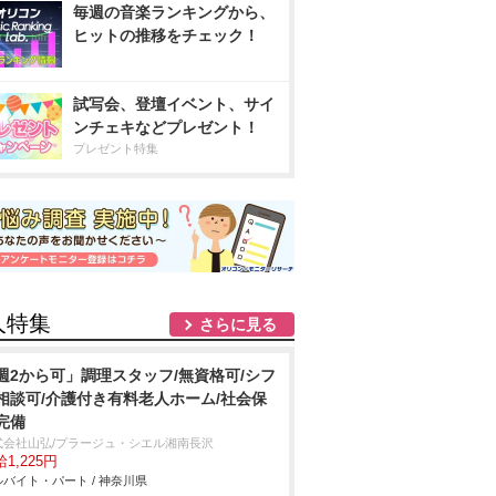
毎週の音楽ランキングから、
ヒットの推移をチェック！
試写会、登壇イベント、サイ
ンチェキなどプレゼント！
プレゼント特集
人特集
さらに見る
週2から可」調理スタッフ/無資格可/シフ
相談可/介護付き有料老人ホーム/社会保
完備
式会社山弘/プラージュ・シエル湘南長沢
1,225円
バイト・パート / 神奈川県