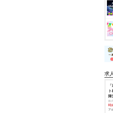
求
「
ト
障
株
時給
アル