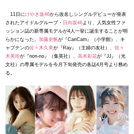
11日に
けやき坂46
から改名しシングルデビューが発表
されたアイドルグループ・
日向坂46
より、人気女性ファ
ッション誌の新専属モデルが4人一挙に誕生することが明
らかになった。
加藤史帆
が『CanCam』（小学館）、キ
ャプテンの
佐々木久美
が『Ray』（主婦の友社）、
佐々
木美玲
が『non-no』（集英社）、
高本彩花
が『JJ』（光
文社）の専属モデルを今月下旬発売の各誌4月号より務め
る。