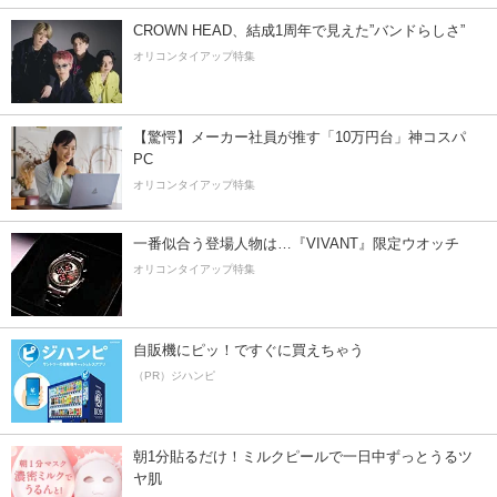
CROWN HEAD、結成1周年で見えた”バンドらしさ”
オリコンタイアップ特集
【驚愕】メーカー社員が推す「10万円台」神コスパ
PC
オリコンタイアップ特集
一番似合う登場人物は…『VIVANT』限定ウオッチ
オリコンタイアップ特集
自販機にピッ！ですぐに買えちゃう
（PR）ジハンピ
朝1分貼るだけ！ミルクピールで一日中ずっとうるツ
ヤ肌