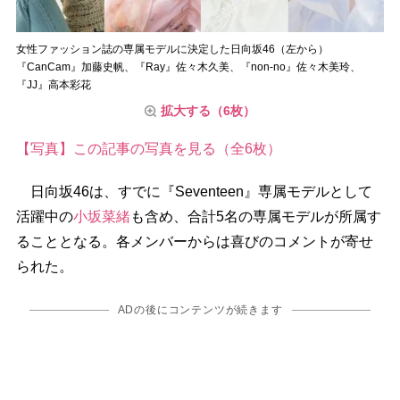
女性ファッション誌の専属モデルに決定した日向坂46（左から）
『CanCam』加藤史帆、『Ray』佐々木久美、『non-no』佐々木美玲、
『JJ』高本彩花
拡大する（6枚）
【写真】この記事の写真を見る（全6枚）
日向坂46は、すでに『Seventeen』専属モデルとして
活躍中の
小坂菜緒
も含め、合計5名の専属モデルが所属す
ることとなる。各メンバーからは喜びのコメントが寄せ
られた。
ADの後にコンテンツが続きます