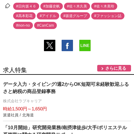
#日向坂４６
#加藤史帆
#佐々木久美
#佐々木美玲
#高本彩花
#アイドル
#坂道グループ
#ファッション誌
#non-no
#CanCam
さらに見る
求人特集
データ入力・タイピング/週2からOK短期可未経験歓迎ふる
さと納税の商品登録事務
株式会社ラブキャリア
時給1,500円～1,650円
派遣社員 / 北海道
「10月開始」研究開発業務/南摂津徒歩/大手/ポリエステル