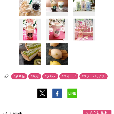
#新商品
#限定
#グルメ
#スイーツ
#スターバックス
さらに見る