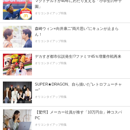
マクドナルドが40年にわたり支える「小学生の甲子
園」
オリコンタイアップ特集
森崎ウィン×向井康二“両片思い”にキュンが止まら
ん！
オリコンタイアップ特集
デカすぎ都市伝説発生!?ファミマ45％増量作戦再来
オリコンタイアップ特集
SUPER★DRAGON、自ら描いた”レトロフューチャ
ー”
オリコンタイアップ特集
【驚愕】メーカー社員が推す「10万円台」神コスパ
PC
オリコンタイアップ特集