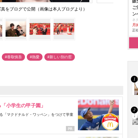
販
ご
写真をブログで公開（画像は本人ブログより）
ン
ネ
月給
正社
#香取慎吾
#熱愛
#新しい別の窓
る「小学生の甲子園」
る「マクドナルド・ワッペン」をつけて学童