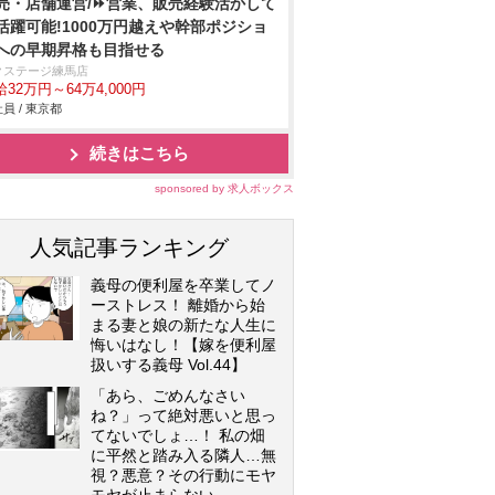
売・店舗運営/⏩️営業、販売経験活かして
活躍可能!1000万円越えや幹部ポジショ
への早期昇格も目指せる
クステージ練馬店
32万円～64万4,000円
員 / 東京都
続きはこちら
sponsored by 求人ボックス
人気記事ランキング
義母の便利屋を卒業してノ
ーストレス！ 離婚から始
まる妻と娘の新たな人生に
悔いはなし！【嫁を便利屋
扱いする義母 Vol.44】
「あら、ごめんなさい
ね？」って絶対悪いと思っ
てないでしょ…！ 私の畑
に平然と踏み入る隣人…無
視？悪意？その行動にモヤ