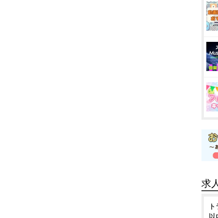
求
ト
以