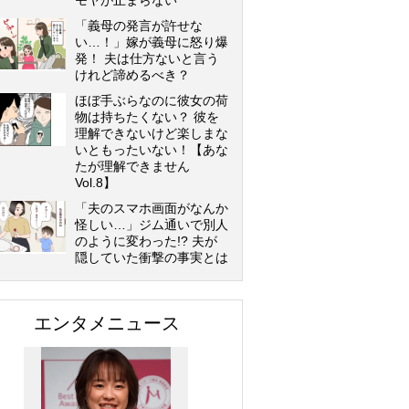
モヤが止まらない
「義母の発言が許せな
い…！」嫁が義母に怒り爆
発！ 夫は仕方ないと言う
けれど諦めるべき？
ほぼ手ぶらなのに彼女の荷
物は持ちたくない？ 彼を
理解できないけど楽しまな
いともったいない！【あな
たが理解できません
Vol.8】
「夫のスマホ画面がなんか
怪しい…」ジム通いで別人
のように変わった!? 夫が
隠していた衝撃の事実とは
エンタメニュース