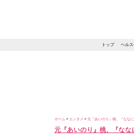
トップ
ヘルス
メイク・コスメ・スキ
ホーム
>
エンタメ
>
元『あいのり』桃、『ななに
元『あいのり』桃、『ななに