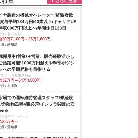
人特集
さらに見る
イヤ製造の機械オペレーター/経験者歓
/賞与平均184万円/40歳以下/キャリアUP
年収600万円以上へ/年間休日133日
浜ゴム株式会社
20万7,100円～26万1,600円
員 / 愛知県
極採用中!営業/⏩️営業、販売経験活かし
ご活躍可能!1000万円越えや幹部ポジシ
ンへの早期昇格も目指せる
クステージ札幌厚別店
32万円～64万4,000円
員 / 北海道
水場での運転維持管理スタッフ/未経験
K/危険物乙種4類必須/インフラ関連の安
ork
式会社アイ・メッツ
給23万円～
員 / 愛知県