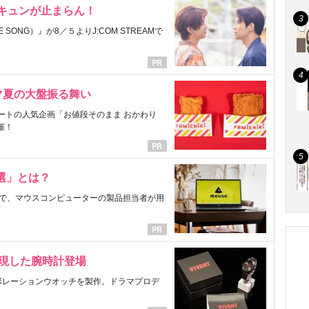
にキュンが止まらん！
ONG）』が8／５よりJ:COM STREAMで
マ夏の大盤振る舞い
ートの人気企画「お値段そのまま おかわり
催！
選」とは？
で、マウスコンピューターの製品担当者が用
表現した腕時計登場
ラボレーションウオッチを製作。ドラマプロデ