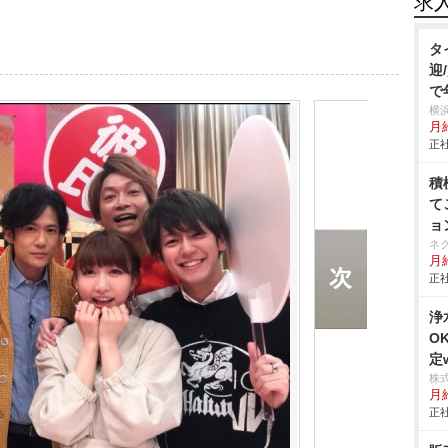
求
タ
迎
で
横
月給
正社
積
て
ョ
ネ
月給
正社
浄
O
定w
株
月
正社