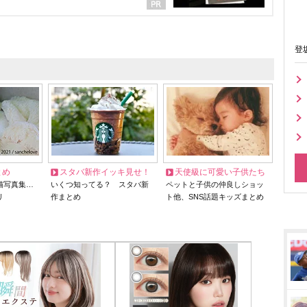
登
とめ
スタバ新作イッキ見せ！
天使級に可愛い子供たち
猫写真集…
いくつ知ってる？ スタバ新
ペットと子供の仲良しショッ
リ
作まとめ
ト他、SNS話題キッズまとめ