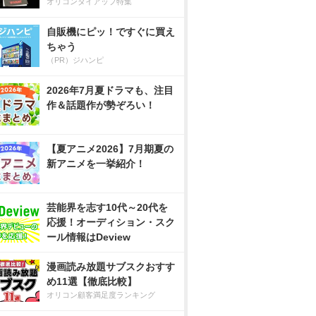
オリコンタイアップ特集
自販機にピッ！ですぐに買え
ちゃう
（PR）ジハンピ
2026年7月夏ドラマも、注目
作＆話題作が勢ぞろい！
【夏アニメ2026】7月期夏の
新アニメを一挙紹介！
芸能界を志す10代～20代を
応援！オーディション・スク
ール情報はDeview
漫画読み放題サブスクおすす
め11選【徹底比較】
オリコン顧客満足度ランキング