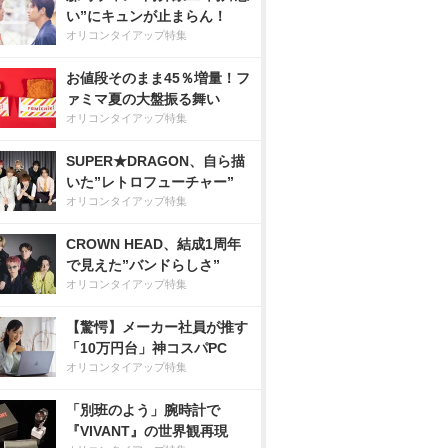
い”にキュンが止まらん！
オリコンタイアップ特集
お値段そのまま45％増量！フ
ァミマ夏の大盤振る舞い
オリコンタイアップ特集
SUPER★DRAGON、自ら描
いた”レトロフューチャー”
オリコンタイアップ特集
CROWN HEAD、結成1周年
で見えた”バンドらしさ”
オリコンタイアップ特集
【驚愕】メーカー社員が推す
「10万円台」神コスパPC
オリコンタイアップ特集
「別班のよう」腕時計で
『VIVANT』の世界観再現