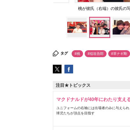
桃が彼氏（右端）の彼氏の
タグ
#桃
#稲垣吾郎
#草ナギ剛
注目★トピックス
マクドナルドが40年にわたり支え
ユニフォームの右袖には出場者のみに与えられ
球児たちが頂点を目指す