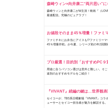
森崎ウィン×向井康二“両片思い”
森崎ウィンと向井康二がW主演！映画『（LOVE S
最速配信。究極のピュアラブ！
お値段そのまま45％増量！ファミ
ファミチキにお弁当にアイスも!?ファミリーマ
45％増量作戦」が今夏、シリーズ初の年2回開
プロ厳選！目的別「おすすめPC９
用途に合うパソコン選びは意外と難しい。そこ
途別のおすすめモデルをご紹介！
『VIVANT』続編の鍵は…世界観
セイコーが、TBS系日曜劇場『VIVANT』コ
ューサーとセイコー担当者が魅力を解説する。