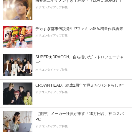
向井康二イケメンすぎ！純愛『（LOVE SONG）』
オリコンタイアップ特集
デカすぎ都市伝説発生!?ファミマ45％増量作戦再来
オリコンタイアップ特集
SUPER★DRAGON、自ら描いた”レトロフューチャ
ー”
オリコンタイアップ特集
CROWN HEAD、結成1周年で見えた”バンドらしさ”
オリコンタイアップ特集
【驚愕】メーカー社員が推す「10万円台」神コスパ
PC
オリコンタイアップ特集