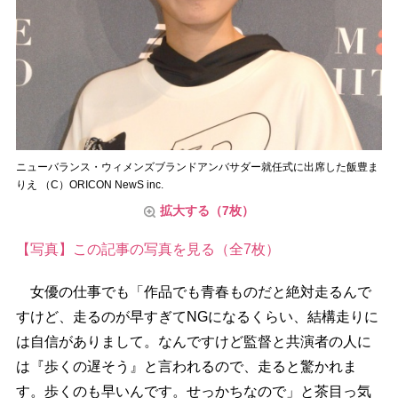
ニューバランス・ウィメンズブランドアンバサダー就任式に出席した飯豊ま
りえ （C）ORICON NewS inc.
拡大する（7枚）
【写真】この記事の写真を見る（全7枚）
女優の仕事でも「作品でも青春ものだと絶対走るんで
すけど、走るのが早すぎてNGになるくらい、結構走りに
は自信がありまして。なんですけど監督と共演者の人に
は『歩くの遅そう』と言われるので、走ると驚かれま
す。歩くのも早いんです。せっかちなので」と茶目っ気