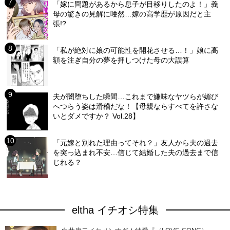
「嫁に問題があるから息子が目移りしたのよ！」義
母の驚きの見解に唖然…嫁の高学歴が原因だと主
張!?
「私が絶対に娘の可能性を開花させる…！」娘に高
額を注ぎ自分の夢を押しつけた母の大誤算
夫が闇堕ちした瞬間…これまで嫌味なヤツらが媚び
へつらう姿は滑稽だな！【母親ならすべてを許さな
いとダメですか？ Vol.28】
「元嫁と別れた理由ってそれ？」友人から夫の過去
を突っ込まれ不安…信じて結婚した夫の過去まで信
じれる？
eltha イチオシ特集