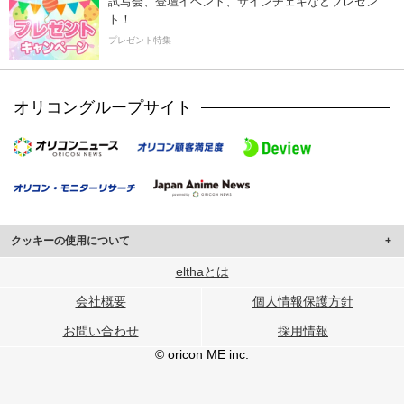
試写会、登壇イベント、サインチェキなどプレゼン
ト！
プレゼント特集
オリコングループサイト
クッキーの使用について
このサイトでは Cookie を使用して、ユーザーに合わせたコンテンツや広告の
elthaとは
表示、ソーシャル メディア機能の提供、広告の表示回数やクリック数の測定を
会社概要
個人情報保護方針
行っています。
また、ユーザーによるサイトの利用状況についても情報を収集し、ソーシャル
お問い合わせ
採用情報
メディアや広告配信、データ解析の各パートナーに提供しています。
各パートナーは、この情報とユーザーが各パートナーに提供した他の情報や、
© oricon ME inc.
ユーザーが各パートナーのサービスを使用したときに収集した他の情報を組み
合わせて使用することがあります。