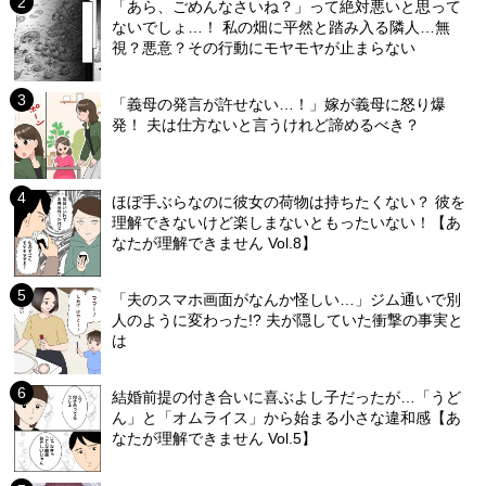
「あら、ごめんなさいね？」って絶対悪いと思って
ないでしょ…！ 私の畑に平然と踏み入る隣人…無
視？悪意？その行動にモヤモヤが止まらない
「義母の発言が許せない…！」嫁が義母に怒り爆
発！ 夫は仕方ないと言うけれど諦めるべき？
ほぼ手ぶらなのに彼女の荷物は持ちたくない？ 彼を
理解できないけど楽しまないともったいない！【あ
なたが理解できません Vol.8】
「夫のスマホ画面がなんか怪しい…」ジム通いで別
人のように変わった!? 夫が隠していた衝撃の事実と
は
結婚前提の付き合いに喜ぶよし子だったが…「うど
ん」と「オムライス」から始まる小さな違和感【あ
なたが理解できません Vol.5】