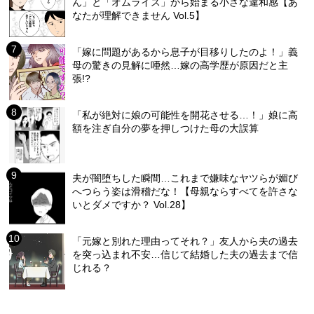
ん」と「オムライス」から始まる小さな違和感【あ
なたが理解できません Vol.5】
「嫁に問題があるから息子が目移りしたのよ！」義
母の驚きの見解に唖然…嫁の高学歴が原因だと主
張!?
「私が絶対に娘の可能性を開花させる…！」娘に高
額を注ぎ自分の夢を押しつけた母の大誤算
夫が闇堕ちした瞬間…これまで嫌味なヤツらが媚び
へつらう姿は滑稽だな！【母親ならすべてを許さな
いとダメですか？ Vol.28】
「元嫁と別れた理由ってそれ？」友人から夫の過去
を突っ込まれ不安…信じて結婚した夫の過去まで信
じれる？