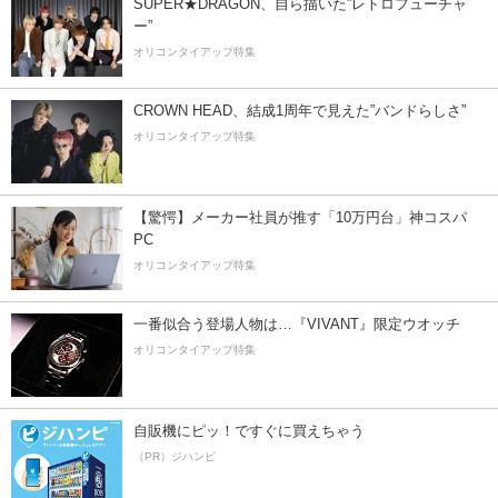
SUPER★DRAGON、自ら描いた”レトロフューチャ
ー”
オリコンタイアップ特集
CROWN HEAD、結成1周年で見えた”バンドらしさ”
オリコンタイアップ特集
【驚愕】メーカー社員が推す「10万円台」神コスパ
PC
オリコンタイアップ特集
一番似合う登場人物は…『VIVANT』限定ウオッチ
オリコンタイアップ特集
自販機にピッ！ですぐに買えちゃう
（PR）ジハンピ