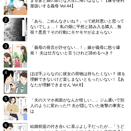
まる妻と娘の新たな人生に悔いはなし！【嫁を便利
屋扱いする義母 Vol.44】
「あら、ごめんなさいね？」って絶対悪いと思って
ないでしょ…！ 私の畑に平然と踏み入る隣人…無
視？悪意？その行動にモヤモヤが止まらない
「義母の発言が許せない…！」嫁が義母に怒り爆
発！ 夫は仕方ないと言うけれど諦めるべき？
ほぼ手ぶらなのに彼女の荷物は持ちたくない？ 彼を
理解できないけど楽しまないともったいない！【あ
なたが理解できません Vol.8】
「夫のスマホ画面がなんか怪しい…」ジム通いで別
人のように変わった!? 夫が隠していた衝撃の事実と
は
結婚前提の付き合いに喜ぶよし子だったが…「うど