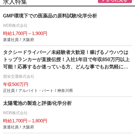
求人特集
GMP環境下での医薬品の原料試験/化学分析
WDB株式会社
時給1,700円～1,900円
派遣社員 / 大阪府
タクシードライバー／未経験者大歓迎！稼げるノウハウは
トップランカーが直接伝授！入社1年目で年収850万円以上
可能！応募するか迷っている方、どんな事でもお気軽にお
問い合わせ下さい！↓↓同時募集（詳細は採用担当宛までお
朋栄交通株式会社
電話下さい）↓↓「運行管理者（正社員）募集中」月給25万
年収500万円
円～30万円 未経験ＯＫ
正社員 / アルバイト・パート / 神奈川県
太陽電池の製造と評価/化学分析
WDB株式会社
時給1,700円～1,800円
派遣社員 / 大阪府