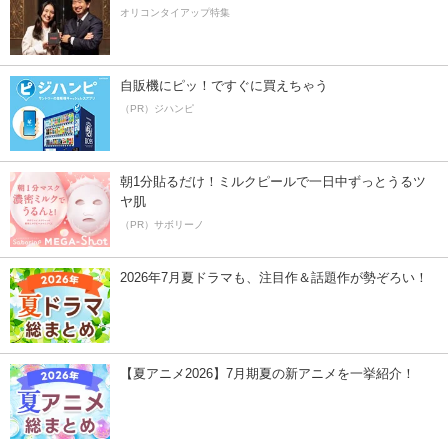
オリコンタイアップ特集
自販機にピッ！ですぐに買えちゃう
（PR）ジハンピ
朝1分貼るだけ！ミルクピールで一日中ずっとうるツ
ヤ肌
（PR）サボリーノ
2026年7月夏ドラマも、注目作＆話題作が勢ぞろい！
【夏アニメ2026】7月期夏の新アニメを一挙紹介！