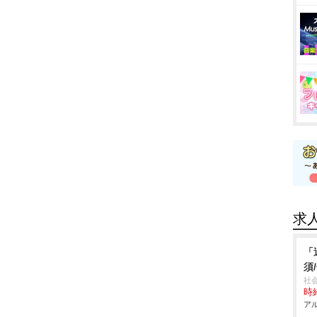
求
「
須
社
時給
アル