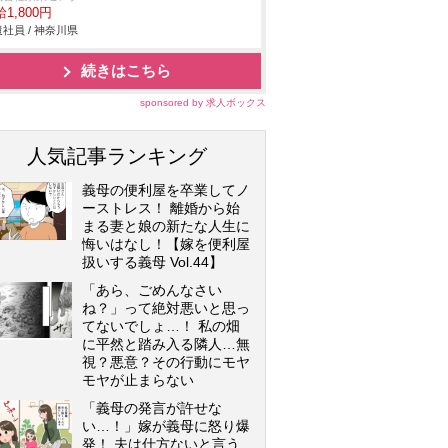
1,800円
社員 / 神奈川県
続きはこちら
sponsored by 求人ボックス
人気記事ランキング
義母の便利屋を卒業してノ
ーストレス！ 離婚から始
まる妻と娘の新たな人生に
悔いはなし！【嫁を便利屋
扱いする義母 Vol.44】
「あら、ごめんなさい
ね？」って絶対悪いと思っ
てないでしょ…！ 私の畑
に平然と踏み入る隣人…無
視？悪意？その行動にモヤ
モヤが止まらない
「義母の発言が許せな
い…！」嫁が義母に怒り爆
発！ 夫は仕方ないと言う