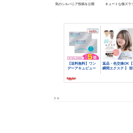
気のシルバニア投稿を公開
キュートな猫ズラ
P R