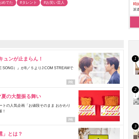
おめでた
#タレント
#お笑い芸人
時給
派遣
にキュンが止まらん！
ONG）』が8／５よりJ:COM STREAMで
マ夏の大盤振る舞い
ートの人気企画「お値段そのまま おかわり
催！
選」とは？