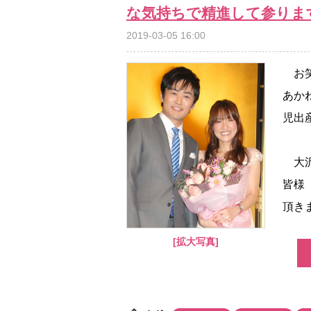
な気持ちで精進して参りま
2019-03-05 16:00
お笑
あか
児出
大沢
皆様
頂き
[拡大写真]