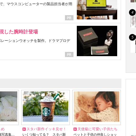
で、マウスコンピューターの製品担当者が用
表現した腕時計登場
ラボレーションウオッチを製作。ドラマプロデ
とめ
スタバ新作イッキ見せ！
天使級に可愛い子供たち
猫写真集…
いくつ知ってる？ スタバ新
ペットと子供の仲良しショッ