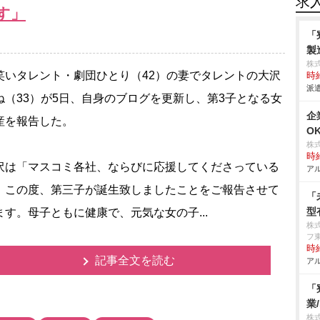
求
す」
「
製
株
いタレント・劇団ひとり（42）の妻でタレントの大沢
時給
派遣
ね（33）が5日、自身のブログを更新し、第3子となる女
企
産を報告した。
O
株
時給
は「マスコミ各社、ならびに応援してくださっている
アル
 この度、第三子が誕生致しましたことをご報告させて
「
型
ます。母子ともに健康で、元気な女の子...
株
フ
時給
記事全文を読む
アル
「
業
株