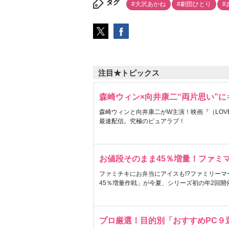
タグ
#大沢あかね
#劇団ひとり
#
注目★トピックス
森崎ウィン×向井康二“両片思い”
森崎ウィンと向井康二がW主演！映画『（LOVE S
最速配信。究極のピュアラブ！
お値段そのまま45％増量！ファミ
ファミチキにお弁当にアイスも!?ファミリーマ
45％増量作戦」が今夏、シリーズ初の年2回開
プロ厳選！目的別「おすすめPC９