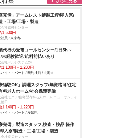
人特集
さらに見る
寮完備」アームレスト縫製工程/即入寮/
造・工場/工場・製造
式会社京栄センター
1,500円
社員 / 東京都
業代行の受電コールセンター/1日5h～
K/未経験歓迎/給料前払いあり
式会社ベルシステム24
1,180円～1,280円
バイト・パート / 契約社員 / 北海道
未経験OK」調理スタッフ/無資格可/住宅
有料老人ホーム/社会保障完備
式会社モクノ/住宅型有料老人ホーム ニューサンライ
東蟹田
1,140円～1,220円
バイト・パート / 愛知県
寮完備」製造スタッフ,検査・検品,軽作
/即入寮/製造・工場/工場・製造
式会社京栄センター