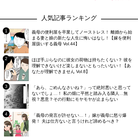
人気記事ランキング
義母の便利屋を卒業してノーストレス！ 離婚から始
まる妻と娘の新たな人生に悔いはなし！【嫁を便利
屋扱いする義母 Vol.44】
ほぼ手ぶらなのに彼女の荷物は持ちたくない？ 彼を
理解できないけど楽しまないともったいない！【あ
なたが理解できません Vol.8】
「あら、ごめんなさいね？」って絶対悪いと思って
ないでしょ…！ 私の畑に平然と踏み入る隣人…無
視？悪意？その行動にモヤモヤが止まらない
「義母の発言が許せない…！」嫁が義母に怒り爆
発！ 夫は仕方ないと言うけれど諦めるべき？