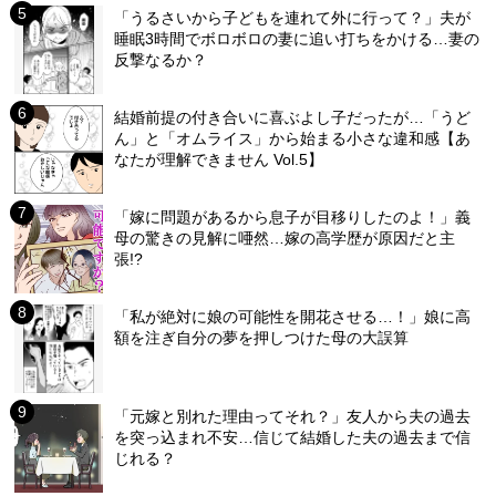
「うるさいから子どもを連れて外に行って？」夫が
睡眠3時間でボロボロの妻に追い打ちをかける…妻の
反撃なるか？
結婚前提の付き合いに喜ぶよし子だったが…「うど
ん」と「オムライス」から始まる小さな違和感【あ
なたが理解できません Vol.5】
「嫁に問題があるから息子が目移りしたのよ！」義
母の驚きの見解に唖然…嫁の高学歴が原因だと主
張!?
「私が絶対に娘の可能性を開花させる…！」娘に高
額を注ぎ自分の夢を押しつけた母の大誤算
「元嫁と別れた理由ってそれ？」友人から夫の過去
を突っ込まれ不安…信じて結婚した夫の過去まで信
じれる？