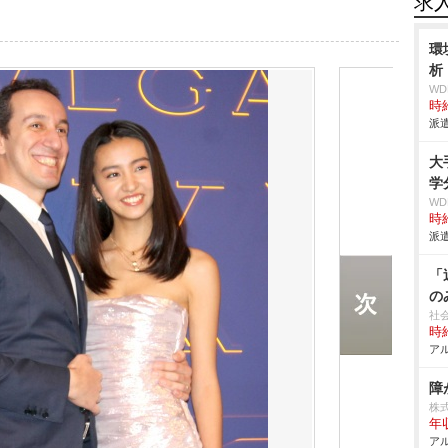
求
環
析
W
時給
派遣
大
学
W
時給
派遣
「
の
社
時給
アル
障
株
年
アル