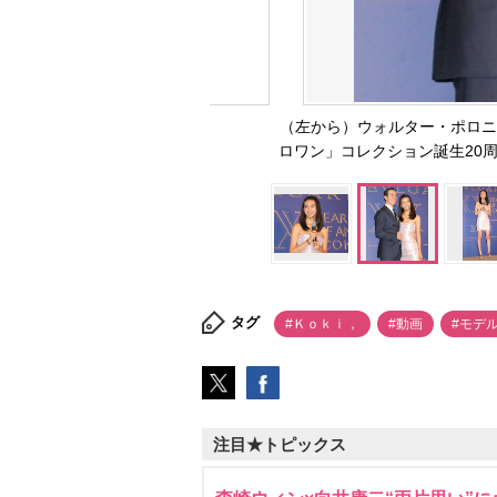
（左から）ウォルター・ポロニー
ロワン」コレクション誕生20周年ア
タグ
#Ｋｏｋｉ，
#動画
#モデ
注目★トピックス