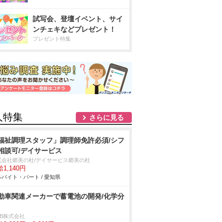
試写会、登壇イベント、サイ
ンチェキなどプレゼント！
プレゼント特集
人特集
さらに見る
福祉調理スタッフ」調理師免許必須/シフ
相談可/デイサービス
式会社郷美の杜/デイサービス郷美の杜
1,140円
バイト・パート / 愛知県
動車関連メーカーで蓄電池の開発/化学分
DB株式会社