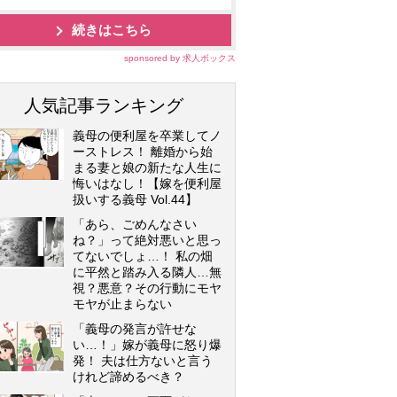
続きはこちら
sponsored by 求人ボックス
人気記事ランキング
義母の便利屋を卒業してノ
ーストレス！ 離婚から始
まる妻と娘の新たな人生に
悔いはなし！【嫁を便利屋
扱いする義母 Vol.44】
「あら、ごめんなさい
ね？」って絶対悪いと思っ
てないでしょ…！ 私の畑
に平然と踏み入る隣人…無
視？悪意？その行動にモヤ
モヤが止まらない
「義母の発言が許せな
い…！」嫁が義母に怒り爆
発！ 夫は仕方ないと言う
けれど諦めるべき？