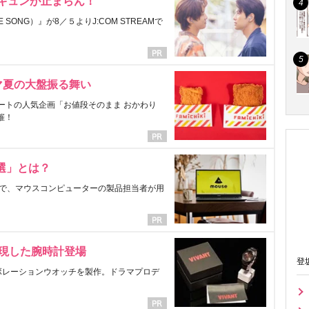
にキュンが止まらん！
ONG）』が8／５よりJ:COM STREAMで
マ夏の大盤振る舞い
ートの人気企画「お値段そのまま おかわり
催！
選」とは？
で、マウスコンピューターの製品担当者が用
表現した腕時計登場
登
ラボレーションウオッチを製作。ドラマプロデ