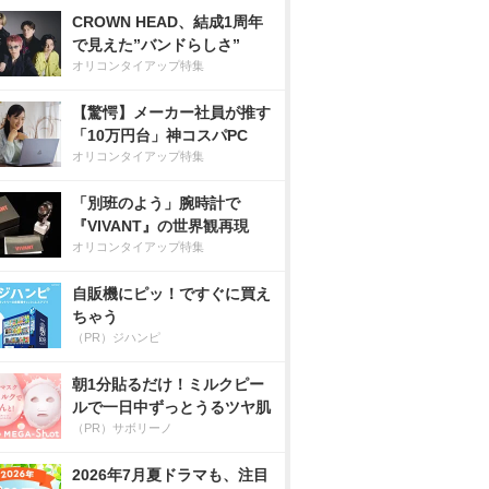
CROWN HEAD、結成1周年
で見えた”バンドらしさ”
オリコンタイアップ特集
【驚愕】メーカー社員が推す
「10万円台」神コスパPC
オリコンタイアップ特集
「別班のよう」腕時計で
『VIVANT』の世界観再現
オリコンタイアップ特集
自販機にピッ！ですぐに買え
ちゃう
（PR）ジハンピ
朝1分貼るだけ！ミルクピー
ルで一日中ずっとうるツヤ肌
（PR）サボリーノ
2026年7月夏ドラマも、注目