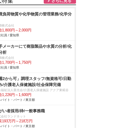
人特集
さらに見る
境負荷物質や化学物質の管理業務/化学分
DB株式会社
1,800円～2,000円
社員 / 愛知県
手メーカーにて樹脂製品や水質の分析/化
分析
DB株式会社
1,700円～1,750円
社員 / 愛知県
週2から可」調理スタッフ/無資格可/日勤
み/介護老人保健施設/社会保障完備
会福祉法人善光会/介護老人保健施設 アクア東糀谷
1,226円～1,600円
バイト・パート / 東京都
がい者採用/枠/一般事務職
式会社ランドネット
収193万円～218万円
バイト・パート / 東京都