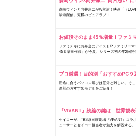
森崎ウィン×向井康二“両片思い”
森崎ウィンと向井康二がW主演！映画『（LOVE S
最速配信。究極のピュアラブ！
お値段そのまま45％増量！ファミ
ファミチキにお弁当にアイスも!?ファミリーマ
45％増量作戦」が今夏、シリーズ初の年2回開
プロ厳選！目的別「おすすめPC９
用途に合うパソコン選びは意外と難しい。そこ
途別のおすすめモデルをご紹介！
『VIVANT』続編の鍵は…世界観
セイコーが、TBS系日曜劇場『VIVANT』コ
ューサーとセイコー担当者が魅力を解説する。