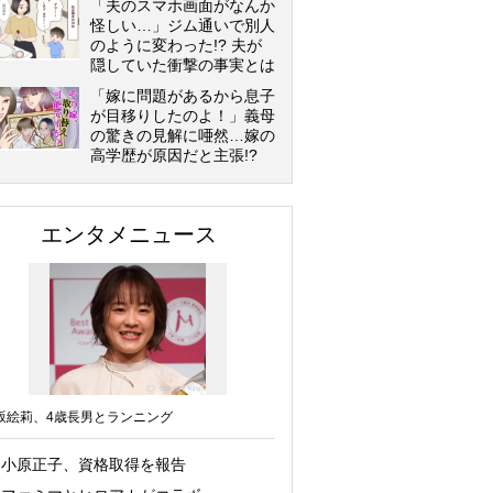
「夫のスマホ画面がなんか
怪しい…」ジム通いで別人
のように変わった!? 夫が
隠していた衝撃の事実とは
「嫁に問題があるから息子
が目移りしたのよ！」義母
の驚きの見解に唖然…嫁の
高学歴が原因だと主張!?
エンタメニュース
坂絵莉、4歳長男とランニング
小原正子、資格取得を報告