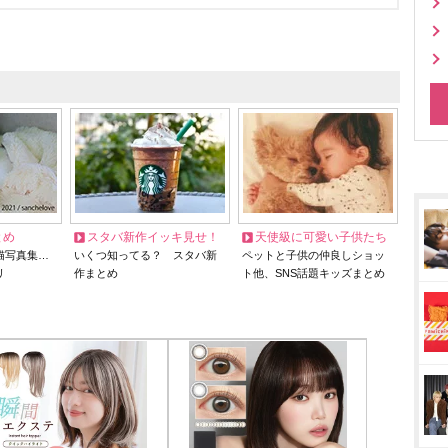
とめ
スタバ新作イッキ見せ！
天使級に可愛い子供たち
猫写真集…
いくつ知ってる？ スタバ新
ペットと子供の仲良しショッ
リ
作まとめ
ト他、SNS話題キッズまとめ