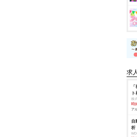
求
「
ト
株
時給
アル
自
析
W