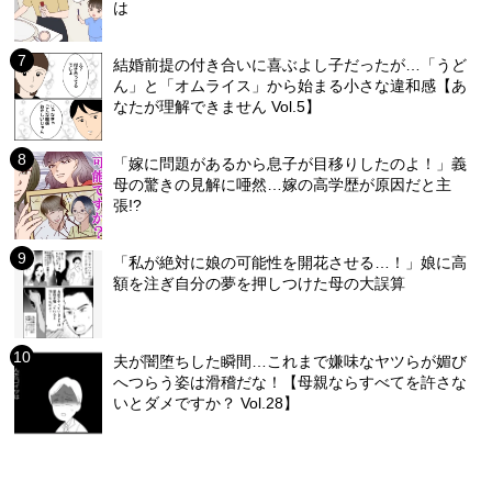
は
結婚前提の付き合いに喜ぶよし子だったが…「うど
ん」と「オムライス」から始まる小さな違和感【あ
なたが理解できません Vol.5】
「嫁に問題があるから息子が目移りしたのよ！」義
母の驚きの見解に唖然…嫁の高学歴が原因だと主
張!?
「私が絶対に娘の可能性を開花させる…！」娘に高
額を注ぎ自分の夢を押しつけた母の大誤算
夫が闇堕ちした瞬間…これまで嫌味なヤツらが媚び
へつらう姿は滑稽だな！【母親ならすべてを許さな
いとダメですか？ Vol.28】