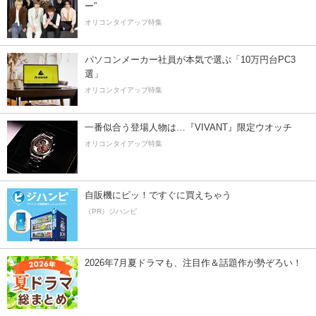
ー”
オリコンタイアップ特集
パソコンメーカー社員が本気で選ぶ「10万円台PC3
選」
オリコンタイアップ特集
一番似合う登場人物は…『VIVANT』限定ウオッチ
オリコンタイアップ特集
自販機にピッ！ですぐに買えちゃう
（PR）ジハンピ
2026年7月夏ドラマも、注目作＆話題作が勢ぞろい！