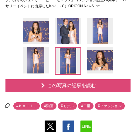
ブルガリのジュエリー「ビー・ゼロワン」コレクション誕生20周年アニバー
サリーイベントに出席したKoki, （C）ORICON NewS inc.
この写真の記事を読む
#Ｋｏｋｉ，
#動画
#モデル
#二世
#ファッション