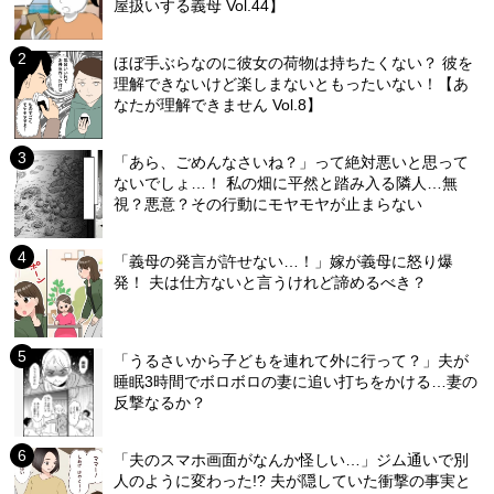
屋扱いする義母 Vol.44】
ほぼ手ぶらなのに彼女の荷物は持ちたくない？ 彼を
理解できないけど楽しまないともったいない！【あ
なたが理解できません Vol.8】
「あら、ごめんなさいね？」って絶対悪いと思って
ないでしょ…！ 私の畑に平然と踏み入る隣人…無
視？悪意？その行動にモヤモヤが止まらない
「義母の発言が許せない…！」嫁が義母に怒り爆
発！ 夫は仕方ないと言うけれど諦めるべき？
「うるさいから子どもを連れて外に行って？」夫が
睡眠3時間でボロボロの妻に追い打ちをかける…妻の
反撃なるか？
「夫のスマホ画面がなんか怪しい…」ジム通いで別
人のように変わった!? 夫が隠していた衝撃の事実と