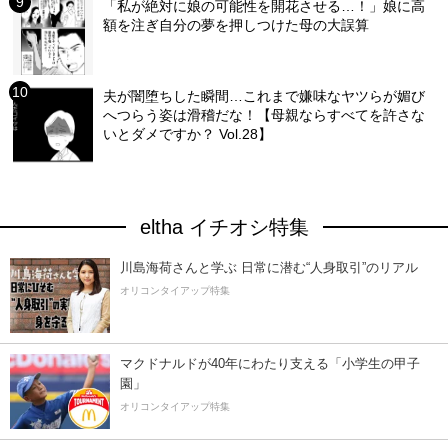
「私が絶対に娘の可能性を開花させる…！」娘に高
額を注ぎ自分の夢を押しつけた母の大誤算
夫が闇堕ちした瞬間…これまで嫌味なヤツらが媚び
へつらう姿は滑稽だな！【母親ならすべてを許さな
いとダメですか？ Vol.28】
eltha イチオシ特集
川島海荷さんと学ぶ 日常に潜む“人身取引”のリアル
オリコンタイアップ特集
マクドナルドが40年にわたり支える「小学生の甲子
園」
オリコンタイアップ特集