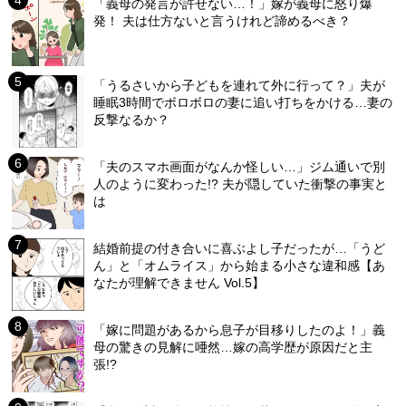
「義母の発言が許せない…！」嫁が義母に怒り爆
発！ 夫は仕方ないと言うけれど諦めるべき？
「うるさいから子どもを連れて外に行って？」夫が
睡眠3時間でボロボロの妻に追い打ちをかける…妻の
反撃なるか？
「夫のスマホ画面がなんか怪しい…」ジム通いで別
人のように変わった!? 夫が隠していた衝撃の事実と
は
結婚前提の付き合いに喜ぶよし子だったが…「うど
ん」と「オムライス」から始まる小さな違和感【あ
なたが理解できません Vol.5】
「嫁に問題があるから息子が目移りしたのよ！」義
母の驚きの見解に唖然…嫁の高学歴が原因だと主
張!?