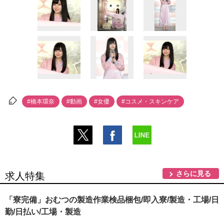
#橋本環奈
#動画
#女優
#コスメ・スキンケア
さらに見る
求人特集
「寮完備」おむつの製造作業検品梱包/即入寮/製造・工場/日
勤/日払い/工場・製造