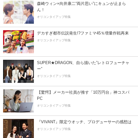
森崎ウィン×向井康二“両片思い”にキュンが止まら
ん！
オリコンタイアップ特集
デカすぎ都市伝説発生!?ファミマ45％増量作戦再来
オリコンタイアップ特集
SUPER★DRAGON、自ら描いた”レトロフューチャ
ー”
オリコンタイアップ特集
【驚愕】メーカー社員が推す「10万円台」神コスパ
PC
オリコンタイアップ特集
『VIVANT』限定ウオッチ、プロデューサーの感想は
オリコンタイアップ特集