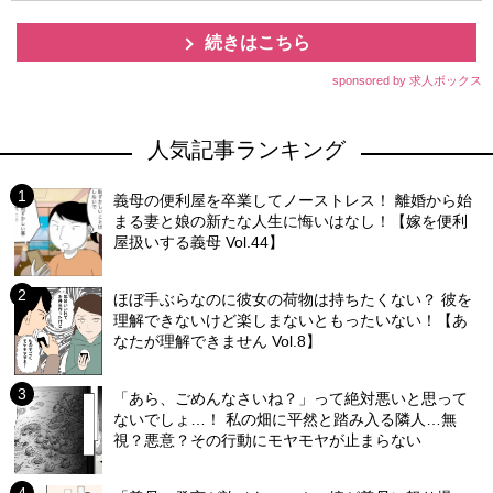
続きはこちら
sponsored by 求人ボックス
人気記事ランキング
義母の便利屋を卒業してノーストレス！ 離婚から始
まる妻と娘の新たな人生に悔いはなし！【嫁を便利
屋扱いする義母 Vol.44】
ほぼ手ぶらなのに彼女の荷物は持ちたくない？ 彼を
理解できないけど楽しまないともったいない！【あ
なたが理解できません Vol.8】
「あら、ごめんなさいね？」って絶対悪いと思って
ないでしょ…！ 私の畑に平然と踏み入る隣人…無
視？悪意？その行動にモヤモヤが止まらない