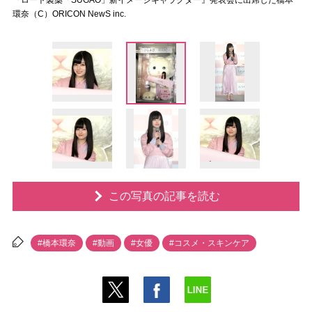
『ロート製薬「SUGAO」新イメージキャラクター』発表会に出席した橋本
環奈（C）ORICON NewS inc.
この写真の記事を読む
#橋本環奈
#動画
#女優
#コスメ・スキンケア