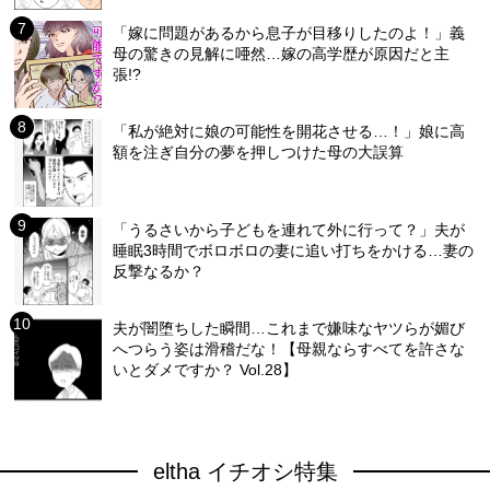
「嫁に問題があるから息子が目移りしたのよ！」義
母の驚きの見解に唖然…嫁の高学歴が原因だと主
張!?
「私が絶対に娘の可能性を開花させる…！」娘に高
額を注ぎ自分の夢を押しつけた母の大誤算
「うるさいから子どもを連れて外に行って？」夫が
睡眠3時間でボロボロの妻に追い打ちをかける…妻の
反撃なるか？
夫が闇堕ちした瞬間…これまで嫌味なヤツらが媚び
へつらう姿は滑稽だな！【母親ならすべてを許さな
いとダメですか？ Vol.28】
eltha イチオシ特集