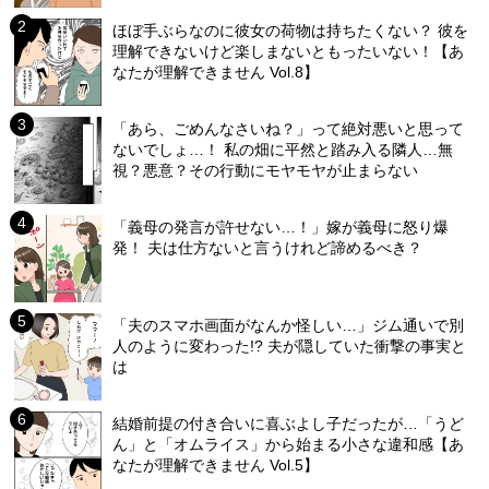
ほぼ手ぶらなのに彼女の荷物は持ちたくない？ 彼を
理解できないけど楽しまないともったいない！【あ
なたが理解できません Vol.8】
「あら、ごめんなさいね？」って絶対悪いと思って
ないでしょ…！ 私の畑に平然と踏み入る隣人…無
視？悪意？その行動にモヤモヤが止まらない
「義母の発言が許せない…！」嫁が義母に怒り爆
発！ 夫は仕方ないと言うけれど諦めるべき？
「夫のスマホ画面がなんか怪しい…」ジム通いで別
人のように変わった!? 夫が隠していた衝撃の事実と
は
結婚前提の付き合いに喜ぶよし子だったが…「うど
ん」と「オムライス」から始まる小さな違和感【あ
なたが理解できません Vol.5】