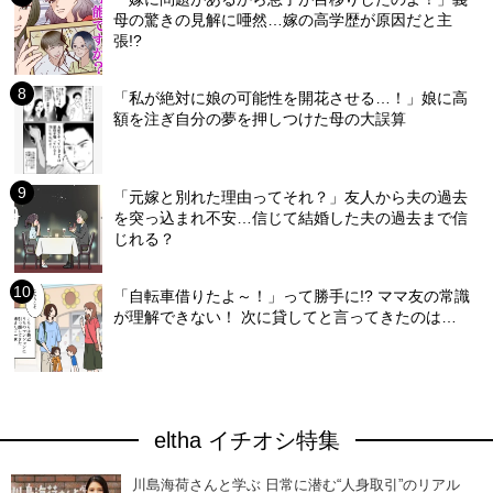
母の驚きの見解に唖然…嫁の高学歴が原因だと主
張!?
「私が絶対に娘の可能性を開花させる…！」娘に高
額を注ぎ自分の夢を押しつけた母の大誤算
「元嫁と別れた理由ってそれ？」友人から夫の過去
を突っ込まれ不安…信じて結婚した夫の過去まで信
じれる？
「自転車借りたよ～！」って勝手に!? ママ友の常識
が理解できない！ 次に貸してと言ってきたのは…
eltha イチオシ特集
川島海荷さんと学ぶ 日常に潜む“人身取引”のリアル