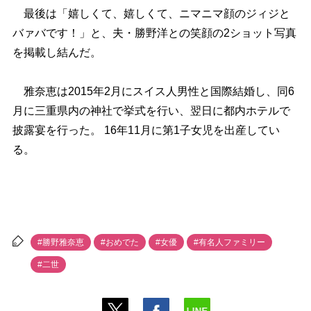
最後は「嬉しくて、嬉しくて、ニマニマ顔のジィジと
バァバです！」と、夫・勝野洋との笑顔の2ショット写真
を掲載し結んだ。
雅奈恵は2015年2月にスイス人男性と国際結婚し、同6
月に三重県内の神社で挙式を行い、翌日に都内ホテルで
披露宴を行った。 16年11月に第1子女児を出産してい
る。
#勝野雅奈恵
#おめでた
#女優
#有名人ファミリー
#二世