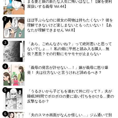
まる妻と娘の新たな人生に悔いはなし！【嫁を便利
屋扱いする義母 Vol.44】
ほぼ手ぶらなのに彼女の荷物は持ちたくない？ 彼を
理解できないけど楽しまないともったいない！【あ
なたが理解できません Vol.8】
「あら、ごめんなさいね？」って絶対悪いと思って
ないでしょ…！ 私の畑に平然と踏み入る隣人…無
視？悪意？その行動にモヤモヤが止まらない
「義母の発言が許せない…！」嫁が義母に怒り爆
発！ 夫は仕方ないと言うけれど諦めるべき？
「うるさいから子どもを連れて外に行って？」夫が
睡眠3時間でボロボロの妻に追い打ちをかける…妻の
反撃なるか？
「夫のスマホ画面がなんか怪しい…」ジム通いで別