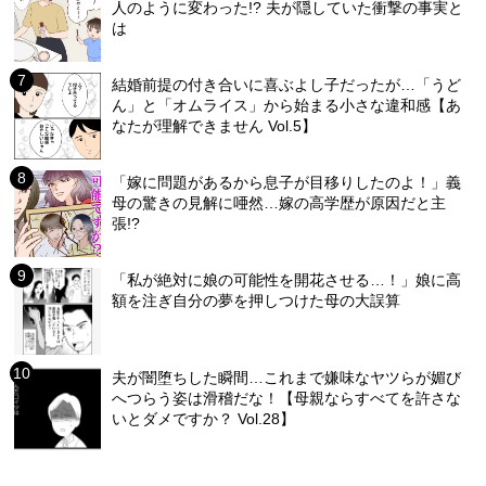
人のように変わった!? 夫が隠していた衝撃の事実と
は
結婚前提の付き合いに喜ぶよし子だったが…「うど
ん」と「オムライス」から始まる小さな違和感【あ
なたが理解できません Vol.5】
「嫁に問題があるから息子が目移りしたのよ！」義
母の驚きの見解に唖然…嫁の高学歴が原因だと主
張!?
「私が絶対に娘の可能性を開花させる…！」娘に高
額を注ぎ自分の夢を押しつけた母の大誤算
夫が闇堕ちした瞬間…これまで嫌味なヤツらが媚び
へつらう姿は滑稽だな！【母親ならすべてを許さな
いとダメですか？ Vol.28】