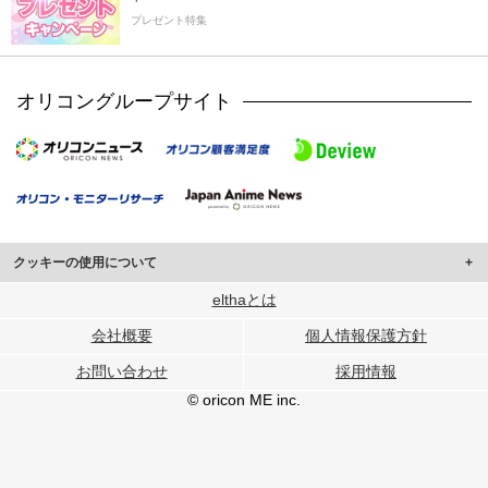
プレゼント特集
オリコングループサイト
クッキーの使用について
このサイトでは Cookie を使用して、ユーザーに合わせたコンテンツや広告の
elthaとは
表示、ソーシャル メディア機能の提供、広告の表示回数やクリック数の測定を
会社概要
個人情報保護方針
行っています。
また、ユーザーによるサイトの利用状況についても情報を収集し、ソーシャル
お問い合わせ
採用情報
メディアや広告配信、データ解析の各パートナーに提供しています。
各パートナーは、この情報とユーザーが各パートナーに提供した他の情報や、
© oricon ME inc.
ユーザーが各パートナーのサービスを使用したときに収集した他の情報を組み
合わせて使用することがあります。