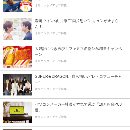
オリコンタイアップ特集
森崎ウィン×向井康二“両片思い”にキュンが止まら
ん！
オリコンタイアップ特集
大好評につき再び！ファミマ名物45％増量キャンペ
ーン
オリコンタイアップ特集
SUPER★DRAGON、自ら描いた”レトロフューチャ
ー”
オリコンタイアップ特集
パソコンメーカー社員が本気で選ぶ「10万円台PC3
選」
オリコンタイアップ特集