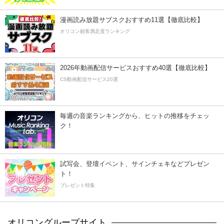
漫画読み放題サブスクおすすめ11選【徹底比較】
オリコン顧客満足度ランキング
2026年動画配信サービスおすすめ40選【徹底比較】
CS動画配信サービス20選
毎週の音楽ランキングから、ヒットの推移をチェッ
ク！
試写会、登壇イベント、サインチェキなどプレゼン
ト！
プレゼント特集
オリコングループサイト