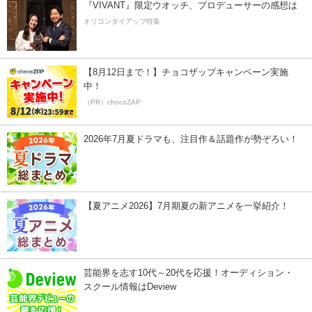
『VIVANT』限定ウオッチ、プロデューサーの感想は
オリコンタイアップ特集
【8月12日まで！】チョコザップキャンペーン実施
中！
（PR）chocoZAP
2026年7月夏ドラマも、注目作＆話題作が勢ぞろい！
【夏アニメ2026】7月期夏の新アニメを一挙紹介！
芸能界を志す10代～20代を応援！オーディション・
スクール情報はDeview