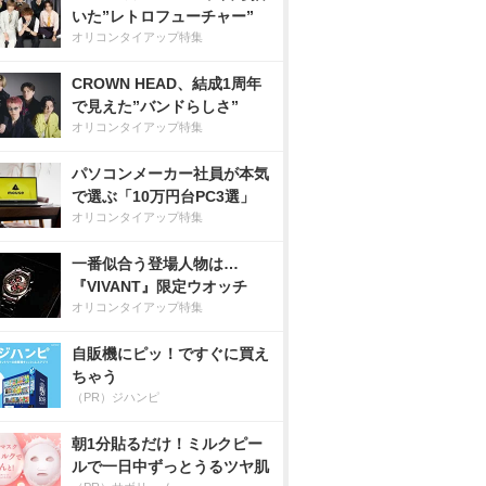
いた”レトロフューチャー”
オリコンタイアップ特集
CROWN HEAD、結成1周年
で見えた”バンドらしさ”
オリコンタイアップ特集
パソコンメーカー社員が本気
で選ぶ「10万円台PC3選」
オリコンタイアップ特集
一番似合う登場人物は…
『VIVANT』限定ウオッチ
オリコンタイアップ特集
自販機にピッ！ですぐに買え
ちゃう
（PR）ジハンピ
朝1分貼るだけ！ミルクピー
ルで一日中ずっとうるツヤ肌