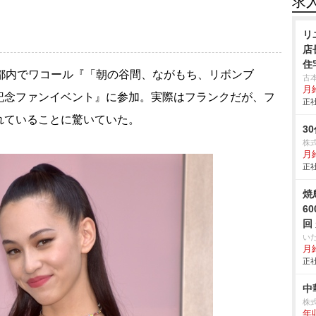
求
リ
店
住
、都内でワコール『「朝の谷間、ながもち、リボンブ
古
月
記念ファンイベント』に参加。実際はフランクだが、フ
正社
れていることに驚いていた。
3
株
月
正社
焼
6
回
い
月給
正社
中
株
年