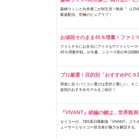
森崎ウィンと向井康二がW主演！映画『（LOVE S
最速配信。究極のピュアラブ！
お値段そのまま45％増量！ファミ
ファミチキにお弁当にアイスも!?ファミリーマ
45％増量作戦」が今夏、シリーズ初の年2回開
プロ厳選！目的別「おすすめPC９
用途に合うパソコン選びは意外と難しい。そこ
途別のおすすめモデルをご紹介！
『VIVANT』続編の鍵は…世界観
セイコーが、TBS系日曜劇場『VIVANT』コ
ューサーとセイコー担当者が魅力を解説する。