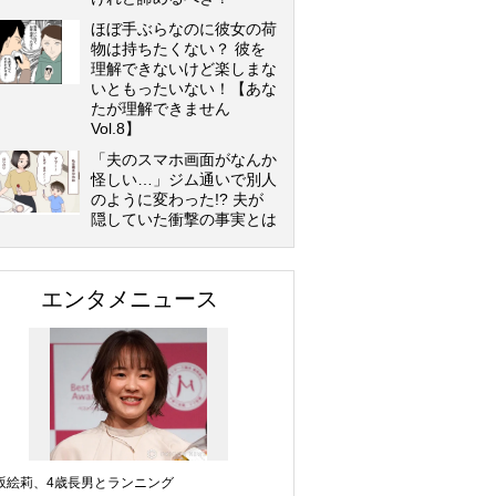
ほぼ手ぶらなのに彼女の荷
物は持ちたくない？ 彼を
理解できないけど楽しまな
いともったいない！【あな
たが理解できません
Vol.8】
「夫のスマホ画面がなんか
怪しい…」ジム通いで別人
のように変わった!? 夫が
隠していた衝撃の事実とは
エンタメニュース
坂絵莉、4歳長男とランニング