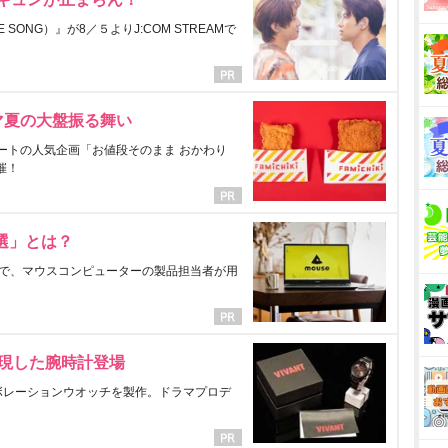
ONG）』が8／５よりJ:COM STREAMで
マ夏の大盤振る舞い
ートの人気企画「お値段そのまま おかわり
催！
選」とは？
で、マウスコンピューターの製品担当者が用
表現した腕時計登場
ラボレーションウオッチを製作。ドラマプロデ