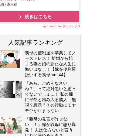
員 / 東京都
続きはこちら
sponsored by 求人ボックス
人気記事ランキング
義母の便利屋を卒業してノ
ーストレス！ 離婚から始
まる妻と娘の新たな人生に
悔いはなし！【嫁を便利屋
扱いする義母 Vol.44】
「あら、ごめんなさい
ね？」って絶対悪いと思っ
てないでしょ…！ 私の畑
に平然と踏み入る隣人…無
視？悪意？その行動にモヤ
モヤが止まらない
「義母の発言が許せな
い…！」嫁が義母に怒り爆
発！ 夫は仕方ないと言う
けれど諦めるべき？