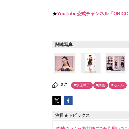
★
YouTube公式チャンネル「ORICO
関連写真
タグ
#水原希子
#動画
#モデル
注目★トピックス
森崎ウィン×向井康二“両片思い”