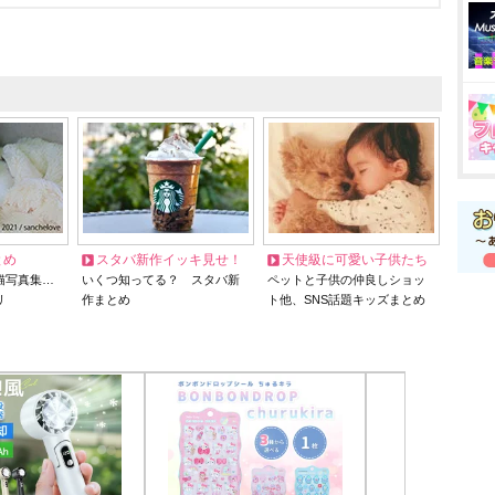
とめ
スタバ新作イッキ見せ！
天使級に可愛い子供たち
猫写真集…
いくつ知ってる？ スタバ新
ペットと子供の仲良しショッ
リ
作まとめ
ト他、SNS話題キッズまとめ