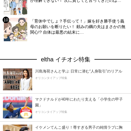
が理解できない！ 次に貸してと言ってきたのは…
「育休中でしょ？手伝って！」嫁を好き勝手使う義
母のお願いを断りたい！ 頼みの綱の夫はまさかの無
関心!? 自体は最悪の結末に…
eltha イチオシ特集
川島海荷さんと学ぶ 日常に潜む“人身取引”のリアル
オリコンタイアップ特集
マクドナルドが40年にわたり支える「小学生の甲子
園」
オリコンタイアップ特集
イケメンてんこ盛り！尊すぎる男子の純情ラブに胸