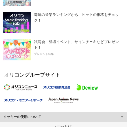
毎週の音楽ランキングから、ヒットの推移をチェッ
ク！
試写会、登壇イベント、サインチェキなどプレゼン
ト！
プレゼント特集
オリコングループサイト
クッキーの使用について
このサイトでは Cookie を使用して、ユーザーに合わせたコンテンツや広告の
elthaとは