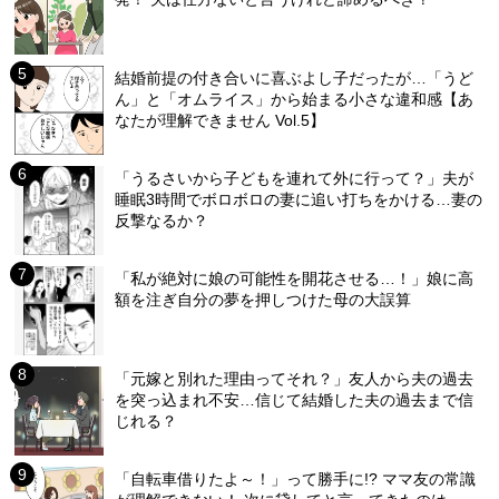
結婚前提の付き合いに喜ぶよし子だったが…「うど
ん」と「オムライス」から始まる小さな違和感【あ
なたが理解できません Vol.5】
「うるさいから子どもを連れて外に行って？」夫が
睡眠3時間でボロボロの妻に追い打ちをかける…妻の
反撃なるか？
「私が絶対に娘の可能性を開花させる…！」娘に高
額を注ぎ自分の夢を押しつけた母の大誤算
「元嫁と別れた理由ってそれ？」友人から夫の過去
を突っ込まれ不安…信じて結婚した夫の過去まで信
じれる？
「自転車借りたよ～！」って勝手に!? ママ友の常識