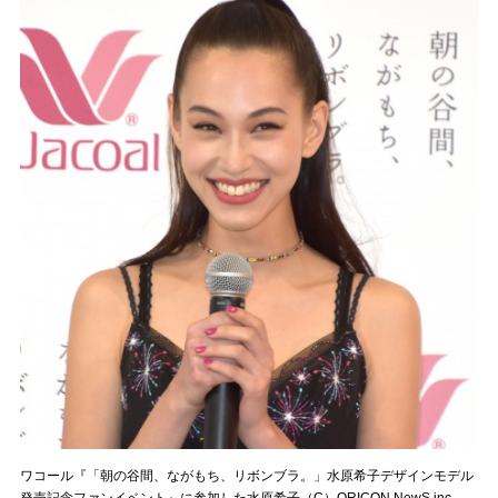
ワコール『「朝の谷間、ながもち、リボンブラ。」水原希子デザインモデル
発売記念ファンイベント』に参加した水原希子（C）ORICON NewS inc.