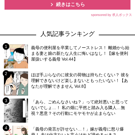
続きはこちら
sponsored by 求人ボックス
人気記事ランキング
義母の便利屋を卒業してノーストレス！ 離婚から始
まる妻と娘の新たな人生に悔いはなし！【嫁を便利
屋扱いする義母 Vol.44】
ほぼ手ぶらなのに彼女の荷物は持ちたくない？ 彼を
理解できないけど楽しまないともったいない！【あ
なたが理解できません Vol.8】
「あら、ごめんなさいね？」って絶対悪いと思って
ないでしょ…！ 私の畑に平然と踏み入る隣人…無
視？悪意？その行動にモヤモヤが止まらない
「義母の発言が許せない…！」嫁が義母に怒り爆
発！ 夫は仕方ないと言うけれど諦めるべき？