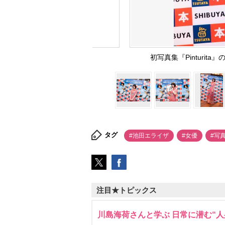
初写真集『Pinturi
タグ
#池田エライザ
#女優
#写
注目★トピックス
川島海荷さんと学ぶ 日常に潜む“人