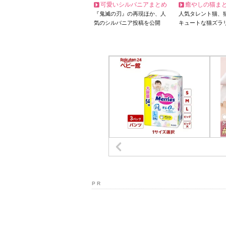
可愛いシルバニアまとめ
癒やしの猫ま
『鬼滅の刃』の再現ほか、人
人気タレント猫、
気のシルバニア投稿を公開
キュートな猫ズラ
P R