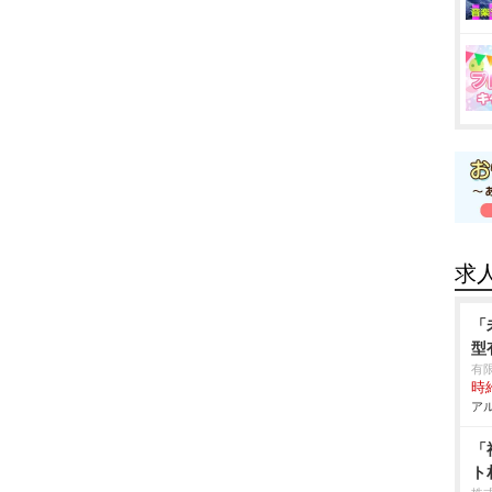
求
「
型
有
時給
アル
「
ト