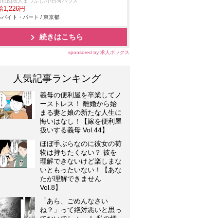
般社団法人まつふじ/小日向ハウス
1,226円
バイト・パート / 東京都
続きはこちら
sponsored by 求人ボックス
人気記事ランキング
義母の便利屋を卒業してノ
ーストレス！ 離婚から始
まる妻と娘の新たな人生に
悔いはなし！【嫁を便利屋
扱いする義母 Vol.44】
ほぼ手ぶらなのに彼女の荷
物は持ちたくない？ 彼を
理解できないけど楽しまな
いともったいない！【あな
たが理解できません
Vol.8】
「あら、ごめんなさい
ね？」って絶対悪いと思っ