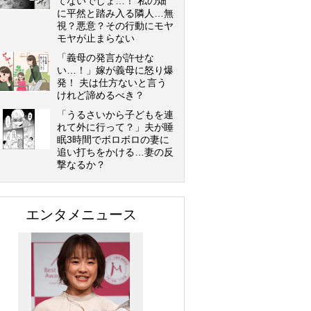
てないでしょ…！ 私の畑
に平然と踏み入る隣人…無
視？悪意？その行動にモヤ
モヤが止まらない
「義母の発言が許せな
い…！」嫁が義母に怒り爆
発！ 夫は仕方ないと言う
けれど諦めるべき？
「うるさいから子どもを連
れて外に行って？」夫が睡
眠3時間でボロボロの妻に
追い打ちをかける…妻の反
撃なるか？
エンタメニュース