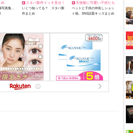
とめ
スタバ新作イッキ見せ！
天使級に可愛い子供たち
猫写真集…
いくつ知ってる？ スタバ新
ペットと子供の仲良しショッ
リ
作まとめ
ト他、SNS話題キッズまとめ