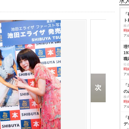
求
「
ト
株
時給
アル
理
1
職
社
時給
アル
「
の
株
時給
アル
「
デ