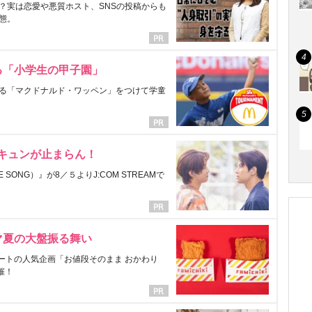
？実は恋愛や悪質ホスト、SNSの投稿からも
態。
る「小学生の甲子園」
る「マクドナルド・ワッペン」をつけて学童
にキュンが止まらん！
ONG）』が8／５よりJ:COM STREAMで
マ夏の大盤振る舞い
ートの人気企画「お値段そのまま おかわり
催！