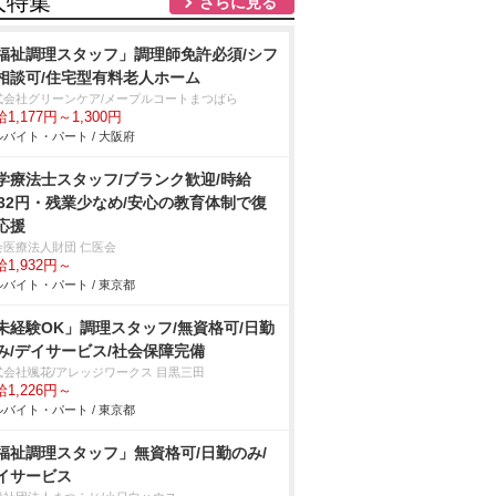
人特集
さらに見る
福祉調理スタッフ」調理師免許必須/シフ
相談可/住宅型有料老人ホーム
式会社グリーンケア/メープルコートまつばら
1,177円～1,300円
バイト・パート / 大阪府
学療法士スタッフ/ブランク歓迎/時給
932円・残業少なめ/安心の教育体制で復
応援
会医療法人財団 仁医会
1,932円～
バイト・パート / 東京都
未経験OK」調理スタッフ/無資格可/日勤
み/デイサービス/社会保障完備
式会社颯花/アレッジワークス 目黒三田
1,226円～
バイト・パート / 東京都
福祉調理スタッフ」無資格可/日勤のみ/
イサービス