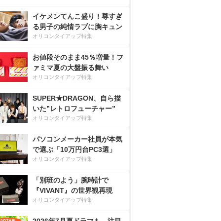
イケメンてんこ盛り！尊すぎ
る男子の純情ラブに胸キュン
オリコンタイアップ特集
お値段そのまま45％増量！フ
ァミマ夏の大盤振る舞い
オリコンタイアップ特集
SUPER★DRAGON、自ら描
いた”レトロフューチャー”
オリコンタイアップ特集
パソコンメーカー社員が本気
で選ぶ「10万円台PC3選」
オリコンタイアップ特集
「別班のよう」腕時計で
『VIVANT』の世界観再現
オリコンタイアップ特集