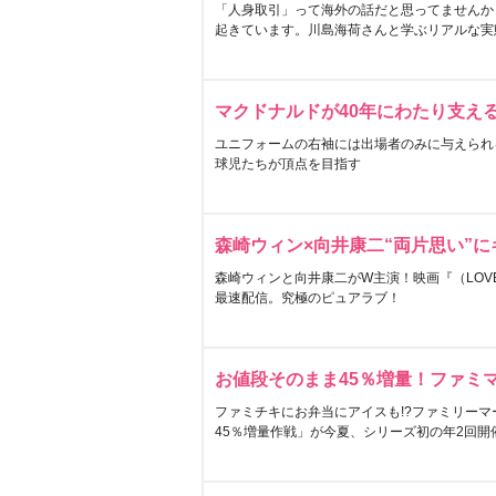
「人身取引」って海外の話だと思ってませんか
起きています。川島海荷さんと学ぶリアルな実
マクドナルドが40年にわたり支え
ユニフォームの右袖には出場者のみに与えられ
球児たちが頂点を目指す
森崎ウィン×向井康二“両片思い”
森崎ウィンと向井康二がW主演！映画『（LOVE S
最速配信。究極のピュアラブ！
お値段そのまま45％増量！ファミ
ファミチキにお弁当にアイスも!?ファミリーマ
45％増量作戦」が今夏、シリーズ初の年2回開