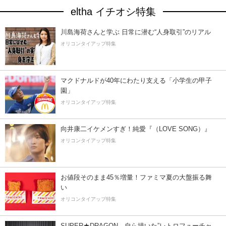
eltha イチオシ特集
川島海荷さんと学ぶ 日常に潜む“人身取引”のリアル
オリコンタイアップ特集
マクドナルドが40年にわたり支える「小学生の甲子
園」
オリコンタイアップ特集
向井康二イケメンすぎ！純愛『（LOVE SONG）』
オリコンタイアップ特集
お値段そのまま45％増量！ファミマ夏の大盤振る舞
い
オリコンタイアップ特集
SUPER★DRAGON、自ら描いた”レトロフューチャ