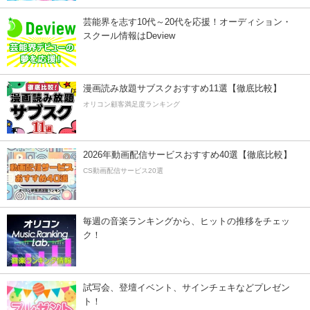
芸能界を志す10代～20代を応援！オーディション・
スクール情報はDeview
漫画読み放題サブスクおすすめ11選【徹底比較】
オリコン顧客満足度ランキング
2026年動画配信サービスおすすめ40選【徹底比較】
CS動画配信サービス20選
毎週の音楽ランキングから、ヒットの推移をチェッ
ク！
試写会、登壇イベント、サインチェキなどプレゼン
ト！