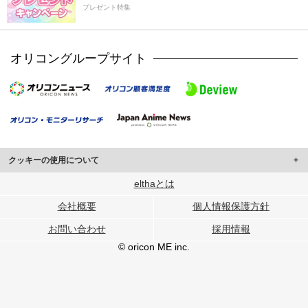
プレゼント特集
オリコングループサイト
クッキーの使用について
このサイトでは Cookie を使用して、ユーザーに合わせたコンテンツや広告の
elthaとは
表示、ソーシャル メディア機能の提供、広告の表示回数やクリック数の測定を
会社概要
個人情報保護方針
行っています。
また、ユーザーによるサイトの利用状況についても情報を収集し、ソーシャル
お問い合わせ
採用情報
メディアや広告配信、データ解析の各パートナーに提供しています。
各パートナーは、この情報とユーザーが各パートナーに提供した他の情報や、
© oricon ME inc.
ユーザーが各パートナーのサービスを使用したときに収集した他の情報を組み
合わせて使用することがあります。