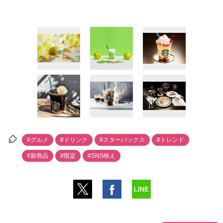
#グルメ
#ドリンク
#スターバックス
#トレンド
#新商品
#限定
#SNS映え