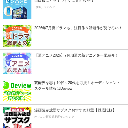
自販機にピッ！ですぐに買えちゃう
（PR）ジハンピ
2026年7月夏ドラマも、注目作＆話題作が勢ぞろい！
【夏アニメ2026】7月期夏の新アニメを一挙紹介！
芸能界を志す10代～20代を応援！オーディション・
スクール情報はDeview
漫画読み放題サブスクおすすめ11選【徹底比較】
オリコン顧客満足度ランキング