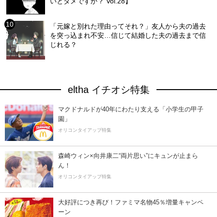
いとダメですか？ Vol.28】
「元嫁と別れた理由ってそれ？」友人から夫の過去
を突っ込まれ不安…信じて結婚した夫の過去まで信
じれる？
eltha イチオシ特集
マクドナルドが40年にわたり支える「小学生の甲子
園」
オリコンタイアップ特集
森崎ウィン×向井康二“両片思い”にキュンが止まら
ん！
オリコンタイアップ特集
大好評につき再び！ファミマ名物45％増量キャンペ
ーン