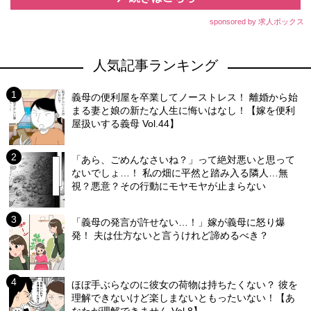
sponsored by 求人ボックス
人気記事ランキング
義母の便利屋を卒業してノーストレス！ 離婚から始
まる妻と娘の新たな人生に悔いはなし！【嫁を便利
屋扱いする義母 Vol.44】
「あら、ごめんなさいね？」って絶対悪いと思って
ないでしょ…！ 私の畑に平然と踏み入る隣人…無
視？悪意？その行動にモヤモヤが止まらない
「義母の発言が許せない…！」嫁が義母に怒り爆
発！ 夫は仕方ないと言うけれど諦めるべき？
ほぼ手ぶらなのに彼女の荷物は持ちたくない？ 彼を
理解できないけど楽しまないともったいない！【あ