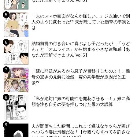
なたが理解できません Vol.8】
「夫のスマホ画面がなんか怪しい…」ジム通いで別
人のように変わった!? 夫が隠していた衝撃の事実と
は
結婚前提の付き合いに喜ぶよし子だったが…「うど
ん」と「オムライス」から始まる小さな違和感【あ
なたが理解できません Vol.5】
「嫁に問題があるから息子が目移りしたのよ！」義
母の驚きの見解に唖然…嫁の高学歴が原因だと主
張!?
「私が絶対に娘の可能性を開花させる…！」娘に高
額を注ぎ自分の夢を押しつけた母の大誤算
夫が闇堕ちした瞬間…これまで嫌味なヤツらが媚び
へつらう姿は滑稽だな！【母親ならすべてを許さな