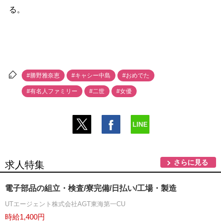
る。
#勝野雅奈恵
#キャシー中島
#おめでた
#有名人ファミリー
#二世
#女優
さらに見る
求人特集
電子部品の組立・検査/寮完備/日払い/工場・製造
UTエージェント株式会社AGT東海第一CU
時給1,400円