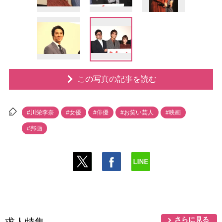
この写真の記事を読む
#川栄李奈
#女優
#俳優
#お笑い芸人
#映画
#邦画
さらに見る