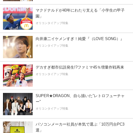
マクドナルドが40年にわたり支える「小学生の甲子
園」
オリコンタイアップ特集
向井康二イケメンすぎ！純愛『（LOVE SONG）』
オリコンタイアップ特集
デカすぎ都市伝説発生!?ファミマ45％増量作戦再来
オリコンタイアップ特集
SUPER★DRAGON、自ら描いた”レトロフューチャ
ー”
オリコンタイアップ特集
パソコンメーカー社員が本気で選ぶ「10万円台PC3
選」