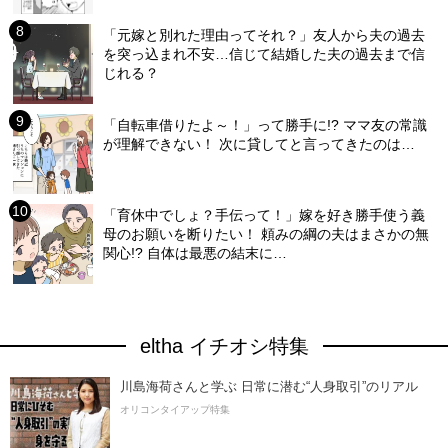
「元嫁と別れた理由ってそれ？」友人から夫の過去
を突っ込まれ不安…信じて結婚した夫の過去まで信
じれる？
「自転車借りたよ～！」って勝手に!? ママ友の常識
が理解できない！ 次に貸してと言ってきたのは…
「育休中でしょ？手伝って！」嫁を好き勝手使う義
母のお願いを断りたい！ 頼みの綱の夫はまさかの無
関心!? 自体は最悪の結末に…
eltha イチオシ特集
川島海荷さんと学ぶ 日常に潜む“人身取引”のリアル
オリコンタイアップ特集