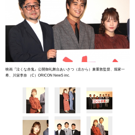
映画『泣くな赤鬼』公開御礼舞台あいさつ（左から）兼重敦監督、堀家一
希、川栄李奈 （C）ORICON NewS inc.