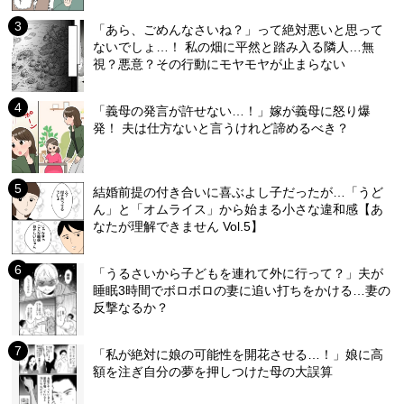
「あら、ごめんなさいね？」って絶対悪いと思って
ないでしょ…！ 私の畑に平然と踏み入る隣人…無
視？悪意？その行動にモヤモヤが止まらない
「義母の発言が許せない…！」嫁が義母に怒り爆
発！ 夫は仕方ないと言うけれど諦めるべき？
結婚前提の付き合いに喜ぶよし子だったが…「うど
ん」と「オムライス」から始まる小さな違和感【あ
なたが理解できません Vol.5】
「うるさいから子どもを連れて外に行って？」夫が
睡眠3時間でボロボロの妻に追い打ちをかける…妻の
反撃なるか？
「私が絶対に娘の可能性を開花させる…！」娘に高
額を注ぎ自分の夢を押しつけた母の大誤算