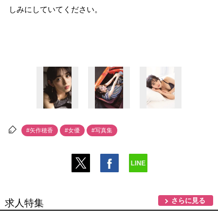
しみにしていてください。
#矢作穂香
#女優
#写真集
さらに見る
求人特集